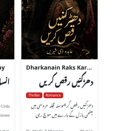
ay
Dharkanain Raks Karain
دھڑکنیں رقص کریں
انس
Thriller
Romance
e Urdu
دھڑکنیں رقص کریںمومنہ عجلہ عروسی میں
hireen
بیٹھی بازل کے بارے میں سوچ رہی
hzeb...
تھی۔ جس کی وہ آج دولہن بنی ہوئی ...