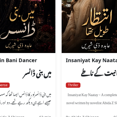
n Bani Dancer
Insaniyat Kay Naat
انیت کے ناطے
میں بنی ڈانسر
pense
Thriller
میں بنی ڈانسرنور کا ڈانس ایسا تھا کہ س
Insaniyat Kay Naatay - A complet
جیسے اسے ہی دیکھ رہے تھے، دو اور ڈ
novel written by novelist Abida Z S
بھی تھیں مگر سب نور ...
focusing on Sha