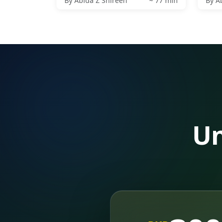
By Abida Z Shireen
~ 77 min
By A
Un