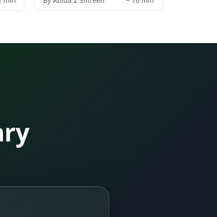
2 min
By Abida Z Shireen
~ 76 min
ary