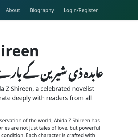
About
Biography
Login/Register
hireen
عابدہ ذی شیرین کے بارے
a Z Shireen, a celebrated novelist
nate deeply with readers from all
servation of the world, Abida Z Shireen has
ies are not just tales of love, but powerful
 condition. Each character is crafted with