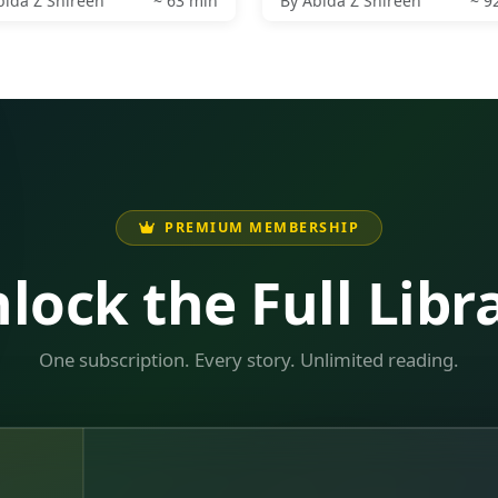
bida Z Shireen
~ 63 min
By Abida Z Shireen
~ 9
PREMIUM MEMBERSHIP
lock the Full Libr
One subscription. Every story. Unlimited reading.