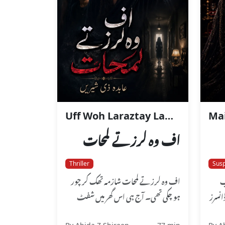
Uff Woh Laraztay Lamhaat
Mai
اف وہ لرزتے لمحات
Thriller
Sus
ب
اف وہ لرزتے لمحات شازمہ تھک کر چور
انسرز
ہو چکی تھی۔ آج ہی اس گھر میں شفٹ
ہوئی تھی۔ اس کا دس سالہ بیٹا اسا...