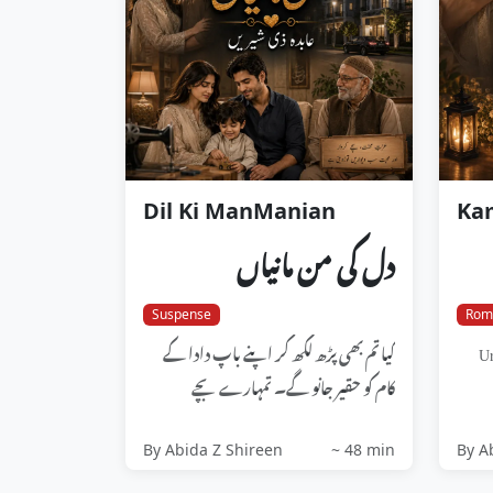
Dil Ki ManManian
Ka
دل کی من مانیاں
Suspense
Rom
کیا تم بھی پڑھ لکھ کر اپنے باپ دادا کے
Ur
کام کو حقیر جانو گے۔ تمہارے بچے
دوسروں کو بتاتے ہوئے شرمائیں ...
By Abida Z Shireen
~ 48 min
By A