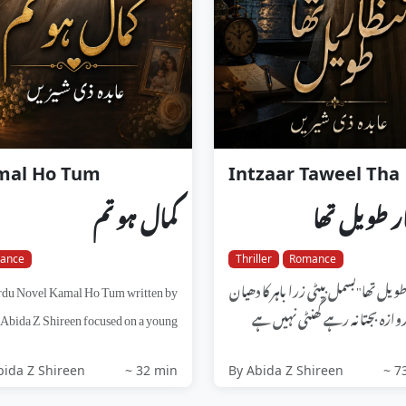
mal Ho Tum
Intzaar Taweel Tha
ار طویل تھا
کمال ہو تم
ance
Thriller
Romance
du Novel Kamal Ho Tum written by
طویل تھا"بسمل بیٹی زرا باہر کا دھیان
Abida Z Shireen focused on a young
روازہ بجتا نہ رہے گھنٹی نہیں ہے
married girl Isha and the chal...
ان کھڑے نہ رہی
bida Z Shireen
~ 32 min
By Abida Z Shireen
~ 7