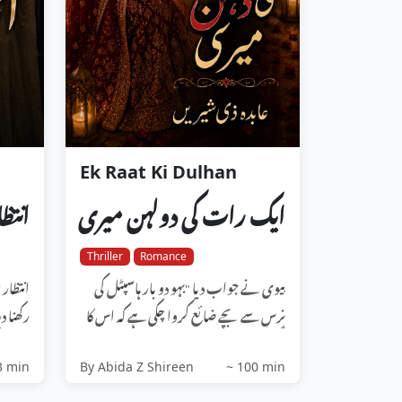
Ek Raat Ki Dulhan
ایک رات کی دولہن میری
انتظ
Thriller
Romance
بیوی نے جواب دیا "بہو دو بار ہاسپٹل کی
انتظار 
نرس سے بچے ضائع کروا چکی ہے کہ اس کا
رکھنا د
فیگر خراب ہو جائے گا....
مہم...
3 min
By Abida Z Shireen
~ 100 min