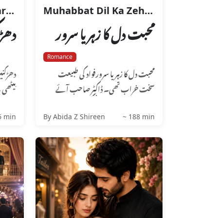
Dharkanain Raks Karain
Muhabbat Dil Ka Zehr Ya Suroor
محبت دل کا زہر یا سرور
دھڑ
Romance
محبت دل کا زہر یا سرورفواد کی طبیعت
دھڑکنی
سخت خراب تھی۔ ڈاکٹر صاحب آئے
بیٹھی 
ہوئے تھے اور اسے انجکشن لگا رہے
تھ ...
تھے...
6 min
By Abida Z Shireen
~ 188 min