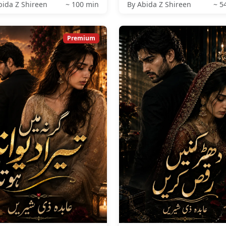
bida Z Shireen
~ 100 min
By Abida Z Shireen
~ 5
Premium