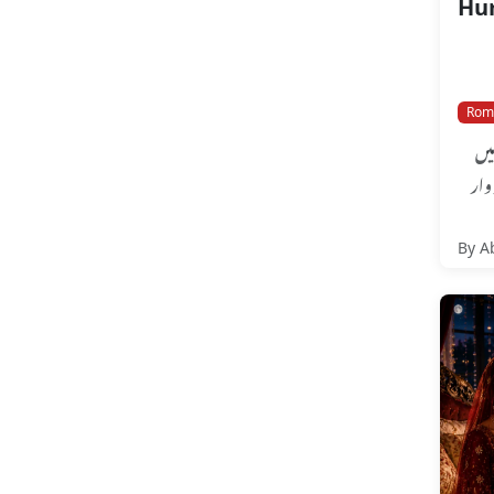
Rom
میں
 وار
By A