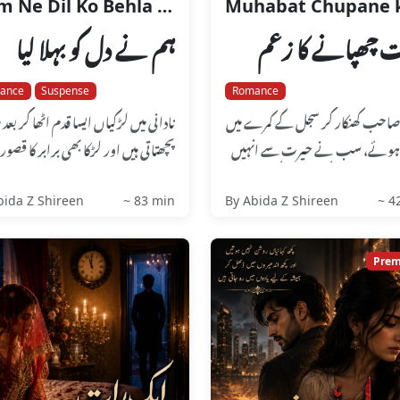
Hum Ne Dil Ko Behla Liya
 چھپانے کا زعم
ہم نے دل کو بہلا لیا
ance
Suspense
Romance
احب کھنکار کر سجل کے کمرے میں
نادانی میں لڑکیاں ایسا قدم اٹھا کر بعد 
ہوئے، سب نے حیرت سے انہیں
پچھتاتی ہیں اور لڑکا بھی برابر کا قصور
ا. سجل نے رو رو کر اپنا حشر کر
ہوتا ہے جو اسے...
bida Z Shireen
~ 83 min
By Abida Z Shireen
~ 4
Pre