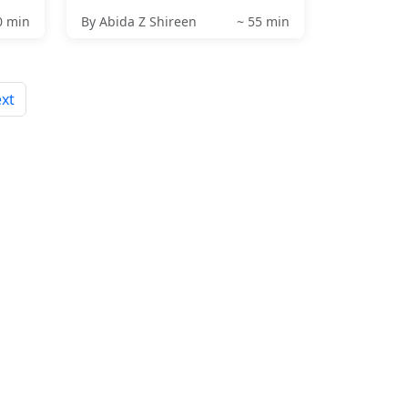
0 min
By Abida Z Shireen
~ 55 min
xt