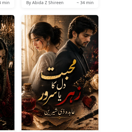
4 min
By Abida Z Shireen
~ 34 min