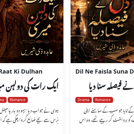
Raat Ki Dulhan
Dil Ne Faisla Suna D
ے فیصلہ سنا دیا
ایک رات کی دولہن م
ma
Romance
Drama
Romance
کے تایا جو سب کے سامنے اپنی
بیوی نے جواب دیا "بہو دو بار ہاس
کو برداشت کر رہے تھے، وہ اس
نرس سے بچے ضائع کروا چکی ہے کہ ا
ر کے انداتا تھے۔ سب کچھ ان کے
فیگر خراب ہو جائے گا....