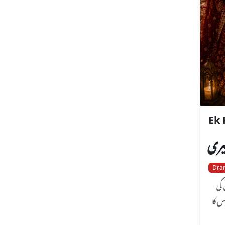
Ek 
یری
Dra
پٹل کی
س کا