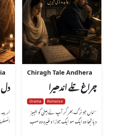
ia
Chiragh Tale Andhera
چراغ تلے اندھیرا
دل ن
Drama
Romance
"اماں جو ٹرک بھر کر آپ نے بیٹی کو جہیز
اریبہ 
دیا تھا وہ ایک سو ایک جوڑا وغیرہ وہ سب
انسلٹ 
اب کسی کے کام کے نہیں ...
گھ ...