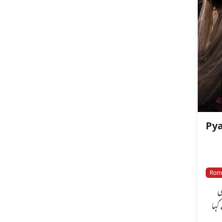
Rom
ی
کہا