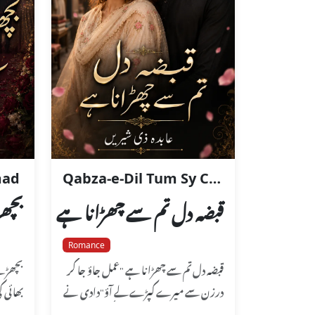
mad
Qabza-e-Dil Tum Sy Churana Hai
قبضہ دل تم سے چھڑانا ہے
بچھڑ
Romance
قبضہ دل تم سے چھڑانا ہے "عمل جاؤ جا کر
بچھڑے 
درزن سے میرے کپڑے لے آؤ"دادی نے
بھائی ک
عمل سے کہا،"اوکے دادو" کہہ کر...
رہی...