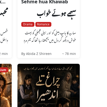
‏Muhabat Chupane ka Zem
Sehme hua Khawab
سہمے ہوئے خواب
محبت
Drama
Romance
ساریہ کا باپ بیٹی کو اور اپنی فیملی کو بہت
شمس ص
خوش دیکھ کر دل میں پچھتا رہا تھا کہ ہم مرد
داخل 
اپنی جھوٹی انا...
دیکھ...
2 min
By Abida Z Shireen
~ 78 min
mium