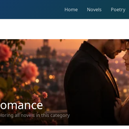
Home
Novels
Poetry
omance
loring all novels in this category