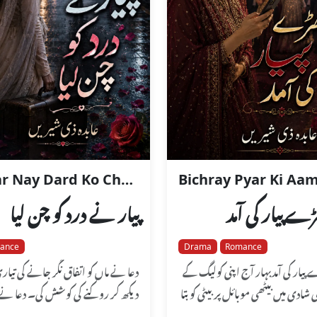
Pyar Nay Dard Ko Chun Liya
Bichray Pyar Ki Aa
ے پیار کی آمد
پیار نے درد کو چن لیا
ance
Drama
Romance
پیار کی آمدبہار آج اپنی کولیگ کے
دعا نے ماں کو اتفاق نگر جانے کی تیار
ی شادی میں بیٹھی موبائل پر بیٹی کو بتا
دیکھ کر روکنے کی کوشش کی۔ دعا نے 
 تھی کہ بس ر
ماما مجھے بھی ساتھ رکھ لی...