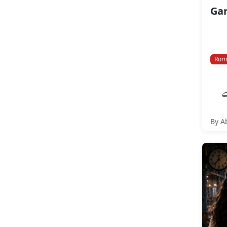
Rom
ے
By A