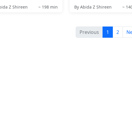
bida Z Shireen
~ 198 min
By Abida Z Shireen
~ 14
Previous
1
2
Ne