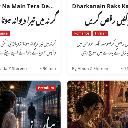
Gar Na Main Tera Deewana Hota
کنیں رقص کریں
گر نہ میں تیرا دیوانہ ہوتا
ance
Romance
Thriller
ں رقص کریںمومنہ عجلہ عروسی میں
گر نہ میں تیرا دیوانہ ہوتا"زویا بیٹی آ گئی
بازل کے بارے میں سوچ رہی
واپس"زویا کے دادا نے اپنے بیٹے س
ی۔ جس کی وہ آج دولہن بنی ہوئی
پوچھا۔"جی بابا جان آ گئ...
bida Z Shireen
~ 96 min
By Abida Z Shireen
~ 7
Premium