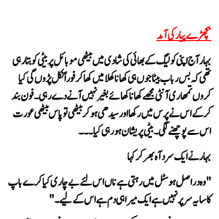
بچھڑے پیار کی آمد
اس سے پوچھنے لگی۔ بیٹی پریشان ہو رہی کیا۔۔۔
بہار نے ایک سرد آہ بھر کر کہا
کا سایہ سر پر نہیں ہے ایک میرا ہی دم ہے اس کے لیے۔"