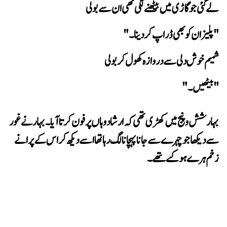
لے گئی جو گاڑی میں بیٹھنے لگی تھی ان سے بولی
"پلیز ان کو بھی ڈراپ کر دینا۔"
شمیم خوش دلی سے دروازہ کھول کر بولی
" بیٹھیں۔"
زخم ہرے ہو گئے تھے۔