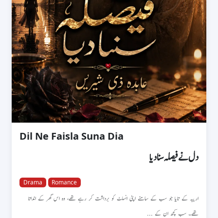
Dil Ne Faisla Suna Dia
دل نے فیصلہ سنا دیا
Drama
Romance
اریبہ کے تایا جو سب کے سامنے اپنی انسلٹ کو برداشت کر رہے تھے، وہ اس گھر کے انداتا
تھے۔ سب کچھ ان کے ...