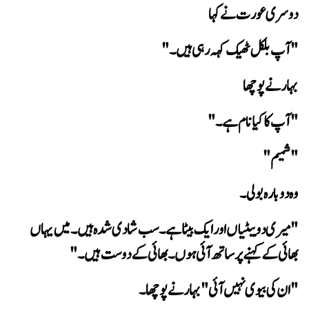
دوسری عورت نے کہا
" آپ بلکل ٹھیک کہہ رہی ہیں۔"
بہار نے پوچھا
" آپ کا کیا نام ہے۔"
"شمیم "
وہ دوبارہ بولی۔
بھائی کے کہنے پر ساتھ آئی ہوں۔ بھائی کے دوست ہیں۔"
"ان کی بیوی نہیں آئی "  بہار نے پوچھا۔