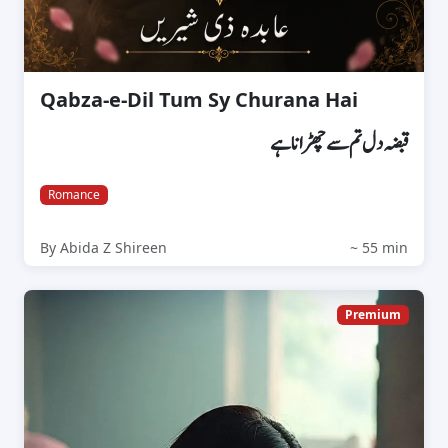
Qabza-e-Dil Tum Sy Churana Hai
قبضہ دل تم سے چھڑانا ہے
Romance
By Abida Z Shireen
~ 55 min
Premium