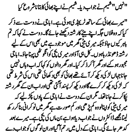
"نہیں "شمیم نے جواب دیا۔ شمیم نے اپنے بھائی کا بتانا شروع کیا