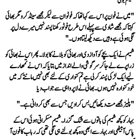
 شمیم بولی
لگی ہوئی ہے وہیں سے دیکھ لیتا ہوں۔"
خود کنوارہ نہیں ہوں۔ بھائی نے لاپرواہی سے جواب دیا
"پلیز مجھے مت دیکھائیں بس کرا دیں جس سے بھی کروانی ہے۔"