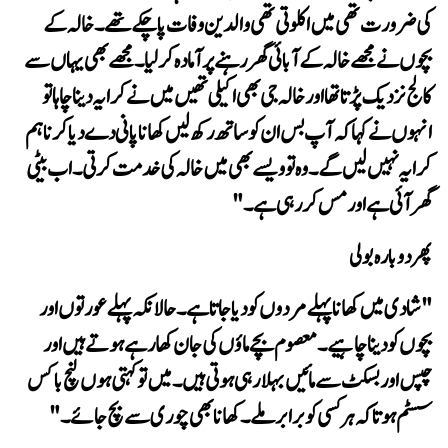
گھر آئی ہے اور مس کر رہی ہے۔"
پھر دوبارہ بولی
سسٹم ہو تاکہ ہر کسی کو برابر ملے۔ کھانا بھی چوری سے بچ جائے۔"