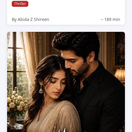
Thriller
By Abida Z Shireen
~ 189 min