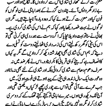
لوگوں نے بہت غصہ دیکھایا اور کہا کہ ہم نے اس کی شادی کر دی ہے۔