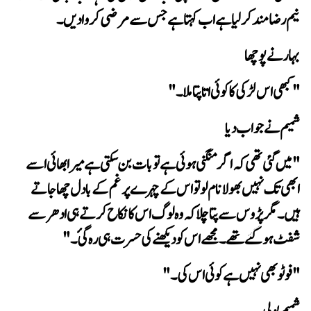
نیم رضامند کر لیا ہے اب کہتا ہے جس سے مرضی کروا دیں۔
بہار نے پوچھا
"کبھی اس لڑکی کا کوئی اتا پتا ملا۔"
شمیم نے جواب دیا
شفٹ ہو گئے  تھے۔ مجھے اس کو دیکھنے کی حسرت ہی رہ گئ۔"
"فوٹو بھی نہیں ہے کوئی اس کی۔"