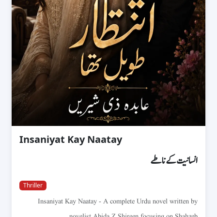
Insaniyat Kay Naatay
انسانیت کے ناطے
Thriller
Insaniyat Kay Naatay - A complete Urdu novel written by
novelist Abida Z Shireen focusing on Shahzeb...