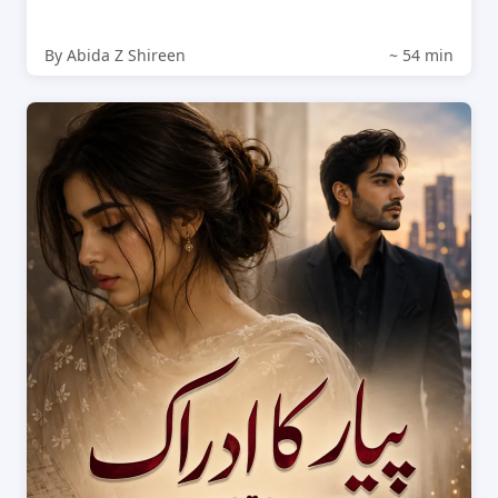
By Abida Z Shireen
~ 54 min