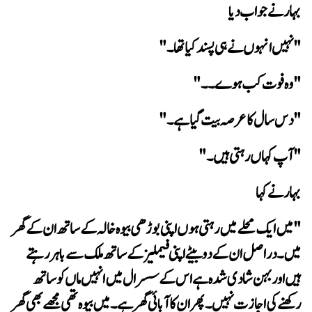
بہار نے جواب دیا
" نہیں انہوں نے ہی پسند کیا تھا۔"
"وہ فوت کب ہوے۔۔"
"دس سال کا عرصہ بیت گیا ہے۔"
"آپ کہاں رہتی ہیں۔"
بہار نے کہا