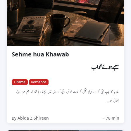
Sehme hua Khawab
سہمے ہوئے خواب
Drama
Romance
ساریہ کا باپ بیٹی کو اور اپنی فیملی کو بہت خوش دیکھ کر دل میں پچھتا رہا تھا کہ ہم مرد اپنی
جھوٹی انا...
By Abida Z Shireen
~ 78 min