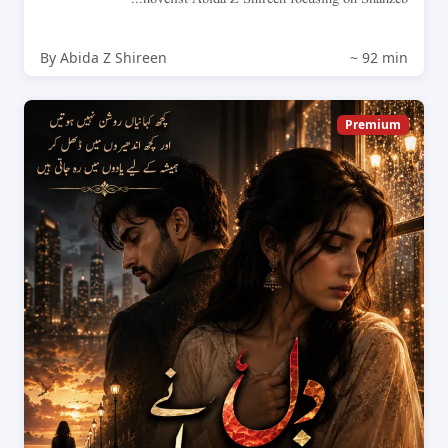
By Abida Z Shireen
~ 92 min
Premium