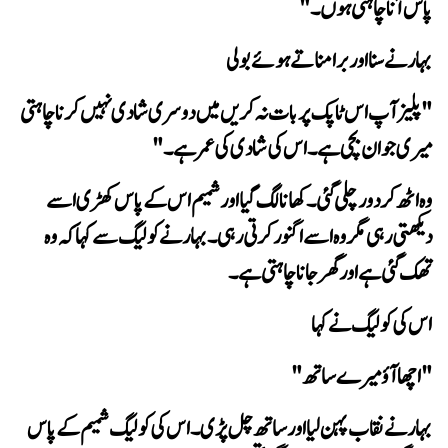
پاس آنا چاہتی ہوں۔"
بہار نے سنا اور برا مناتے ہوئے بولی
میری جوان بچی ہے۔ اس کی شادی کی عمر ہے۔ "
تھک گئی ہے اور گھر جانا چاہتی ہے۔
اس کی کولیگ نے کہا
"اچھا آؤ میرے ساتھ"