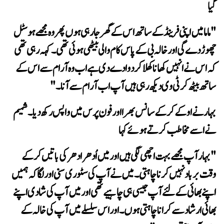
گیا
ساتھ بیٹھ کر ٹی وی دیکھ رہی ہیں آپ اب آرام سے آنا۔"
نے اسے مخاطب کرتے ہوئے کہا