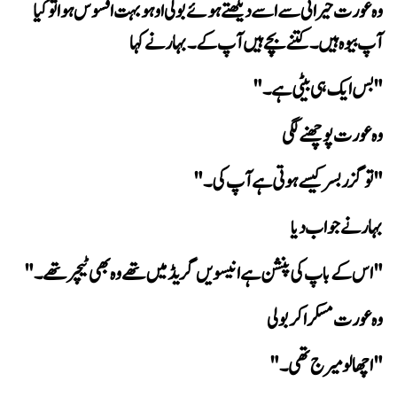
آپ بیوہ ہیں۔ کتنے بچے ہیں آپ کے۔ بہار نے کہا
" بس ایک ہی بیٹی ہے۔"
وہ عورت پوچھنے لگی
"تو گزر بسر کیسے ہوتی ہے آپ کی۔"
بہار نے جواب دیا
" اس کے باپ کی پنشن ہے انیسویں گریڈ میں تھے وہ بھی ٹیچر تھے۔"
وہ عورت مسکرا کر بولی
"اچھا لو میرج تھی۔"