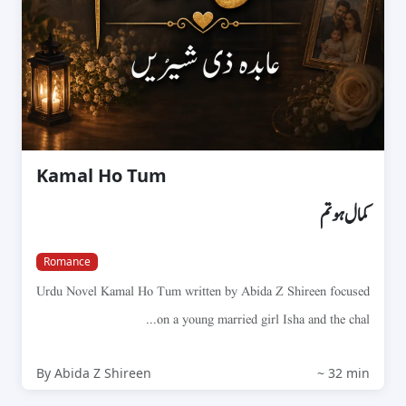
Kamal Ho Tum
کمال ہو تم
Romance
Urdu Novel Kamal Ho Tum written by Abida Z Shireen focused
on a young married girl Isha and the chal...
By Abida Z Shireen
~ 32 min