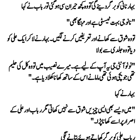
 بہار نانی کو برگر دینے گئ تو وہ کچھ حیران سی ہوگئی تو رباب نے کہا
"نانو جی بہت ٹیسٹی ہے اور مہنگا بھی"
دیا تو وہ جلدی سے بولا
تھی جو بچی ہوئی تھی ماما نے اس کے ساتھ کھانا کھلا دیا ہے۔"
 بہار نے کہا
اصرار پر اسے کھانا پڑا۔"
 رباب علی کو برگر کھاتے ہوئے بتانے لگی