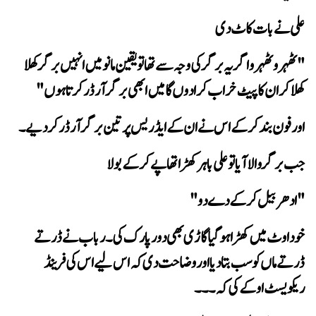
علی نے بات کاٹ دی
کھلا کر ان کا پیٹ خراب کرا دوں گا میں ابھی برگر آرڈر کرتا ہوں"
اور فون بند کر کے اس نے ان کے ایڈریس پر تین برگر آرڈر کر دیے۔
 جب برگر والا آیا تو علی باہر کھڑا تھا پے کر کے بولا
"ادھر بیل کر کے دے دو"
ریکویسٹ اوکے کی کہ۔۔۔