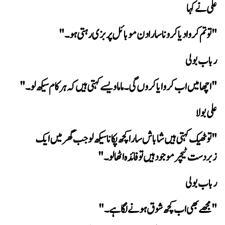
 علی نے کہا
"تو تم کروا دیا کرو نا سارا دن موبائل پر بزی رہتی ہو۔"
 رباب بولی
"اچھا میں اب کروایا کروں گی۔ ماما ویسے کہتی ہیں کہ ہر کام سیکھ لو۔"
 علی بولا
زبردست ٹیچر موجود ہیں تو فائدہ اٹھا لو۔"
 رباب بولی
"مجھے بھی اب کچھ شوق ہونے لگا ہے۔"