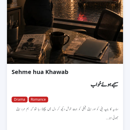
Sehme hua Khawab
سہمے ہوئے خواب
Drama
Romance
ساریہ کا باپ بیٹی کو اور اپنی فیملی کو بہت خوش دیکھ کر دل میں پچھتا رہا تھا کہ ہم مرد اپنی
جھوٹی انا...