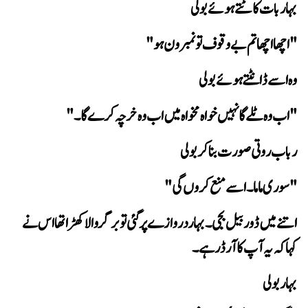
 بہار بات کاٹتے ہوئے بولی
"اچھا اچھا تم بےوقوف تو نمبر ون ہو"
وہ اسے ڈانٹتے ہوئے بولی
"اب وہ ٹلے گا نہیں خواہ مخواہ میں اب وہ خرچہ کرے گا۔"
 رباب روتی صورت بنا کر بولی
"سوری ماما۔ اسے منع کروں گی" 
کہا کہ یہ آپ کا آرڈر ہے۔
 بہار بولی