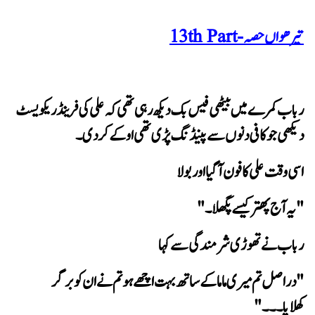
تیرھواں حصہ - 13th Part
دیکھی جو کافی دنوں سے پینڈنگ پڑی تھی اوکے کر دی۔
 اسی وقت علی کا فون آ گیا اور بولا
"یہ آج پھتر کیسے پگھلا۔"
 رباب نے تھوڑی شرمندگی سے کہا
کھلایا۔۔۔"