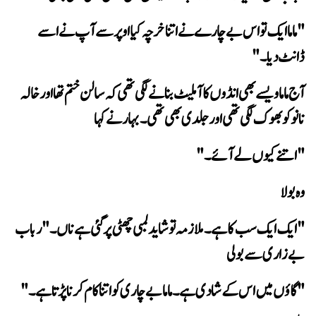
ڈانٹ دیا۔"
نانو کو بھوک لگی تھی اور جلدی بھی تھی۔ بہار نے کہا
"اتنے کیوں لے آئے۔"
وہ بولا
بےزاری سے بولی
"گاؤں میں اس کے شادی ہے۔ ماما بےچاری کو اتنا کام کرنا پڑتا ہے۔"