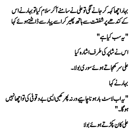
کے کندھے پر شفقت سے ہاتھ پھیر کر اسے پیار سے ڈانٹتے ہوئے کہا
"یہ سب کیا ہے"
اس نے شاپر کی طرف اشارہ کیا
 علی سر کھجاتے ہوئے سوری بولا۔
 بہار نے کہا
ہوگا۔"
علی کان پکڑتے ہوئے بولا