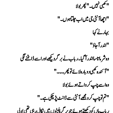
"کھبی نہیں۔" پھر بولا
"اچھا آنٹی جی میں اب چلتا ہوں۔"
 بہار نے کہا
"اندر آ جاؤ"
وہ شرماتا سا اندر آ گیا۔ رباب نے برگر دیکھے اور اسے ڈانٹنے لگی
"آئندہ کھبی دوبارہ لائے تو پھر۔۔۔"
 وہ اسے چپ کرواتے ہوئے بولا
"تم تو چپ کرو مجھے آنٹی سے ڈانٹ پڑ چکی ہے۔"
 رباب ماں کو دیکھتے ہوئے جو برگر پلیٹوں میں نکال رہی تھی بولی