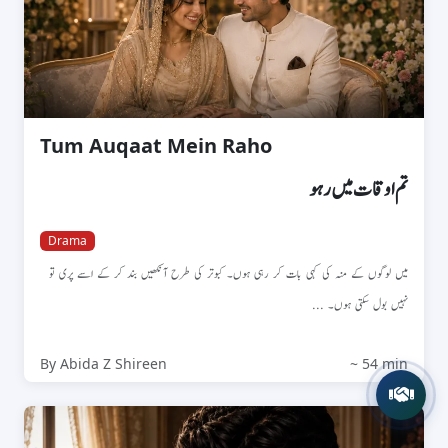
Tum Auqaat Mein Raho
تم اوقات میں رہو
Drama
میں لوگوں کے منہ کی کہی بات کر رہی ہوں۔ کبوتر کی طرح آنکھیں بند کر کے اسے پری تو
نہیں بول سکتی ہوں۔ ...
By Abida Z Shireen
~ 54 min