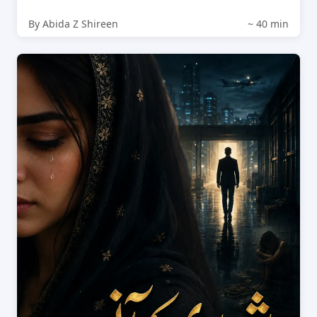
By Abida Z Shireen
~ 40 min