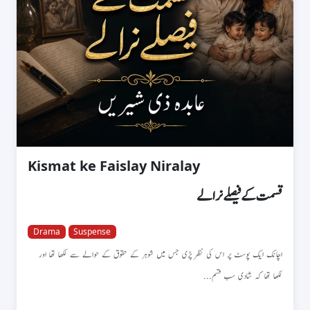
Kismat ke Faislay Niralay
قسمت کے فیصلے نرالے
Drama
Suspense
اچانک ایک پوسٹ پر اس کی نظر پڑی جس میں شوہر کے حقوق کے حوالے سے لکھا تھا اور
لکھا تھا کہ شادی سب قسم...