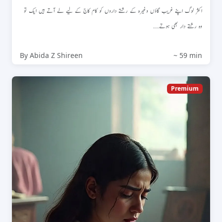
اکثر لوگ اپنے غریب گاؤں وغیرہ کے رشتے داروں کو کام کاج کے لیے لے آتے ہیں ایک تو
وہ رشتے دار بھی ہوتے...
By Abida Z Shireen
~ 59 min
Premium