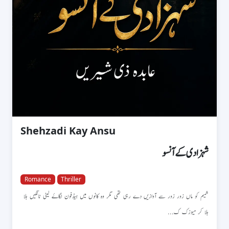
Shehzadi Kay Ansu
شہزادی کے آنسو
Romance
Thriller
شمیم کو ماں زور زور سے آوازیں دے رہی تھی مگر وہ کانوں میں ہیڈفون لگاۓ لیٹی ٹانگیں ہلا
ہلا کر میوزک ک...