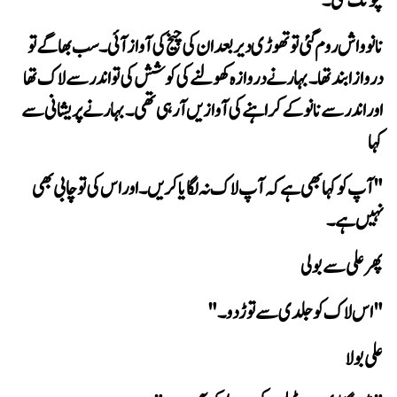
چونک گئی۔
کہا
نہیں ہے۔
پھر علی سے بولی
"اس لاک کو جلدی سے توڑ دو۔"
 علی بولا