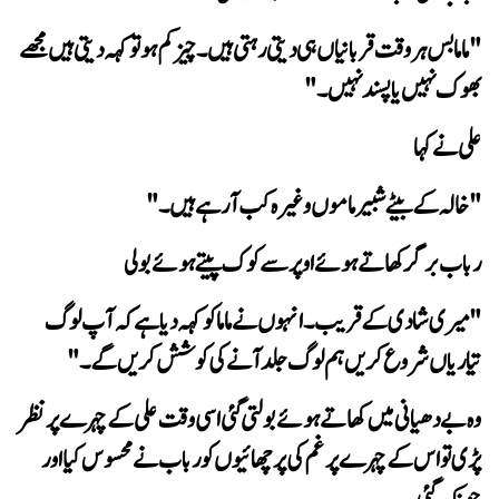
بھوک نہیں یا پسند نہیں۔"
 علی نے کہا
"خالہ کے بیٹے شبیر ماموں وغیرہ کب آ رہے ہیں۔"
رباب برگر کھاتے ہوئے اوپر سے کوک پیتے ہوئے بولی
تیاریاں شروع کریں ہم لوگ جلد آنے کی کوشش کریں گے۔"