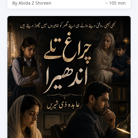
By Abida Z Shireen
~ 105 min