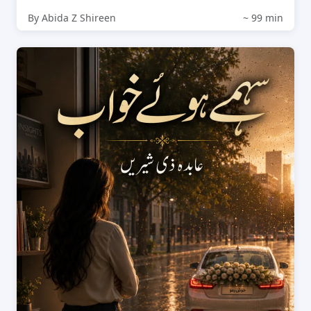
By Abida Z Shireen
~ 99 min