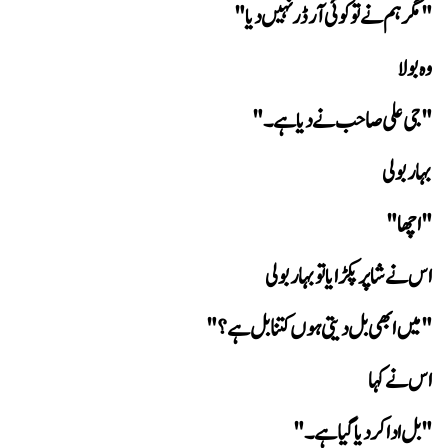
"مگر ہم نے تو کوئی آرڈر نہیں دیا"
وہ بولا
"جی علی صاحب نے دیا ہے۔"
 بہار بولی
"اچھا"
اس نے شاپر پکڑایا تو بہار بولی
"میں ابھی بل دیتی ہوں کتنا بل ہے؟"
 اس نے کہا
"بل ادا کر دیا گیا ہے۔"