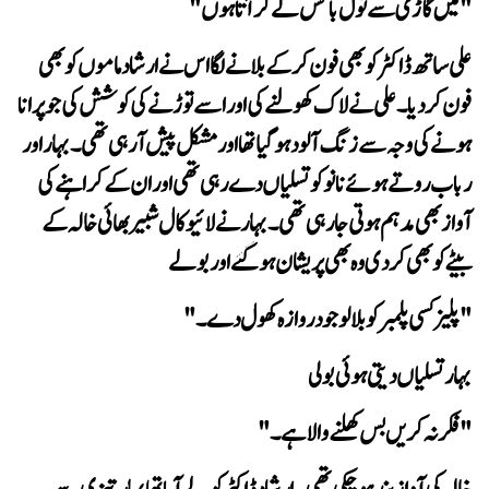
"میں گاڑی سے ٹول باکس لے کر آتا ہوں"
بیٹے کو بھی کر دی وہ بھی پریشان ہوگئے اور بولے
"پلیز کسی پلمبر کو بلا لو جو دروازہ کھول دے۔"
بہار تسلیاں دیتی ہوئی بولی
"فکر نہ کریں بس کھلنے والا ہے۔"