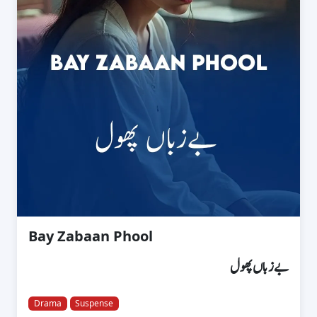
Bay Zabaan Phool
بےزباں پھول
Drama
Suspense