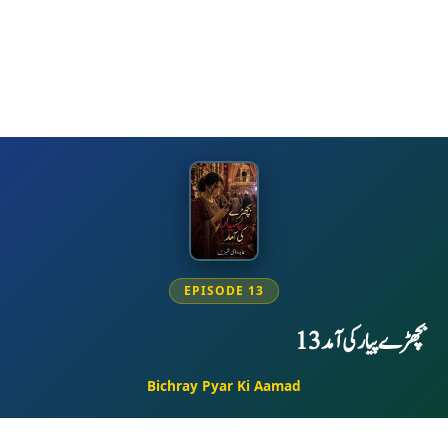
EPISODE 13
بچھڑے پیار کی آمد 13
Bichray Pyar Ki Aamad