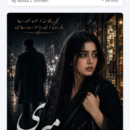
By Abida Z Shireen
~ 34 min