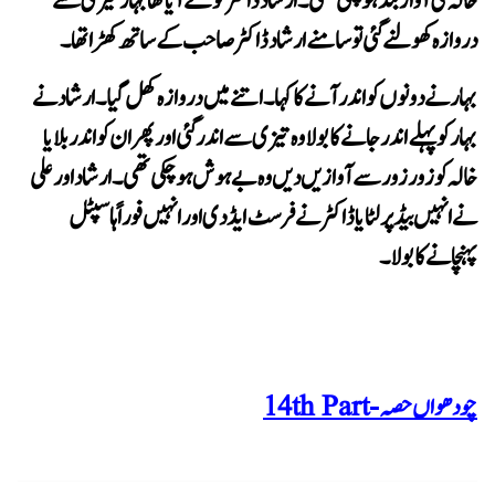
دروازہ کھولنے گئی تو سامنے ارشاد ڈاکٹر صاحب کے ساتھ کھڑا تھا۔
پہنچانے کا بولا۔
چودھواں حصہ - 14th Part