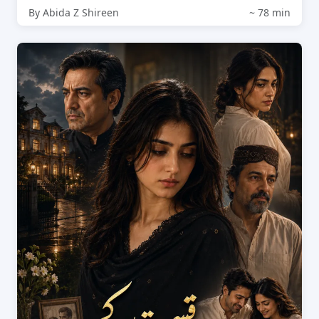
By Abida Z Shireen
~ 78 min