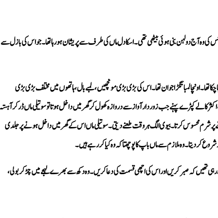
شروع کر دیتا۔ وہ ملازم سے ماں باپ کا پوچھتا کہ وہ کیا کر رہے ہیں۔
ے رہی تھیں کہ صبر کریں اور اس کی اچھی قسمت کی دعا کریں۔ وہ دکھ سے بھرے لہجے میں چڑ کر بولی، 