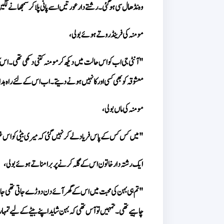
وہ نڈھال سی ہو گئی۔ رشتے دار عورتیں اسے پانی پلا کر سمجھانے ل
مومنہ کی فرینڈ روتے ہوئے بولی، 
معشوقہ کو بھی کسی اور کا نہیں ہونے دیتے۔ اب اس کے لئے راہ ہدای
مومنہ کی ماں بولی، 
"میں کس کس کے پاس فریاد لے کر نہیں گئی کہ میری بیٹی کو اس غ
ایک رشتہ دار خاتون اس کے گلہ کرنے پر برا مناتے ہوئے بولی، 
چاہیے تھی۔ تمہیں تو آس تھی کہ بہن شاید اپنے بیٹے کے لیے تمہاری ب