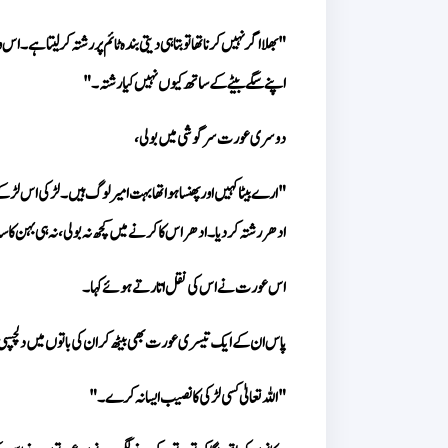
اپنے سگے بیٹے کے ساتھ کیوں نہیں کیا رشتہ۔"
دوسری عورت سرگوشی میں بولی، 
ادھر رشتہ کر دیا۔ ادھر اس کا کرنے میں کچھ نہ بولی، نہ ہی بہن ک
اس عورت نے اس کی نقل اتارتے ہوئے کہا۔
پاس ان کے ایک تیسری عورت بھی بیٹھ کر ان کی باتوں میں دلچسپ
"اللہ تعالیٰ کسی لڑکی کا نصیب ایسا نہ کرے۔" 