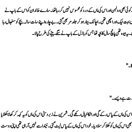
بیوہ تھی پانچ سال کا بچہ تھا جس کو بازل کے باپ نے سگے بیٹے کی طرح پالا۔
گا۔"
عورت ہے ویسے۔"