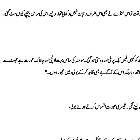
ا ساتھ دیا، بلکہ اس کے آگے بےبسی ظاہر کر کے بولی، میں مجبور ہوں۔" 
ی لینے لگی۔ تیسری عورت افسوس کرتے ہوئے بولی، 