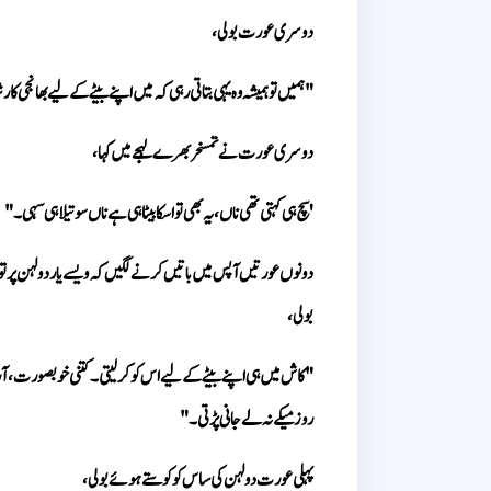
دوسری عورت بولی، 
"ہمیں تو ہمیشہ وہ یہی بتاتی رہی کہ میں اپنے بیٹے کے لیے بھانجی کا
دوسری عورت نے تمسخر بھرے لہجے میں کہا، 
'سچ ہی کہتی تھی ناں، یہ بھی تو اسکا بیٹا ہی ہے ناں سوتیلا ہی سہی۔"
بولی، 
روز میکے نہ لے جانی پڑتی۔"
پہلی عورت دولہن کی ساس کو کوستے ہوئے بولی، 