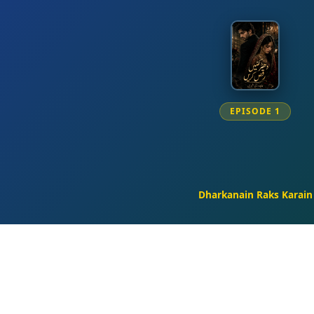
EPISODE 1
Dharkanain Raks Karain