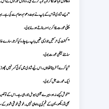
وہ کانوں کو ہاتھ لگا کر توبہ توبہ کرنے لگی۔ دونوں عورتوں نے اس
"ویسے شادی تو اس کے باپ نے بہت دھوم دھام سے کی ہے۔ بہت
پہلی عورت چڑ کر برا منہ بناتے ہوئے بولی، 
"کمبخت کی حرکتیں جو ایسی تھیں باپ بے چارہ کیا کرتا۔ سارے خاندان
سامنے بیٹھی عورت بولی، 
'کیا کرے آخر بیٹا تھا ناں۔ اس لیے شادی میں کوئی کسر نہیں چھ
ایک عورت جل کر بولی، 
بھی تو دیکھو، بہن کے غم کی پرواہ ہی نہیں۔ خوشی خوشی شوہر کے س