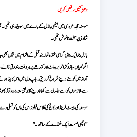
دھڑکنیں رقص کریں
شادی پر سخت ناخوش تھی۔
سے ملازموں کو اسے جلدی سے کھانا دینے کا بولتی، ورنہ وہ توڑ پھوڑ 
مومنہ کی بیسٹ فرینڈ اور کالج کی کلاس فیلوز اس کی ماں کو تسلی د
"اچھی قسمت ایک غنڈے کے ساتھ۔"