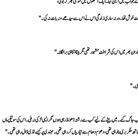
 کے جواب میں آمین کہا۔ ایک آنکھوں میں شوخی بھر کر بولی، 
 خوش تھا۔ ورنہ ساری زندگی اس نے اس سے سیدھے منہ بات نہ کی۔"
 بھر میں اس کی شرافت مشہور تھی مگر بیٹا اتنا ہی برا نکلا۔"
وڑی۔"
اتھ ملکر بری بنا رہی تھی، دھوم دھام سے تیاریاں کر رہی تھی۔ مہندی پر کیسے لڈی ڈال رہی تھی۔"