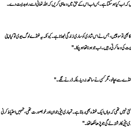
گیں کہ اب کیا ہو سکتا ہے۔ بس اب اس کے حق میں دعا ہی کریں کہ اللہ تعالیٰ اسے راہ ہدایت دے۔
ت کی دعا کرتی رہیں۔ اب جو ہونا تھا ہو چکا۔"
نڈے سے بچا لو، مگر کسی نے ساتھ نہ دیا۔ بلکہ ڈرنے لگے۔"
یٹی کا رشتہ لے گی جو پڑھا لکھا تھا۔"