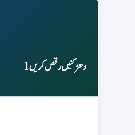
دھڑکنیں رقص کریں 1