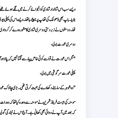
تھا۔ دوستوں نے زبردستی دوسری شادی کا مشورہ دے کر کروا دی۔ یہ 
دوسری عورت بولی، 
"مگر اس عورت نے تو اسے کوئی خاص پیار سے لگتا نہیں کہ پالا ہو 
پہلی عورت سرگوشی میں بولی، 
"وہ شوہر کے سامنے دکھاوے کی محبت کرتی تھی۔ بڑی چالاک 