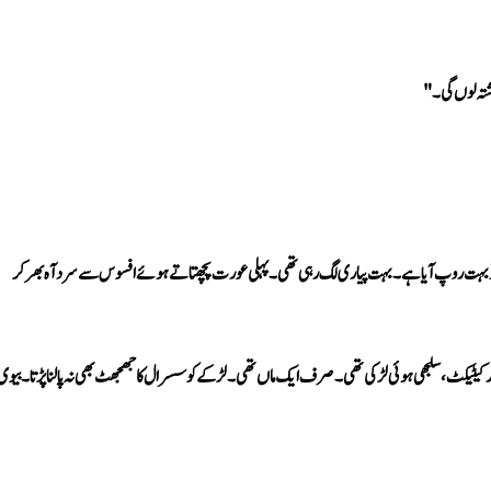
 رشتہ لوں گی۔"