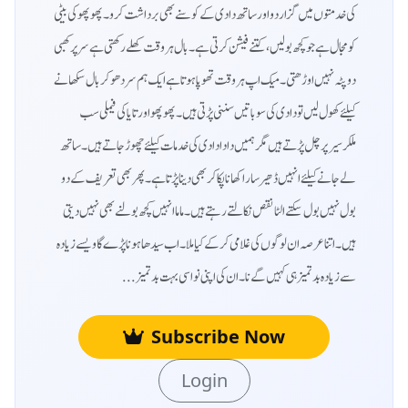
کی خدمتوں میں گزار دو اور ساتھ دادی کے کوسنے بھی برداشت کرو۔ پھوپھو کی بیٹی
کو مجال ہے جو کچھ بولیں ، کتنے فیشن کرتی ہے۔ بال ہر وقت کھلے رکھتی ہے سر پر کھبی
دوپٹہ نہیں اوڑھتی۔ میک اپ ہر وقت تھوپا ہوتا ہے ایک ہم سر دھو کر بال سکھانے
کیلئے کھول لیں تو دادی کی سو باتیں سننی پڑتی ہیں۔ پھوپھو اور تایا کی فیملی سب
ملکرسیر پر چل پڑتے ہیں مگر ہمیں دادا دادی کی خدمات کیلئے چھوڑ جاتے ہیں۔ ساتھ
لے جانے کیلئے انہیں ڈھیر سارا کھانا پکا کر بھی دینا پڑتا ہے۔ پھر بھی تعریف کے دو
بول نہیں بول سکتے الٹا نقص نکالتے رہتے ہیں۔ ماما انہیں کچھ بولنے بھی نہیں دیتی
ہیں۔ اتنا عرصہ ان لوگوں کی غلامی کر کے کیا ملا۔ اب سیدھا ہونا پڑے گا ویسے زیادہ
سے زیادہ بدتمیز ہی کہیں گے نا۔ ان کی اپنی نواسی بہت بدتمیز ...
Subscribe Now
Login