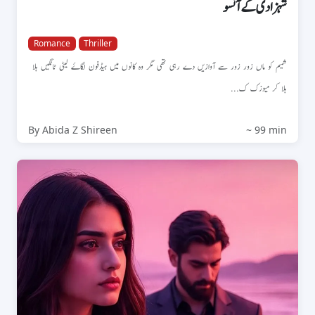
شہزادی کے آنسو
Romance
Thriller
شمیم کو ماں زور زور سے آوازیں دے رہی تھی مگر وہ کانوں میں ہیڈفون لگاۓ لیٹی ٹانگیں ہلا
ہلا کر میوزک ک...
By Abida Z Shireen
~ 99 min