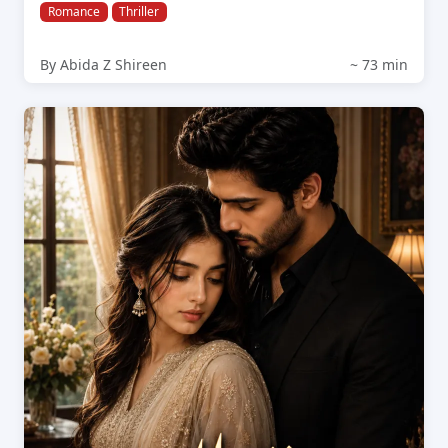
Romance
Thriller
By Abida Z Shireen
~ 73 min