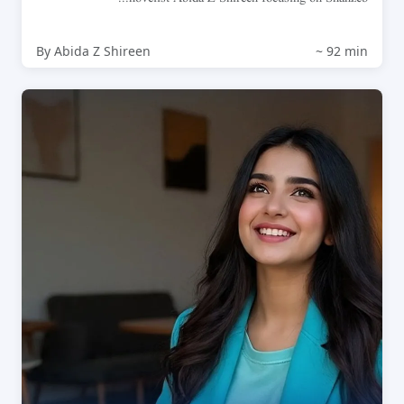
By Abida Z Shireen
~ 92 min