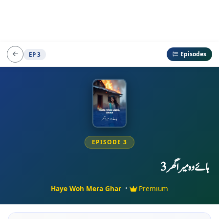
Episodes
EP 3
EPISODE 3
ہائے وہ میرا گھر 3
Haye Woh Mera Ghar
•
Premium