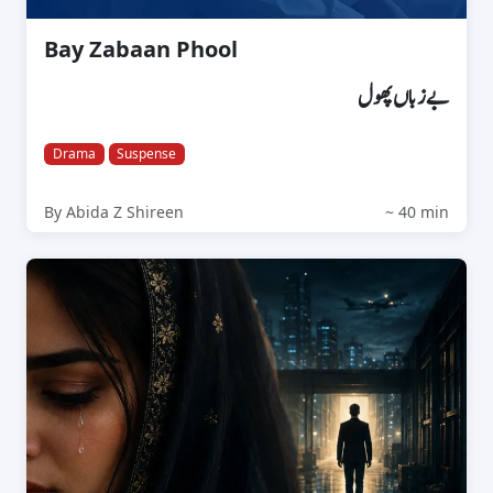
Bay Zabaan Phool
بےزباں پھول
Drama
Suspense
By Abida Z Shireen
~ 40 min