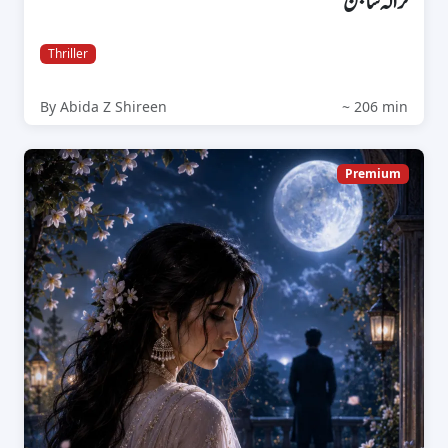
نرالہ ساجن
Thriller
By Abida Z Shireen
~ 206 min
Premium