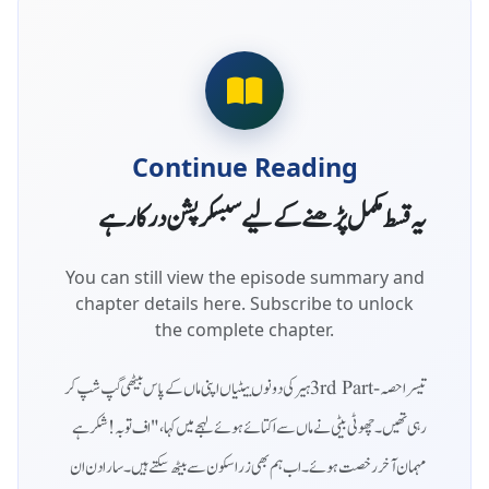
Continue Reading
یہ قسط مکمل پڑھنے کے لیے سبسکرپشن درکار ہے
You can still view the episode summary and
chapter details here. Subscribe to unlock
the complete chapter.
تیسرا حصہ - 3rd Partہیر کی دونوں بیٹیاں اپنی ماں کے پاس بیٹھی گپ شپ کر
رہی تھیں۔ چھوٹی بیٹی نے ماں سے اکتائے ہوئے لہجے میں کہا،"اف توبہ! شکر ہے
مہمان آخر رخصت ہوئے۔ اب ہم بھی زرا سکون سے بیٹھ سکتے ہیں ۔ سارا دن ان