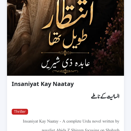
Insaniyat Kay Naatay
انسانیت کے ناطے
Thriller
Insaniyat Kay Naatay - A complete Urdu novel written by
novelist Abida Z Shireen focusing on Shahzeb...