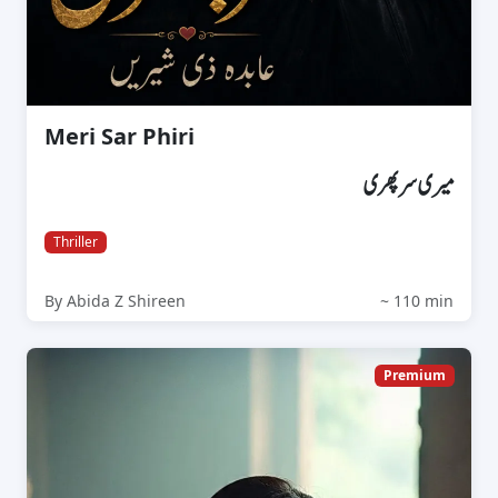
Meri Sar Phiri
میری سرپھری
Thriller
By Abida Z Shireen
~ 110 min
Premium