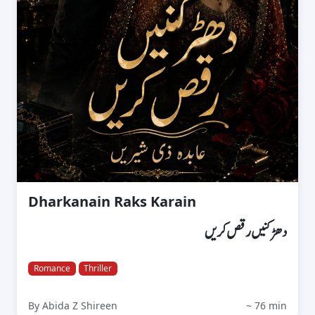
Dharkanain Raks Karain
دھڑکنیں رقص کریں
Romance
Thriller
By Abida Z Shireen
~ 76 min