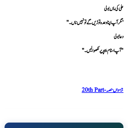
علی کی ماں بولی 
'مگر آپ اپنا وعدہ توڑیں گے تو نہیں ناں۔" 
دعا بولی 
"آپ اسٹام پیپر پر لکھوا لیں۔"
بیسواں حصہ - 20th Part