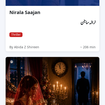
Nirala Saajan
نرالہ ساجن
Thriller
By Abida Z Shireen
~ 206 min