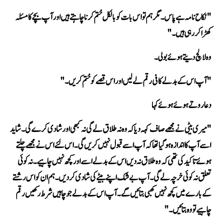
کھڑا کر رہی ہیں۔" 
وہ لالچ دیتے ہوئے بولی۔ 
"آپ اس کے بدلے کافی رقم لے لیں اور اس قصے کو ختم کریں۔" 
دعا روتے ہوئے ہوئے کہا 
چاہیے تو وہ بتائیں۔" 