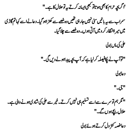
'اگر بچہ حرام کا بھی ہوتا تو کبھی ایسا نہ کرتے یہ تو حلال کا ہے۔" 
میں میرا انتظار کرو میں آتی ہوں۔ وہ غصے سے چلا گیا۔
علی کی ماں بولی 
"تو آپ نے پکا فیصلہ کر لیا ہے کہ آپ بچہ پیدا ہونے دیں گی۔" 
دعا بولی 
"جی۔" 
حلال بچے ہوں گے۔" 
دعا غصہ کنٹرول کرتے ہوئے بولی 