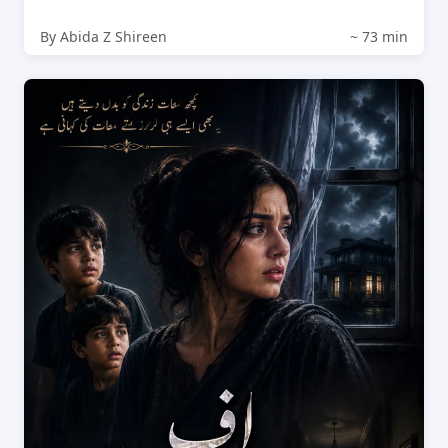
By Abida Z Shireen
~ 73 min