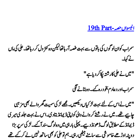
انیسواں حصہ - 19th Part
نے کہا۔
"میں نے علی کا رشتہ پکا کر دیا ہے" 
سمراب اور دعا دم بخود رہ گئے۔ وہ بتانے لگی 