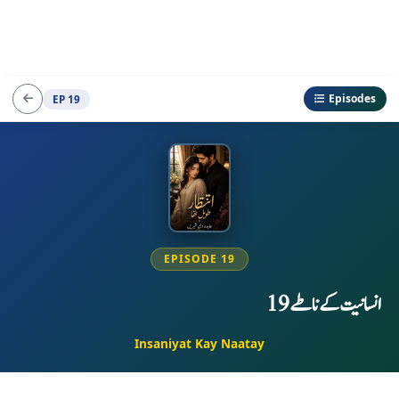
Episodes
EP 19
EPISODE 19
انسانیت کے ناطے19
Insaniyat Kay Naatay