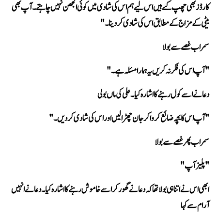
بیٹی کے مزاج کے مطابق اس کی شادی کر دینا۔" 
سمراب غصے سے بولا 
"آپ اس کی فکر نہ کریں یہ ہمارا مسئلہ ہے۔" 
دعا نے اسے کول رہنے کا اشارہ کیا۔ علی کی ماں بولی 
"آپ اس کا بچہ ضائع کروا کر جان چھڑا لیں اور اس کی شادی کر دیں۔" 
سمراب پھر غصے سے بولا 
"پلیز آپ" 
آرام سے کہا