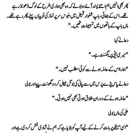
ماں باپ کے ہاتھوں میں تسبیحات تھیں۔" 
دعا نے کہا 
"میری بیٹی پریگننٹ ہے۔" 
"ہمارا اس کے حاملہ ہونے سے کوئی مطلب نہیں۔" 
دعا نے پاس پڑے پرس میں سے پانی کی بوتل نکال کر دو گھونٹ پیے اور بولی 
"حاملہ ہونے کے دوران طلاق ہوتی بھی نہیں ہوتی۔" 
علی کی ماں بولی 