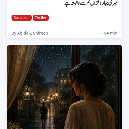
میری بہار و خزاں تم سے وابستہ ہے
Suspense
Thriller
By Abida Z Shireen
~ 64 min