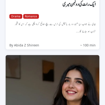
ایک رات کی دولہن میری
Drama
Romance
بیوی نے جواب دیا "بہو دو بار ہاسپٹل کی نرس سے بچے ضائع کروا چکی ہے کہ اس کا فیگر
خراب ہو جائے گا....
By Abida Z Shireen
~ 100 min