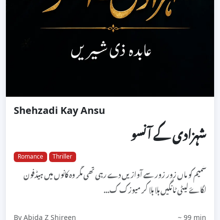
Shehzadi Kay Ansu
شہزادی کے آنسو
Romance
Thriller
شمیم کو ماں زور زور سے آوازیں دے رہی تھی مگر وہ کانوں میں ہیڈفون
لگاۓ لیٹی ٹانگیں ہلا ہلا کر میوزک ک...
By Abida Z Shireen
~ 99 min