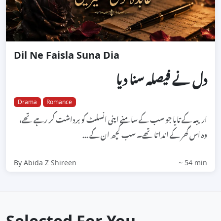
Dil Ne Faisla Suna Dia
دل نے فیصلہ سنا دیا
Drama
Romance
اریبہ کے تایا جو سب کے سامنے اپنی انسلٹ کو برداشت کر رہے تھے،
وہ اس گھر کے انداتا تھے۔ سب کچھ ان کے ...
By Abida Z Shireen
~ 54 min
Selected For You