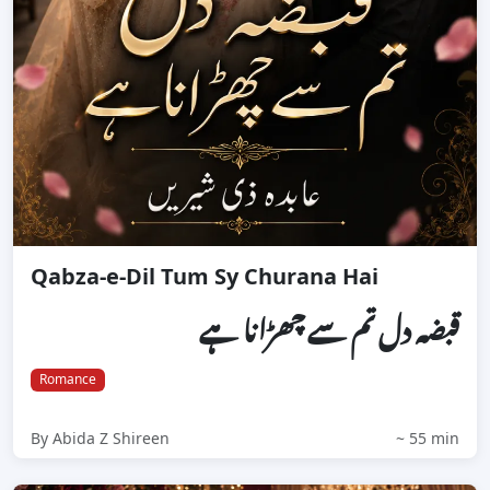
Qabza-e-Dil Tum Sy Churana Hai
قبضہ دل تم سے چھڑانا ہے
Romance
By Abida Z Shireen
~ 55 min