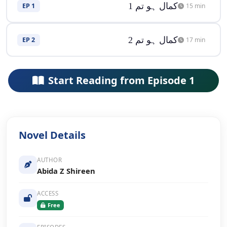
کمال ہو تم 1
EP 1
15 min
کمال ہو تم 2
EP 2
17 min
Start Reading from Episode 1
Novel Details
AUTHOR
Abida Z Shireen
ACCESS
Free