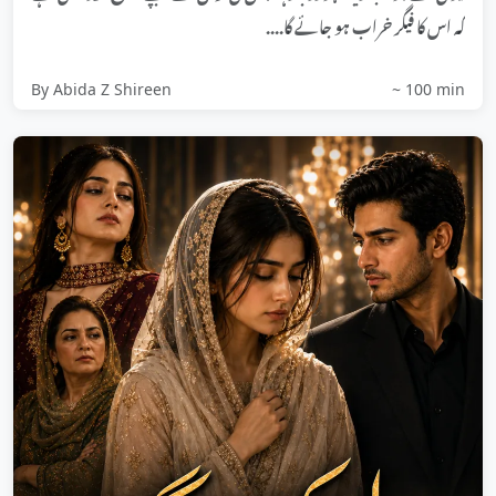
کہ اس کا فیگر خراب ہو جائے گا....
By Abida Z Shireen
~ 100 min