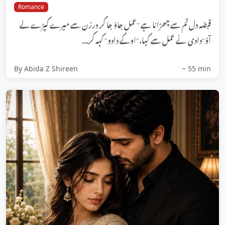
Romance
قبضہ دل تم سے چھڑانا ہے "عمل جاؤ جا کر درزن سے میرے کپڑے لے
آؤ"دادی نے عمل سے کہا،"اوکے دادو" کہہ کر...
By Abida Z Shireen
~ 55 min