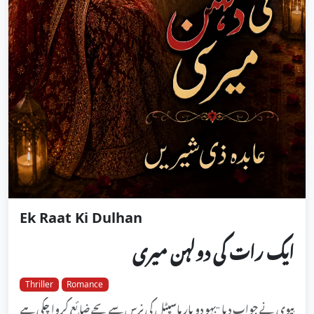
Ek Raat Ki Dulhan
ایک رات کی دولہن میری
Thriller
Romance
بیوی نے جواب دیا "بہو دو بار ہاسپٹل کی نرس سے بچے ضائع کروا چکی ہے