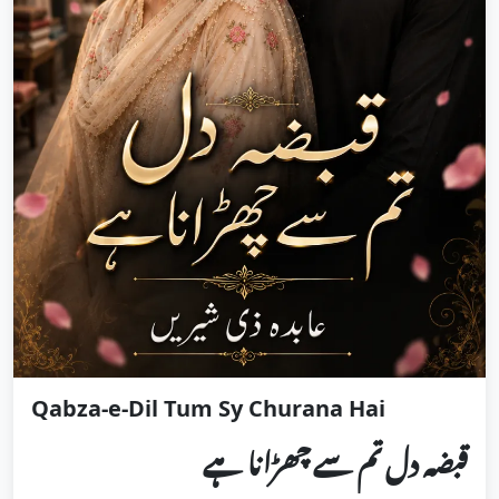
Qabza-e-Dil Tum Sy Churana Hai
قبضہ دل تم سے چھڑانا ہے