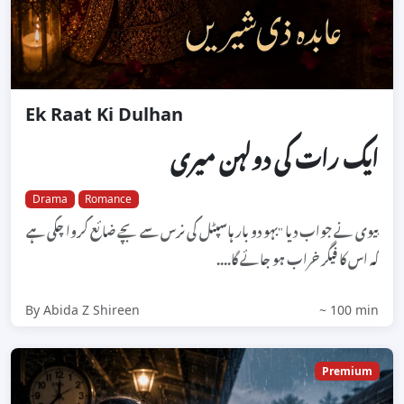
Ek Raat Ki Dulhan
ایک رات کی دولہن میری
Drama
Romance
بیوی نے جواب دیا "بہو دو بار ہاسپٹل کی نرس سے بچے ضائع کروا چکی ہے
کہ اس کا فیگر خراب ہو جائے گا....
By Abida Z Shireen
~ 100 min
Premium