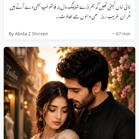
تائی اماں کہتی تھیں کہ ہم بڑے شاپنگ مال پر فالتو ٹپ بھی دے آتے ہیں
مگر ان غریب ریڑھی والوں سے بھاؤ ت...
By Abida Z Shireen
~ 67 min