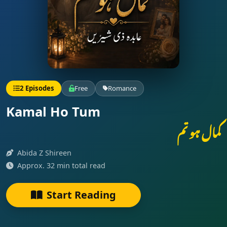
2 Episodes
Free
Romance
Kamal Ho Tum
کمال ہو تم
Abida Z Shireen
Approx. 32 min total read
Start Reading