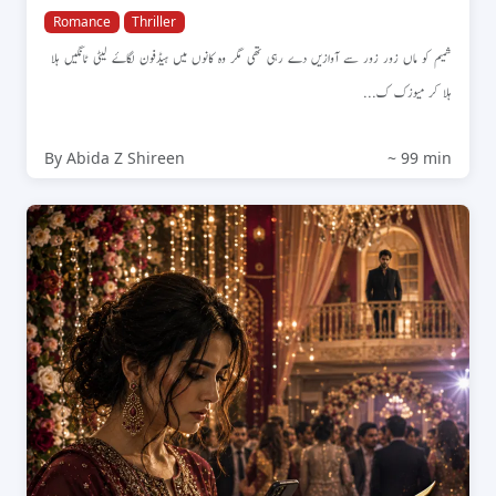
Romance
Thriller
شمیم کو ماں زور زور سے آوازیں دے رہی تھی مگر وہ کانوں میں ہیڈفون لگاۓ لیٹی ٹانگیں ہلا
ہلا کر میوزک ک...
By Abida Z Shireen
~ 99 min