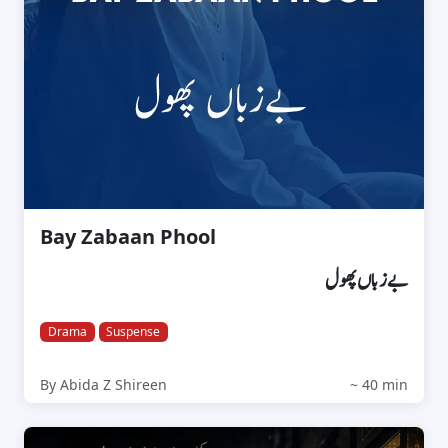
Bay Zabaan Phool
بےزباں پھول
Drama
Suspense
By Abida Z Shireen
~ 40 min