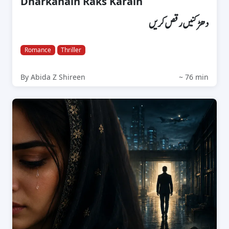
Dharkanain Raks Karain
دھڑکنیں رقص کریں
Romance
Thriller
By Abida Z Shireen
~ 76 min