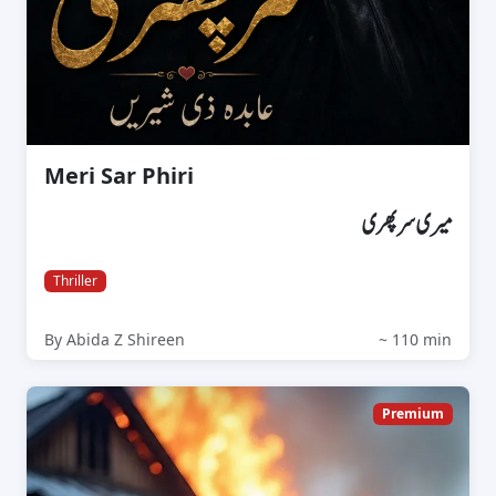
Meri Sar Phiri
میری سرپھری
Thriller
By Abida Z Shireen
~ 110 min
Premium