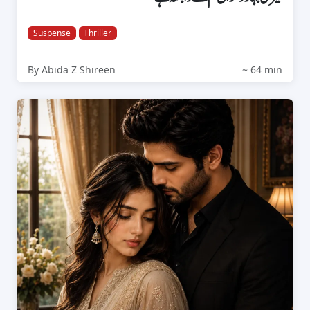
Suspense
Thriller
By Abida Z Shireen
~ 64 min