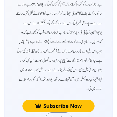
ہے ۔ جہانزیب کو بھی جا کر بتا دو کہ شام کو کہیں کوئی اور پلان نہ بناتا رہے ہمارے
ساتھ مارکیٹ جائے گا"وہ جی اچھا کہہ کر کر جہانزیب کو ڈھونڈنے نکل گئی۔ سامنے
سے اسے ماہ پارہ آتی نظر آئی۔ اس نے زرا رک کر کچھ جھجکتے ہوئے اس سے
پوچھا "ماہ پری بی بی جی میڈم نازی صاحب کو بلا رہی ہیں، آپ کو کچھ پتا ہے کہ وہ
کدھر ہیں۔" ماہ پری نے نخوت اور غصے سے اسے دیکھتے ہوئے جواب دیا "کیا میں
جیب میں لیے اسے پھر رہی ہوں یا میں نے آنکھوں میں دوربین 🔭 فٹ کی ہوئی
ہے۔ جاؤ جا کر خود ڈھونڈو مجھ سے کیا پوچھ رہی ہو۔ فضول عورت" یہ کہہ کر وہ
بڑبڑاتی ہوئی چل پڑی۔ اس کی ایک فرینڈز نے اسے سرزنش بھرے انداز میں
کہا، "پری یار وہ کینٹن میں ابھی تمہارے ساتھ بیٹھا ہوا تھا۔ ابھی بھی ادھر ہی ہے
بتانے میں کی...
Subscribe Now