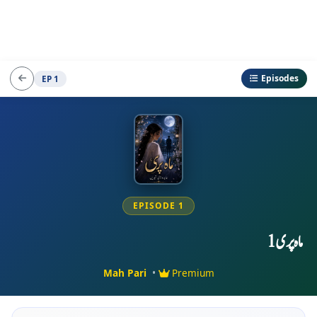
Episodes
EP 1
EPISODE 1
ماہ پری 1
Mah Pari
•
Premium