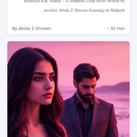
Insaniyat Kay Naatay - A complete Urdu novel written by
novelist Abida Z Shireen focusing on Shahzeb...
By Abida Z Shireen
~ 92 min