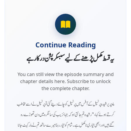
Continue Reading
یہ قسط مکمل پڑھنے کے لیے سبسکرپشن درکار ہے
You can still view the episode summary and
chapter details here. Subscribe to unlock
the complete chapter.
ماہ پریرشیدہ پرنسپل کے آفس میں پرنسپل کو چائے دینے گئی تو پرنسپل نے اسے مخاطب
کرتے ہوئے کہا، "رشیدہ تم جانتی ہو کہ جہانزیب کی سالگرہ میں دن تھوڑے رہ
گئے ہیں اور ابھی تیاری نامکمل ہے۔ شام کو تیار رہنا میرے ساتھ تم نے مارکیٹ جانا