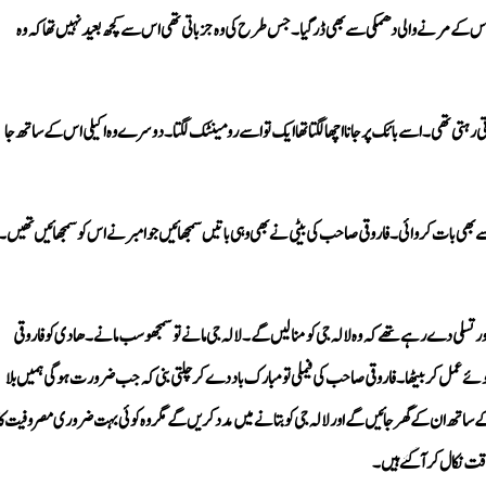
وقت نکال کر آ گئے ہیں۔