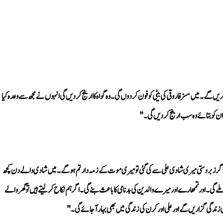
ان کو بتائے وہ سب ارینج کر دیں گی۔" 
زندگی گزاریں گے اور علی اور کرن کی زندگی میں بھی بہار آ جائے گی۔" 