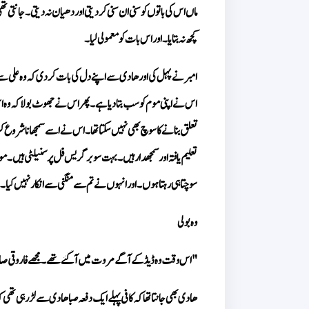
کچھ نہ بتایا۔ اور اس بات کو معمولی لیا۔
سوچتا ہی رہتا ہوں۔ اور انہوں نے تم سے منگنی سے انکار نہیں کیا۔
وہ بولی 
"اس وقت وہ ڈیڈ کے آگے مروت میں آ گئے تھے۔ مجھے فاروقی صاحب ک