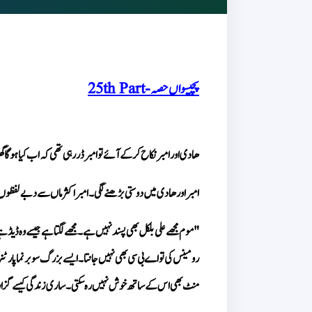
 پچیسواں حصہ - 25th Part
ھادی اور امبر نکاح کر کے آئے تو امبر ڈر رہی تھی کہ اب کیا ہو گا 
امبر اور ھادی میں دوستی بڑھنے لگی۔ امبر اکثر ماں سے دبے لفظوں
منٹ بھی اس کے ساتھ خوش نہیں رہ سکتی۔ ساری زندگی کیسے گزار