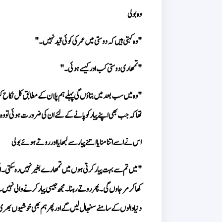
وہ بولی 
"وہ کہتی ہیں کہ دوستی میں عمر کی کوئی قید نہیں۔" 
"تمھاری دوستی کب اور کیسے ہوئی۔" 
تھا کہ جب بھی اپنے پیار کو پانے کے لئے ان کی ضرورت ہوئی تو وہ 
اس نے اسے اتنا منایا اتنے پیار سے لبھایا اور روتے ہوئے بولی 
دنیا والوں کے سامنے سنبھال لیں گے اور پھر ہم بھی خوشیوں بھری 