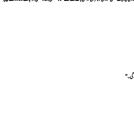
 گی۔" 