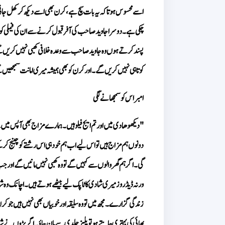
کوتاہی نہیں کریں گے۔ اور کرن کو بھی ہمیشہ میری امانت سمجھیں گے م
امبر اس کو سمجھانے لگی 