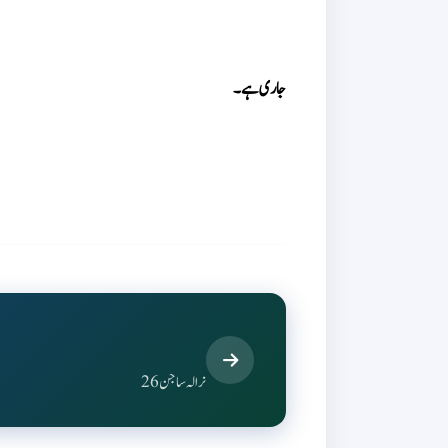
جاری ہے۔
نرالہ ساجن 26