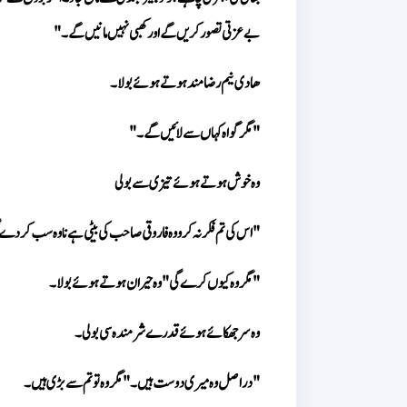
بےعزتی تصور کریں گے اور کھبی نہیں مانیں گے۔"
ھادی نیم رضامند ہوتے ہوئے بولا۔ 
"مگر گواہ کہاں سے لائیں گے۔" 
وہ خوش ہوتے ہوئے تیزی سے بولی 
"اس کی تم فکر نہ کرو وہ فاروقی صاحب کی بیٹی ہے نا وہ سب کر دے
"مگر وہ کیوں کرے گی" وہ حیران ہوتے ہوئے بولا۔ 
وہ سر جھکائے ہوئے قدرے شرمندہ سی بولی۔ 
"دراصل وہ میری دوست ہیں۔" مگر وہ تو تم سے بڑی ہیں۔