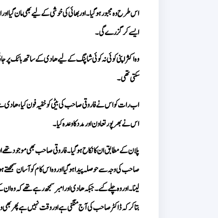
ایسے کر گزرے گی۔
سکتی تھی۔
اس نے بھرپور تعاون اور مدد کا وعدہ کیا۔
بتا کر کہ ڈاکٹر صاحب کی آج منگنی ہے اور وقت نہیں ہے پھر بھی 