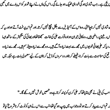
ی بیٹی نے بھی بتایا تھا کہ علی کرن کو پسند کرتا ہے وہ تمھیں خوش نہیں رکھے گا۔"