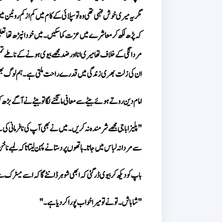
ان کی زلت بھری زندگی میں قدرے راحت ملتی ہے۔ ہم لوگ بھی 
امام دین روتے ہوئے بیٹے سے معافی مانگنے لگا تو بیٹے نے آگے بڑھ 
سے مردانہ لباس میں جاتا۔ ہاتھوں پر دستانے پہن لیتا تاکہ لمبے ناخن 
باپ کو دیکھ کر بیوی ڈر گئی کہ ابھی شوہر ڈانٹے گا کہ اسے میٹرک 
"شاباش۔ تو نے تو میرا خواب پورا کر دیا ہے۔" 