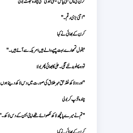
کرن کی ماں بھی پاس بیٹھی ہوئی تھی چندہ جھٹ بولی 
"اتنی بڑی رقم۔" 
کرن کے بھائی نے کہا 
'بقول تمھارے بہت پیسے والے ہیں امریکہ سے آئے ہیں۔" 
تو وہ پہلو بدلنے لگی۔ علی کا بھائی پھر بولا 
"اور دو لاکھ نقد حق مہر طلاق کی صورت میں دس لاکھ دینے ہوں
چندہ تڑپ کر بولی 
"تم نے میرے پانچھ لاکھ لکھوائے تھے اپنی بہن کے دس لاکھ۔" 
کرن کے بھائی نے کہا 