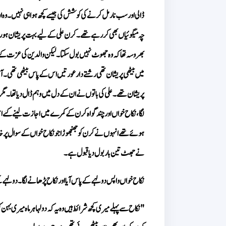
نے جھٹ تین بار بول دیا قبول ہے۔
نکاح خواں واپس دولہے کے پاس آیا اور نکاح پڑھانے لگا۔ دولہے کے ب