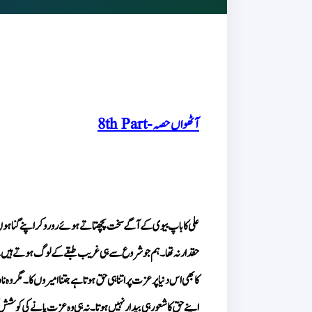
آٹھواں حصہ - 8th Part