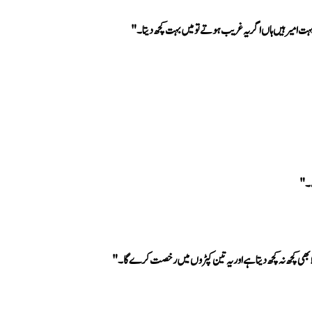
میر ہیں ہاں اگر یہ غریب ہوتے تو میں بہت کچھ دیتا۔" 
۔" 
ا بھی کچھ نہ کچھ دیتا ہے اور یہ تین کپڑوں میں رخصت کرے گا۔"