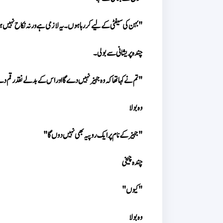
"بہن کی سیفٹی کے لیے کر رہا ہوں۔ یہ لازمی ہے ورنہ نکاح نہیں ہو
چندہ پریشانی سے بولی۔ 
"تم نے کہا تھا کہ وہ جہیز نہیں دے گا اور اس کے بدلے نقد رقم 
وہ بولا 
"جہیز کے نام پر ایک روپیہ بھی نہیں دوں گا"
چندہ چیخی 
"کیوں" 
وہ بولا 