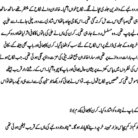
اپ نے چندہ کو اشارہ کیا۔ کرن کا بھائی یکدم بولا 