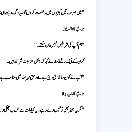
"میں صرف تین کپڑوں میں رخصت کروں گا، یہ لوگ ویسے ہی بہت ا
دولہے کا والد بولا 
"ہم آپ کی شرطیں نہیں مان سکتے۔" 
کرن کے ایک رشتے دار نے کہا کہ بلکل مناسبت شرائط ہیں۔ 
"آپ نے کون سا طلاق دینی ہے۔ اور حق مہر نقد بھی مناسب ہے
دولہے کا باپ بولا 
"مگر یہ جہیز بھی تو نہیں دے رہے۔ یہ کیا بات ہے غریب جھگی وال