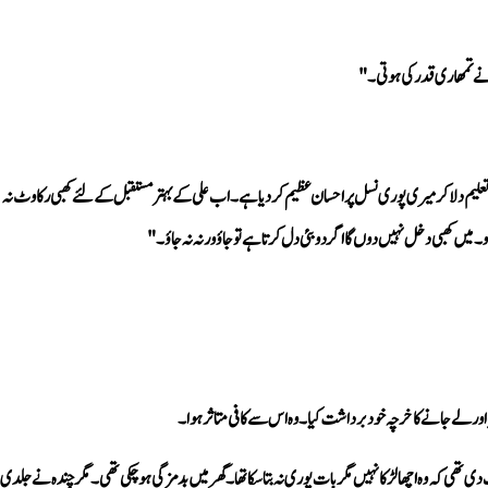
نے تمھاری قدر کی ہوتی۔"
۔ میں کھبی دخل نہیں دوں گا اگر دوبئی دل کرتا ہے تو جاؤ ورنہ نہ جاؤ۔"
ا اور لے جانے کا خرچہ خود برداشت کیا۔ وہ اس سے کافی متاثر ہوا۔