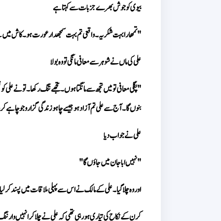
بیوی کو جوش بھرے جزبات سے کہتا ہے 
"تمھارا بہت شکریہ۔ واقعی تم بہت سمجھدار عورت ہو۔ کاش میں 
علی کی ماں نے شوہر سے معافی مانگی تو وہ بولا 
بنوں گا۔ آج سے علی تم آزاد ہو جیسے چاہو زندگی گزارو جو چاہے کرو
علی نے جواب دیا 
"نہیں اباجان میں جاؤں گا" 
اور وہ چلا گیا۔ علی کے مالک نے اس سے پہلی ملاقات میں پسند کر لی