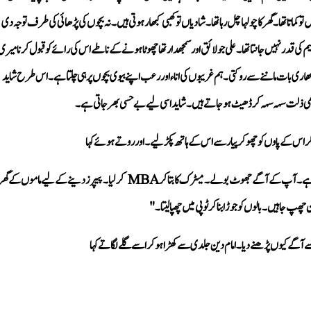
ذلت سہہ سہہ کر ڈھیٹ ہو جاتے ہیں۔ شاید اسی لیے بے حسی بھر جاتی ہے۔
کر اس کے پاوں کو چھو کر پیار سے اس کے ہاتھ پکڑ لیے۔ اور روتے ہوئے کہا 
چھپ جاہیں۔ بالوں کو جوڑا بنا کر ٹوپی میں چھپا لیتا۔"
سے آگے کیوں پڑھنے دیا۔ امام دین جلدی سے کھڑا ہو کر اسے گلے لگاتے کہا 