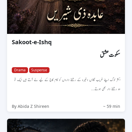
Sakoot-e-Ishq
سکوت عشق
Drama
Suspense
اکثر لوگ اپنے غریب گاؤں وغیرہ کے رشتے داروں کو کام کاج کے لیے لے آتے ہیں ایک تو
وہ رشتے دار بھی ہوتے...
By Abida Z Shireen
~ 59 min