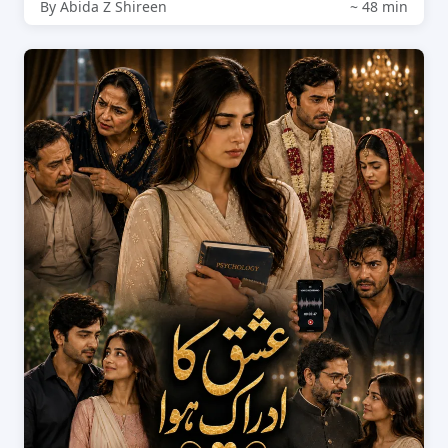
By Abida Z Shireen
~ 48 min