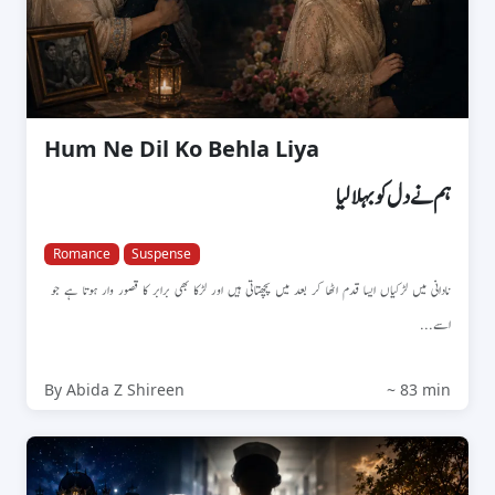
Hum Ne Dil Ko Behla Liya
ہم نے دل کو بہلا لیا
Romance
Suspense
نادانی میں لڑکیاں ایسا قدم اٹھا کر بعد میں پچھتاتی ہیں اور لڑکا بھی برابر کا قصور وار ہوتا ہے جو
اسے...
By Abida Z Shireen
~ 83 min