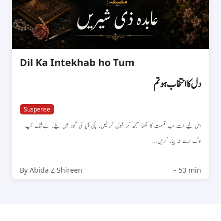
Dil Ka Intekhab ho Tum
دل کا انتخاب ہو تم
Suspense
اس لیے اسے اب قسمت کا لکھا سمجھ کر قبول کر لیں. بچی آیا کی گود میں پلے. بےشک آپ
لوگ اسے نہ پیار کریں...
By Abida Z Shireen
~ 53 min