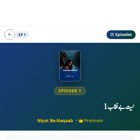
Episodes
EP 1
EPISODE 1
نیت بےنقاب 1
Niyat Be-Naqaab
•
Premium