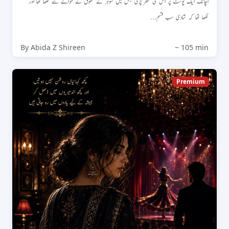
اچانک ایک پوسٹ پر اس کی نظر پڑی جس میں شوہر کے حقوق کے حوالے سے لکھا تھا اور
لکھا تھا کہ شادی سب قسم...
By Abida Z Shireen
~ 105 min
Premium