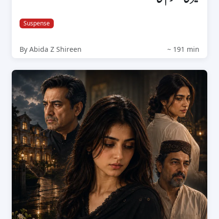
Suspense
By Abida Z Shireen
~ 191 min