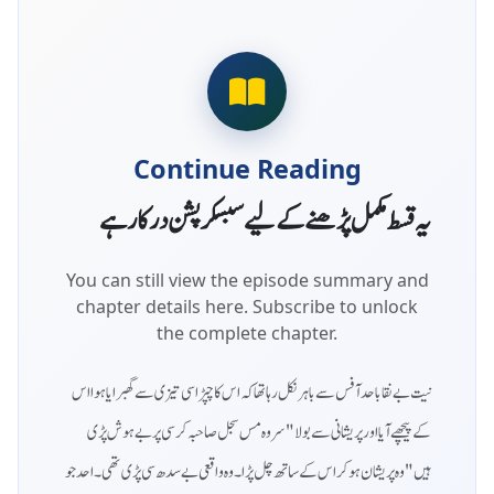
Continue Reading
یہ قسط مکمل پڑھنے کے لیے سبسکرپشن درکار ہے
You can still view the episode summary and
chapter details here. Subscribe to unlock
the complete chapter.
نیت بےنقاباحد آفس سے باہر نکل رہا تھا کہ اس کا چپڑاسی تیزی سے گھبرایا ہوا اس
کے پیچھے آیا اور پریشانی سے بولا "سر وہ مس سجل صاحبہ کرسی پر بےہوش پڑی
ہیں" وہ پریشان ہو کر اس کے ساتھ چل پڑا۔ وہ واقعی بےسدھ سی پڑی تھی۔ احد جو