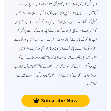
اس آفس کا چیرمین تھا، اسے تو اس کا نام بھی معلوم نہ تھا۔اس نے چپڑاسی سے
کہا "ان کے منہ پر پانی ڈالو۔" چپڑاسی نے پانی چھڑکا تو سجل نے نقاہت سے آنکھیں
کھول کر دیکھا۔ احد نے اس سے پوچھا "مس آپ کو ڈاکٹر کے لے چلوں۔" چپڑاسی
کو جوس لانے کا بولا۔ چپڑاسی بھاگ کر جوس لے آیا۔ احد نے کہا "اسے پی لیں پھر
آپ کو ڈاکٹر کے پاس لے کر چلتا ہوں۔" سجل نے آہستہ آہستہ جوس پیا اور قدرے
بہتر ہو گئی۔ اس نے بتایا کہ لگتا ہے اس کا بلڈ پریشر لو ہو گیا تھا اس نے جلدی میں
ناشتہ نہیں کیا تھا تو احد نے اس کی بات کاٹ کر کہا "مجھے دیر ہو رہی ہے۔ آپ گھر
کیسے جاتی ہیں" اس نے کہا "لوکل بس میں۔" احد نے کہا "چلیں میں آپ کو ڈراپ
کر دیتا ہوں۔" سجل نے آہستہ سے کہا "سر میں چلی جاوں گی۔" احد نے غصے سے
کہا "محترمہ...
Subscribe Now