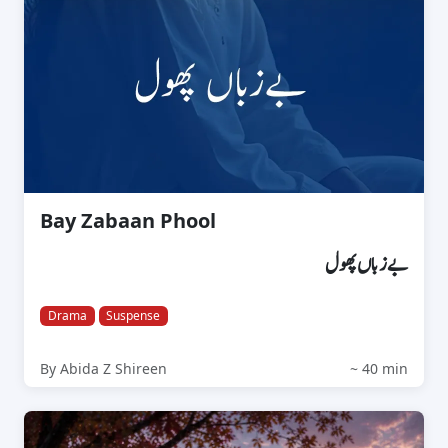
Bay Zabaan Phool
بےزباں پھول
Drama
Suspense
By Abida Z Shireen
~ 40 min