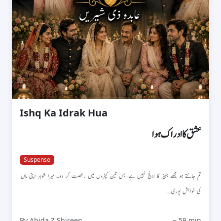
Ishq Ka Idrak Hua
عشق کا ادراک ہوا
Suspense
تم جانتے ہو مجھے جہیز کا لالچ نہیں ہے، بس تین کپڑوں میں رخصت کر دو۔ میرا شوہر اپنی ماں
کی خواہش پوری...
By Abida Z Shireen
~ 59 min