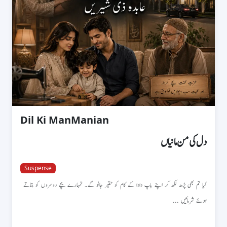
Dil Ki ManManian
دل کی من مانیاں
Suspense
کیا تم بھی پڑھ لکھ کر اپنے باپ دادا کے کام کو حقیر جانو گے۔ تمہارے بچے دوسروں کو بتاتے
ہوئے شرمائیں ...