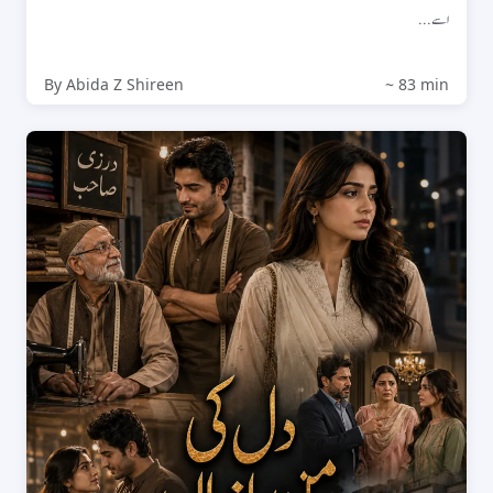
اسے...
By Abida Z Shireen
~ 83 min