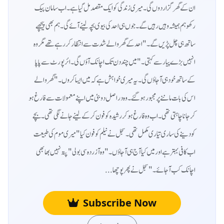
ان کے گھر گزار دوں گی۔ میری زندگی کو ایک مقصد مل گیا ہے۔ اب سامان پیک
رکھو ہم ہمیشہ وہیں رہیں گے۔ جوں ہی احد کی بیوی بچہ لینے آئے گی۔ ہم بھی پیچھے
ساتھ ہی چل پڑیں گے۔"احد کے گھر والے شدت سے انتظار کر رہے تھے مگر وہ
انہیں بڑے پیار سے کہتی۔ "میں چند دن تک اچانک آؤں گی۔ ائر پورٹ سے پاپا
کے ساتھ خود ہی آ جاؤں گی۔ یہ میری خواہش ہے کہ میں ایسا کروں۔" گھر والے
اس کی بات ماننے پر مجبور ہو گئے۔ وہ دراصل دوبئی میں اپنے معمولات سے فارغ ہو
کر جانا چاہتی تھی۔ اب وہ فارغ ہو کر رشیدہ کو فون کر کے لینے جانے لگی تھی۔ بچے
کو دینے کی ساری تیاری مکمل تھی۔سجل نے نیلم کو فون کیا "میری موم کی طبیعت
اب کافی بہتر ہے اور میں کیا آج ہی آ جاؤں۔" وہ آزردہ سی بولی "پتہ نہیں بھابھی
اچانک کب آ جائے۔" سجل نے پھر پوچھا ...
Subscribe Now