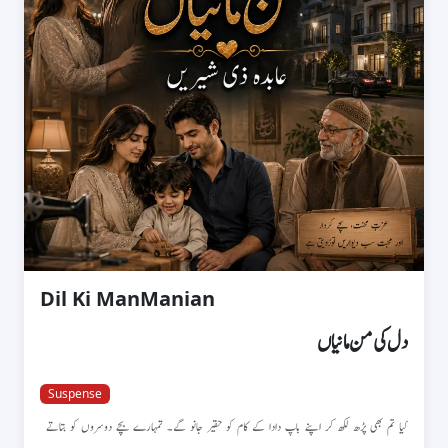
Dil Ki ManManian
دل کی من مانیاں
Suspense
کیا تم بھی پڑھ لکھ کر اپنے باپ دادا کے کام کو حقیر جانو گے۔ تمہارے بچے دوسروں کو بتاتے