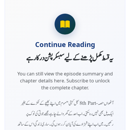
Continue Reading
یہ قسط مکمل پڑھنے کے لیے سبسکرپشن درکار ہے
You can still view the episode summary and
chapter details here. Subscribe to unlock
the complete chapter.
آٹھواں حصہ - 8th Partسجل کہتی "موم میں اپنے کلیجے کے ٹکڑے کے بغیر
ایک پل بھی نہیں رہ سکتی۔ اب احد کے گھر والے چاہے مجھے جوتی کی نوک پر
رکھیں۔ میں اب اپنے شہزادے کی آیا بن کر رہوں گی۔ ساری زندگی اس کے ساتھ