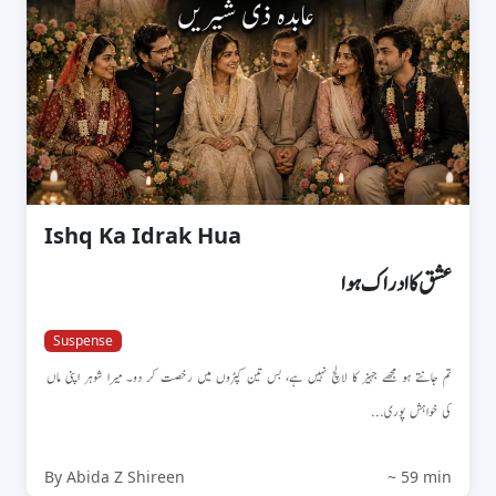
Ishq Ka Idrak Hua
عشق کا ادراک ہوا
Suspense
تم جانتے ہو مجھے جہیز کا لالچ نہیں ہے، بس تین کپڑوں میں رخصت کر دو۔ میرا شوہر اپنی ماں
کی خواہش پوری...
By Abida Z Shireen
~ 59 min