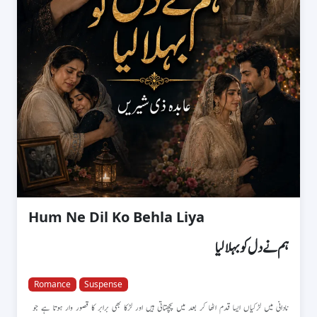
Hum Ne Dil Ko Behla Liya
ہم نے دل کو بہلا لیا
Romance
Suspense
نادانی میں لڑکیاں ایسا قدم اٹھا کر بعد میں پچھتاتی ہیں اور لڑکا بھی برابر کا قصور وار ہوتا ہے جو