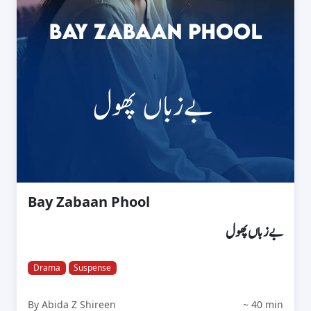
Bay Zabaan Phool
بےزباں پھول
Drama
Suspense
By Abida Z Shireen
~ 40 min