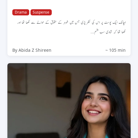
Drama
Suspense
اچانک ایک پوسٹ پر اس کی نظر پڑی جس میں شوہر کے حقوق کے حوالے سے لکھا تھا اور
لکھا تھا کہ شادی سب قسم...
By Abida Z Shireen
~ 105 min