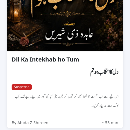
Dil Ka Intekhab ho Tum
دل کا انتخاب ہو تم
Suspense
اس لیے اسے اب قسمت کا لکھا سمجھ کر قبول کر لیں. بچی آیا کی گود میں پلے. بےشک آپ
لوگ اسے نہ پیار کریں...
By Abida Z Shireen
~ 53 min