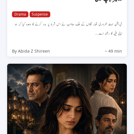
Drama
Suspense
آپریشن بہت ضروری تھا۔ گاؤں کے ملک صاحب نے اس شرط پر مدد کرنے کا وعدہ کیا کہ وہ
اپنی بیٹی کا رشتہ اسے...
By Abida Z Shireen
~ 49 min