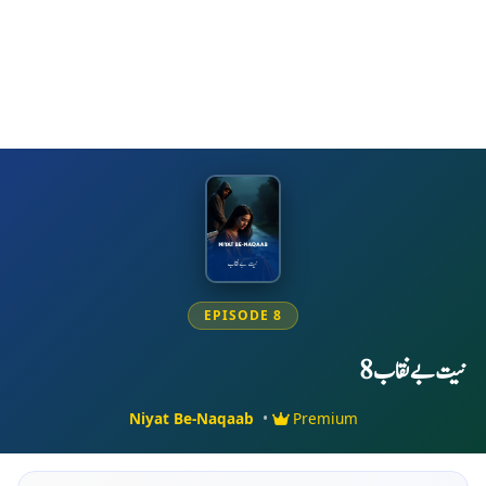
EPISODE 8
نیت بےنقاب 8
Niyat Be-Naqaab
•
Premium