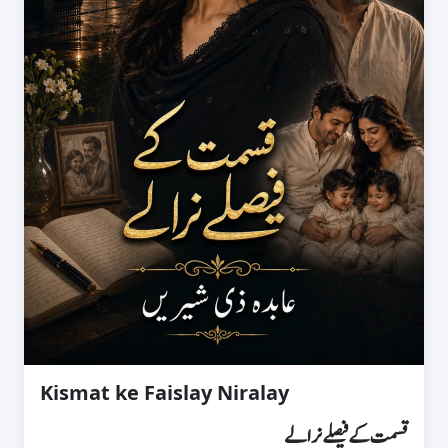
Kismat ke Faislay Niralay
قسمت کے فیصلے نرالے