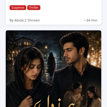
Suspense
Thriller
By Abida Z Shireen
~ 64 min