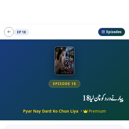
Episodes
EP 18
EPISODE 18
پیار نے درد کو چن لیا 18
Pyar Nay Dard Ko Chun Liya
•
Premium