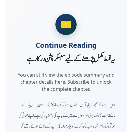
Continue Reading
یہ قسط مکمل پڑھنے کے لیے سبسکرپشن درکار ہے
You can still view the episode summary and
chapter details here. Subscribe to unlock
the complete chapter.
تانیہ نے دعا کو سمجھانا چاہا تو اس نے ماں سے کہا کہ ماما پلیز مجھ سے میرے پیارے
رشتے مت چھینو۔ بڑی مرادوں سے میں نے باپ کی دہلیز پار کی ہے۔ اپنے بھائی کی
خوشی کی خاطر میں سب کچھ کرنے کو تیار ہوں پھر آپ کے بتائے ہوئے رشتے کو