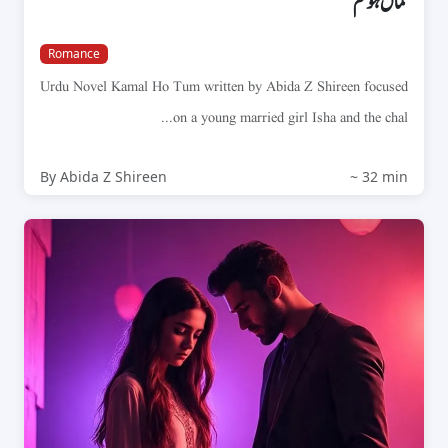
کمال ہو تم
Romance
Urdu Novel Kamal Ho Tum written by Abida Z Shireen focused
on a young married girl Isha and the chal...
By Abida Z Shireen
~ 32 min