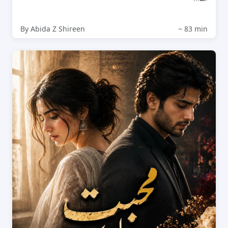
By Abida Z Shireen
~ 83 min