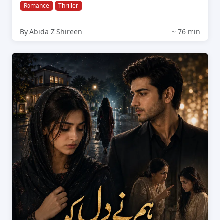
Romance
Thriller
By Abida Z Shireen
~ 76 min