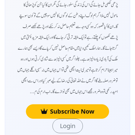
پڑھی لکھی مل جائے گی اس کی زندگی سنور جائے گی مگر ان کا کیا جن کو پڑھائی کا
ماحول نہیں ملا اگر ہم لوگ اپنے وطن کے لوگوں کا نہیں سوچیں گے تو کون سوچے
گا۔ ان کا کیا قصور کہ وہ کسی وجہ سے تعلیم حاصل نہ کر سکے اور پڑھے لکھے صرف
پڑھے لکھوں کو چنتے رہے تو ایک طبقہ ترقی کر جاے گا اور ایک طبقہ مزید پستی میں
گرتا جائے گا۔ ہمارا ملک کھبی دنیا میں مقام حاصل نہیں کر پاے گا ویسے بھی ہمارے
ملک کی آبادی زیادہ انپڑھ ہے۔ چلو اگر میں کسی انپڑھ سے شادی کرتی ہوں اور وہ
میرا جینا حرام کرتا ہے تو میری نیت اچھی تھی تو اس جہاں میں نہ سہی اگلے جہاں میں
تو ضرور صلہ ملے گا اگر میں نے اللہ تعالیٰ کی رضا کے لیے صبر کیا اور اس سے اچھی
امید رکھی تو وہ ضرور مجھے اس جہاں میں بھی نوازے گا۔ اب ارم کی م...
Subscribe Now
Login