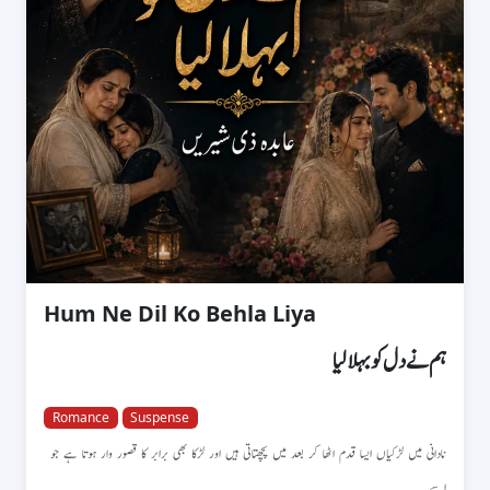
Hum Ne Dil Ko Behla Liya
ہم نے دل کو بہلا لیا
Romance
Suspense
نادانی میں لڑکیاں ایسا قدم اٹھا کر بعد میں پچھتاتی ہیں اور لڑکا بھی برابر کا قصور وار ہوتا ہے جو
اسے...