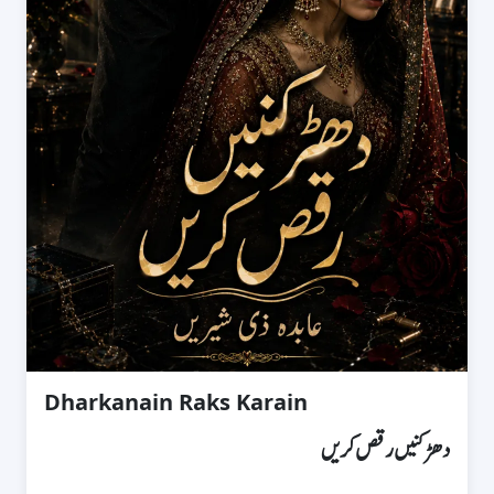
Dharkanain Raks Karain
دھڑکنیں رقص کریں