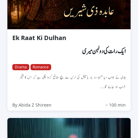
Ek Raat Ki Dulhan
ایک رات کی دولہن میری
Drama
Romance
بیوی نے جواب دیا "بہو دو بار ہاسپٹل کی نرس سے بچے ضائع کروا چکی ہے کہ اس کا فیگر
خراب ہو جائے گا....
By Abida Z Shireen
~ 100 min