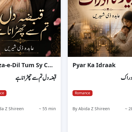
Qabza-e-Dil Tum Sy Churana Hai
Pyar Ka Idraak
 ادراک
قبضہ دل تم سے چھڑانا ہے
ce
Romance
da Z Shireen
~ 55 min
By Abida Z Shireen
~ 2