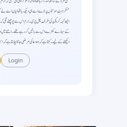
کسی مرد کے ساتھ اندر آ رہا تھا وہ منہ دھو کر پلٹی ہی تھی کہ 
مسکراہٹ ہونٹوں پر لاے اسے ہی دیکھ رہا تھا ایان اسے لے کر 
اچھا کہہ کر کچن کی طرف چل پڑی۔ ارم اس سے پوچھنے لگی کہ کون
کے سہارے کھڑے اس سے باتیں کر رہے تھے۔اتنے میں دعا کچن سے 
دیکھنے کے لیے۔ کہتا ہے کہ وہ دعا کی مرضی جاننا چاہتا ہے کہ ا...
Login