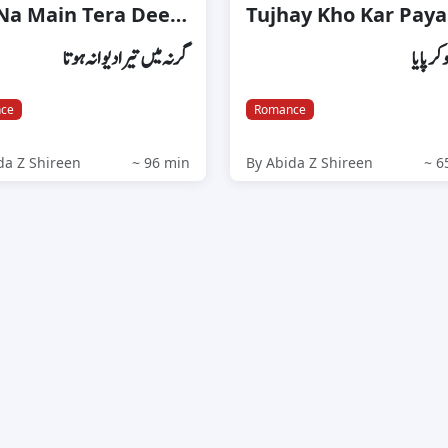
Gar Na Main Tera Deewana Hota
Tujhay Kho Kar Paya
 کر پایا
گر نہ میں تیرا دیوانہ ہوتا
ce
Romance
da Z Shireen
~ 96 min
By Abida Z Shireen
~ 6