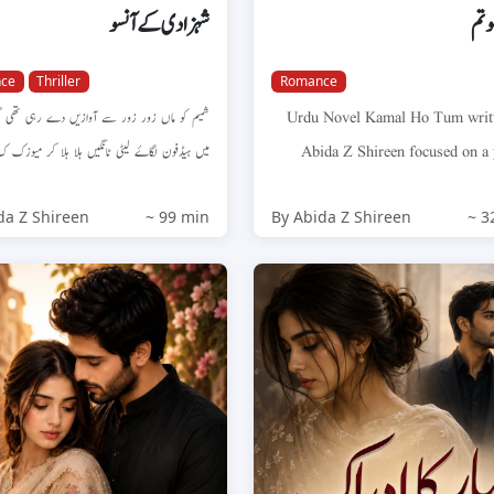
 تم
شہزادی کے آنسو
ce
Thriller
Romance
شمیم کو ماں زور زور سے آوازیں دے رہی تھی مگ
Urdu Novel Kamal Ho Tum writ
میں ہیڈفون لگاۓ لیٹی ٹانگیں ہلا ہلا کر میو...
Abida Z Shireen focused on a
married girl Isha and the 
da Z Shireen
~ 99 min
By Abida Z Shireen
~ 3