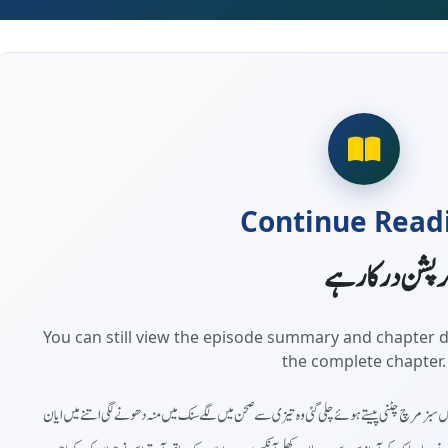
Continue Read
کرپشن درکار ہے
You can still view the episode summary and chapter d
the complete chapter.
میں سبز مرچ چٹنی پیستے ہوئے چلی گئی وہ تیزی سے صحن میں لگے سنک میں منہ دھونے لگی اتنے میں ایان