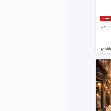
Roman
ر وہ کانوں
زک ک
By Abi