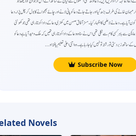
ارم نے دعا دعا کہہ کر آوازیں دیں۔ دعا ادھ کھلی آنکھوں سے ایان کے ساتھ آتے اس نوجوان کو دیکھا جو
مہمان خانے کی طرف بڑھ گیا اور جاتے جاتے دعا کو پانی لانے اور چائے بھجوانے کا بول کر چل پڑا۔دعا
 آیا ہے۔ دعا نے لاعلمی کا اظہار کیا۔ مسز آفاق صہن میں کھڑی دعا کے دادا کو بتا رہی تھی جو کھونٹی
باہر کسی کام سے نکلی تھی اس نے سنا وہ دعا کے دادا کو بتا رہی تھیں کہ ملک وحید آیا ہے دعا کو
س کے ساتھ زبردستی تو رشتہ تو نہیں کیا جا رہا ہے۔ وہ اتنی اعلیٰ تعلیم یافتہ او
Subscribe Now
elated Novels