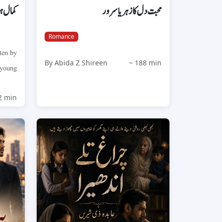
محبت دل کا زہر یا سرور
کمال ہو
Romance
ten by
By Abida Z Shireen
~ 188 min
 young
chal...
2 min