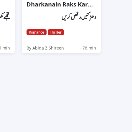
Dharkanain Raks Karain
دھڑکنیں رقص کریں
تجھے کھو
Romance
Thriller
5 min
By Abida Z Shireen
~ 76 min