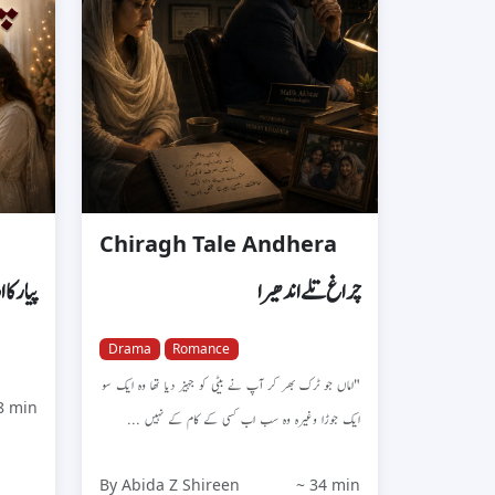
Chiragh Tale Andhera
چراغ تلے اندھیرا
پیار کا
Drama
Romance
"اماں جو ٹرک بھر کر آپ نے بیٹی کو جہیز دیا تھا وہ ایک سو
8 min
ایک جوڑا وغیرہ وہ سب اب کسی کے کام کے نہیں ...
By Abida Z Shireen
~ 34 min