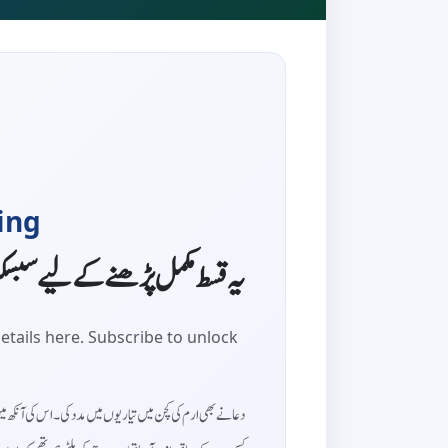
ing
یہ قسط مکمل پڑھنے کے لیے سبس
etails here. Subscribe to unlock
دعا نے بھی ارم کی کچن میں تیاریوں میں مدد کی۔ اس کی آنکھ 