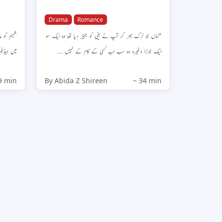
Drama
Romance
"اماں جو ٹرک بھر کر آپ نے بیٹی کو جہیز دیا تھا وہ ایک سو
شمیم کو 
ایک جوڑا وغیرہ وہ سب اب کسی کے کام کے نہیں ...
میں ہی...
9 min
By Abida Z Shireen
~ 34 min