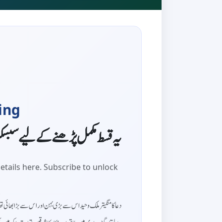
ing
یہ قسط مکمل پڑھنے کے لیے سبس
etails here. Subscribe to unlock
دعا کا منگیتر ملک وحید اس سے بڑی بہن اور اس سے بڑا بھائی