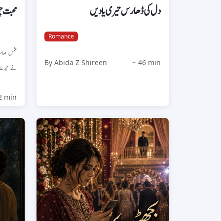
دل کی ڈھارس تیری یادیں
محبت چ
Romance
شمس صاح
By Abida Z Shireen
~ 46 min
نے حی...
2 min