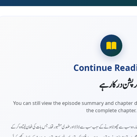
Continue Read
کرپشن درکار ہے
You can still view the episode summary and chapter d
the complete chapter.
 تھا۔ وہ سب سے چھوٹا ہونے کے سبب سب سے لاڈلا اور ضدی مشہور تھا۔ جس بات کی ٹھان لیتا وہ کر کے