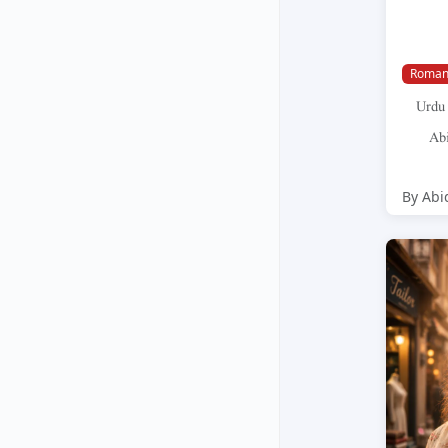
Roman
Urdu
Abi
By Abi