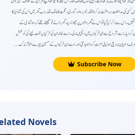
ی ماہر تھا اچھا نشانے باز تھا بہت زہین دماغ کا مالک تھا۔ بس غصے کا تیز تھا اپنے مزاج کے خلاف کھبی کوئی
میں کسی کی مداخلت برداشت نہ کرتا تھا۔ خوبرو اور گوری رنگت کا مالک تھا۔ جب گھر میں اس کی شادی کا
یں۔ اس سے زکر کیا گیا تو اس نے گھر والوں پر چھوڑ دیا۔ گھر والے تو سمجھتے تھے کہ وہ شادی کے
 کر دیا۔ اسے شروع سے ہی لڑکیوں میں دلچسپی نہ لی۔ اسے خاندان کی لڑکیاں لفٹ لینے کی کوشش
ں کی طرف دھیان نہ دیتی ہو اپنی عزت کروانا جانتی ہو۔ اسے ان لڑکیوں کے حسین چہرے متاثر نہ ک
Subscribe Now
elated Novels