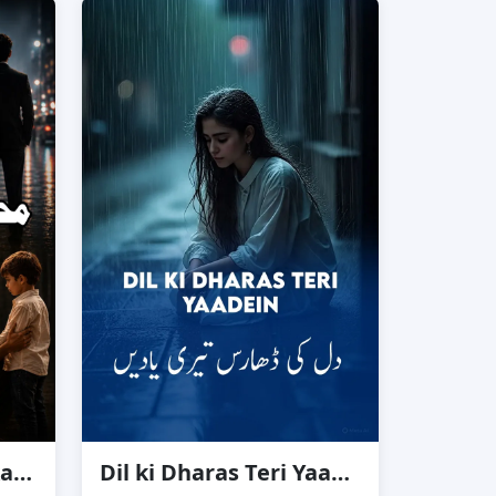
‏Muhabat Chupane ka Zem
Dil ki Dharas Teri Yaadein