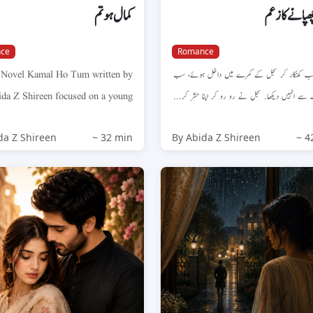
ھپانے کا زعم
کمال ہو تم
ce
Romance
 Novel Kamal Ho Tum written by
ب کھنکار کر سجل کے کمرے میں داخل ہوئے، سب
da Z Shireen focused on a young
رت سے انہیں دیکھا. سجل نے رو رو کر اپنا حشر کر
married girl Isha and the chal...
da Z Shireen
~ 32 min
By Abida Z Shireen
~ 4