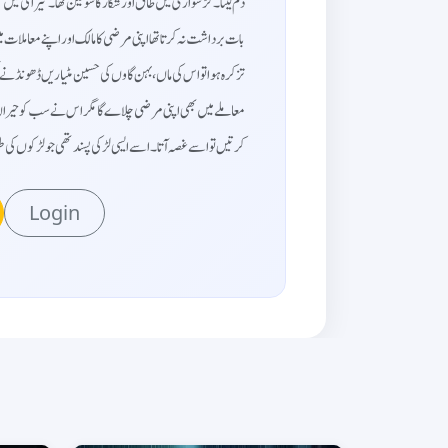
دم لیتا۔ گڑ سواری میں طاق اور شکار کا شوقین تھا۔ تیراکی میں بھ
بات برداشت نہ کرتا تھا اپنی مرضی کا مالک اور اپنے معاملات 
تزکرہ ہوا تو اس کی ماں، بہن گاوں کی حسین مٹیاریں ڈھونڈنے لگ
معاملے میں بھی اپنی مرضی چلاے گا مگر اس نے سب کو حیران
کرتیں تو اسے غصہ آتا۔ اسے ایسی لڑکی پسند تھی جو لڑکو...
Login