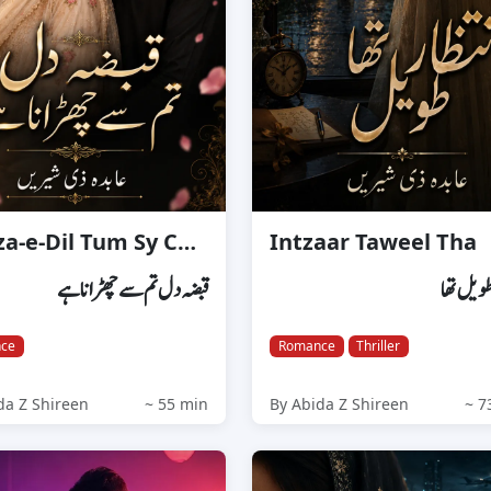
Qabza-e-Dil Tum Sy Churana Hai
Intzaar Taweel Tha
طویل تھا
قبضہ دل تم سے چھڑانا ہے
ce
Romance
Thriller
da Z Shireen
~ 55 min
By Abida Z Shireen
~ 7