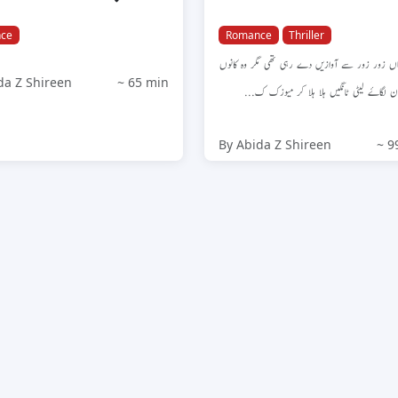
ce
Romance
Thriller
ماں زور زور سے آوازیں دے رہی تھی مگر وہ کانوں
da Z Shireen
~ 65 min
ڈفون لگاۓ لیٹی ٹانگیں ہلا ہلا کر میوزک ک
By Abida Z Shireen
~ 9