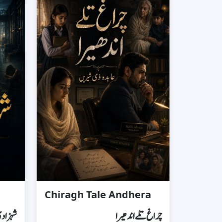
Chiragh Tale Andhera
چراغ تلے اندھیرا
شہزادی