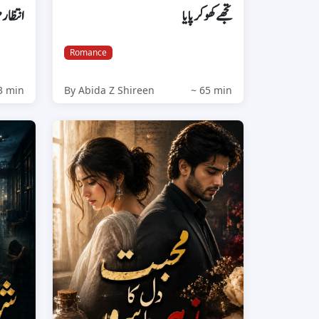
تجھے کھو کر پایا
انتظار 
Romance
3 min
By Abida Z Shireen
~ 65 min