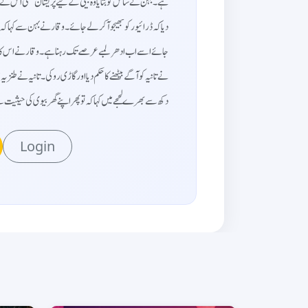
ہے۔ بہن نے ساس کو بتایا وہ بیٹی کے لیے پریشان تھی اس نے ک
دیا کہ ڈرائیور کو بھیجو آ کر لے جائے۔وقار نے بہن سے کہا کہ 
جائے اسے اب ادھر لمبے عرصے تک رہنا ہے۔وقار نے اس کا سامان
نے تانیہ کو آگے بیٹھنے کا حکم دیا اور گاڑی روکی۔تانیہ نے طنزیہ
دکھ سے بھرے لحجے میں کہا کہ تو پھر اپنے گھر بیوی کی ح...
Login