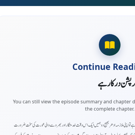
Continue Read
کرپشن درکار ہے
You can still view the episode summary and chapter d
the complete chapter.
یمار ہے تو اپنی ملازمہ ادھر بھیج دو ہمیں ایک اس وقت خدمتگار اور بھروسے والی عورت کی سخت ضرورت