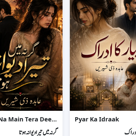
Gar Na Main Tera Deewana Hota
Pyar Ka Idraak
 ادراک
گر نہ میں تیرا دیوانہ ہوتا