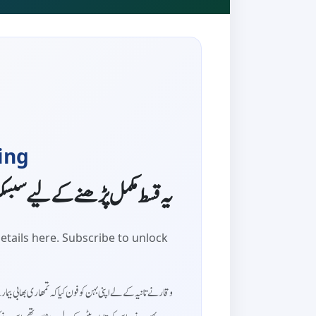
ing
یہ قسط مکمل پڑھنے کے لیے سبس
etails here. Subscribe to unlock
وقار نے تانیہ کے لے اپنی بہن کو فون کیا کہ تمھاری بھابی ب