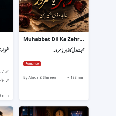
Muhabbat Dil Ka Zehr Ya Suroor
محبت دل کا زہر یا سرور
شہزادی
Romance
شمیم کو 
By Abida Z Shireen
~ 188 min
میں ہی...
9 min