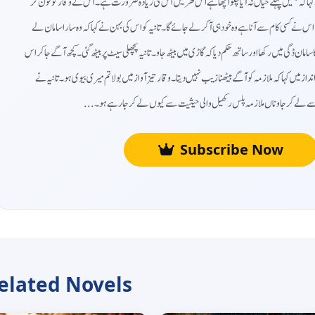
ہا کہ ہمیں پہلے خیال نہ آیا چلو اچھا ہے اس گھر میں اس کی زیادہ ضرورت ہے۔ اس نے وقار کو فون کر
اس نے کسی کام سے آنا ہے وہ خود ہی آ کر لے جائے گا۔تانیہ کو اس کی بہن نے کہا کہ وہ سارا سامان لے
 ڈگی میں رکھا اور ساتھ حکم دیا کہ گاڑی میں بیٹھ جاو۔تانیہ پچھلی سیٹ پر بیٹھ گئی۔کچھ آگے جاکر اس
 انداز میں کہا کہ ملازمہ کو آگے بیٹھنا زیب نہیں دیتا۔وقار تیز آواز میں بولا تم میری بیوی ہو۔تانیہ نے
یثیت سے لے کر جاو ناں ملازمہ پلس رکھیل والی حیثیت سے کیوں لے کر جا رہے ہو۔
Subscribe Now
elated Novels