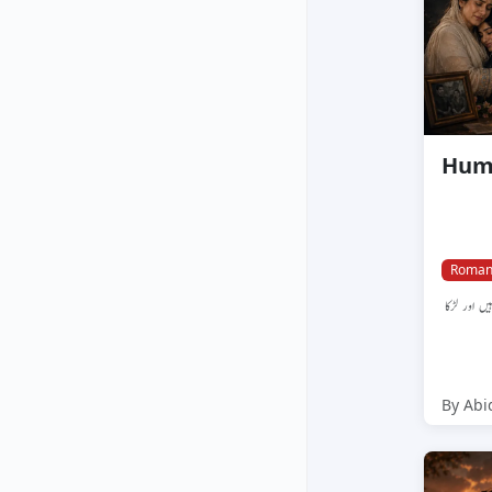
Roman
یں اور لڑکا
By Abi