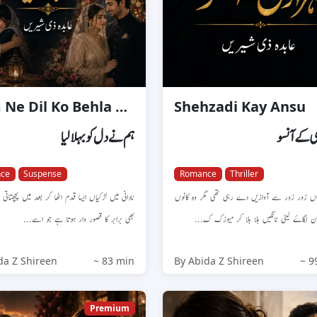
Hum Ne Dil Ko Behla Liya
Shehzadi Kay Ansu
 کے آنسو
ہم نے دل کو بہلا لیا
ce
Suspense
Romance
Thriller
ماں زور زور سے آوازیں دے رہی تھی مگر وہ کانوں
نادانی میں لڑکیاں ایسا قدم اٹھا کر بعد میں پچھتاتی ہ
ڈفون لگاۓ لیٹی ٹانگیں ہلا ہلا کر میوزک ک
بھی برابر کا قصور وار ہوتا ہے جو اسے...
da Z Shireen
~ 83 min
By Abida Z Shireen
~ 9
Premium