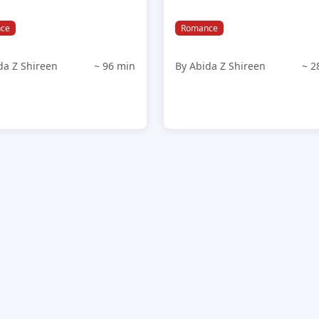
ce
Romance
da Z Shireen
~ 96 min
By Abida Z Shireen
~ 2