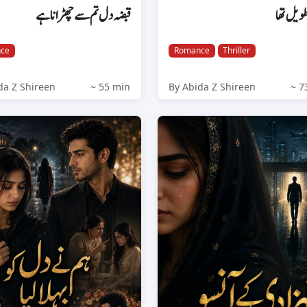
طویل تھا
قبضہ دل تم سے چھڑانا ہے
ce
Romance
Thriller
da Z Shireen
~ 55 min
By Abida Z Shireen
~ 7