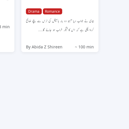
Drama
Romance
بیوی نے جواب دیا "بہو دو بار ہاسپٹل کی نرس سے بچے ضائع
8 min
کروا چکی ہے کہ اس کا فیگر خراب ہو جائے گا....
By Abida Z Shireen
~ 100 min