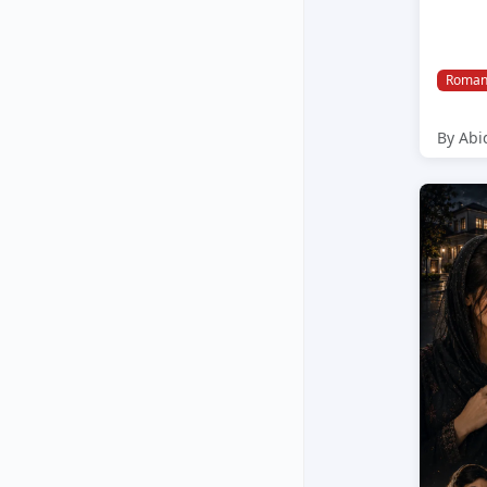
Roman
By Abi