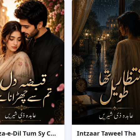
Qabza-e-Dil Tum Sy Churana Hai
Intzaar Taweel Tha