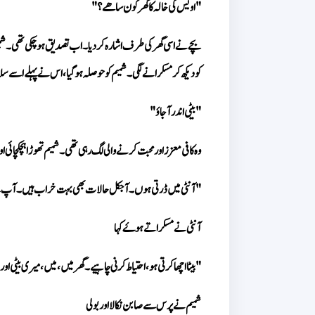
"اویس کی خالہ کا گھر کون سا ھے؟"
کو دیکھ کر مسکرانے لگی۔ شمیم کو حوصلہ ہو گیا، اس نے پہلے اسے سلام
"بیٹی اندر آ جاؤ"
وہ کافی معزز اور محبت کرنے والی لگ رہی تھی۔ شمیم تھوڑا ہچکچائی اور
"آنٹی میں ڈرتی ہوں۔ آجکل حالات بھی بہت خراب ہیں۔ آپ ک
آنٹی نے مسکراتے ہوۓ کہا
"بیٹا اچھا کرتی ہو، احتیاط کرنی چاہیے۔ گھر میں، میں، میری بیٹی اور
شمیم نے پرس سے صابن نکالا اور بولی