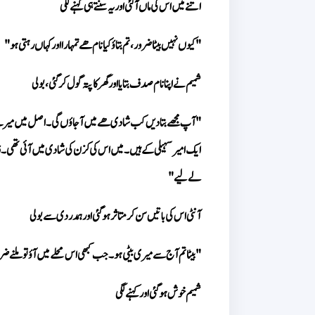
اتنے میں اس کی ماں آ گئی اور یہ سنتے ہی کہنے لگی
"کیوں نہیں بیٹا ضرور، تم بتاؤ کیا نام ھے تمہارا اور کہاں رہتی ہو"
شمیم نے اپنا نام صدف بتایا اور گھر کا پتہ گول کر گئی، بولی
لے لیے"
آنٹی اس کی باتیں سن کر متاثر ہو گئی اور ہمدردی سے بولی
"بیٹا تم آج سے میری بیٹی ہو۔ جب کبھی اس محلے میں آؤ تو ملنے ضرو
شمیم خوش ہو گئی اور کہنے لگی