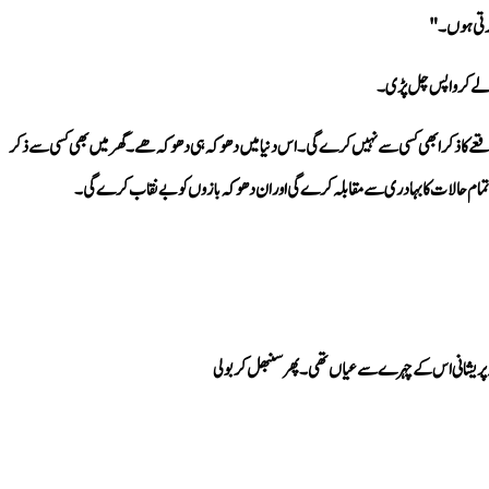
کرتی ہوں۔"
ت لے کر واپس چل پڑی۔
ن تمام حالات کا بہادری سے مقابلہ کرے گی اور ان دھوکہ بازوں کو بے نقاب کرے گی۔
کہ پریشانی اس کے چہرے سے عیاں تھی۔ پھر سنبھل کر بولی