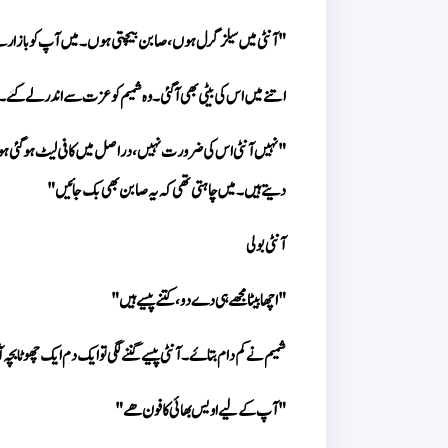
"آنٹی میں سیلز گرل ہوں، صابن بیچتی ہوں۔ میں آپ کو بازار 
اتنے  میں اس کی بیٹی بھی آ گئی۔ وہ شمیم کو عزت سے اندر لے گئے۔ آ
دیتے ہیں۔ میں چاہتی تھی کہ یہ صابن بھی بک جائیں"
آنٹی بولی
"اچھا بیٹا مجھے ہی دے دو، کتنے پیسے ہیں"
شمیم نے کم دام بتاۓ۔ آنٹی پیسے گننے لگی تو ایک دم ایک چھوٹا بچہ آ گ
"آپ کے لیے اویس بھائی کا فون ھے"