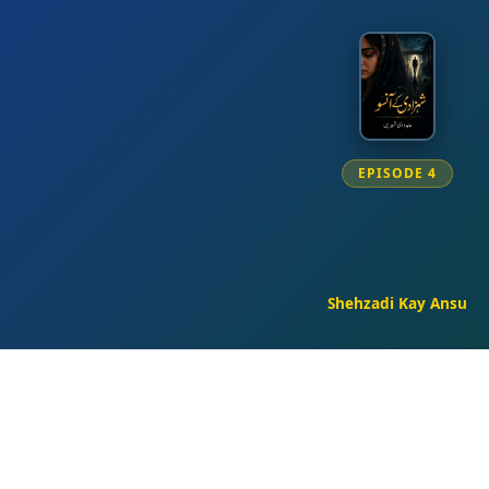
EPISODE 4
Shehzadi Kay Ansu