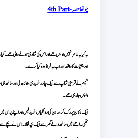
چوتھا حصہ - 4th Part
اور منشیات کا واقعہ اور اب یہ فراڈ، وہ کیا کرے۔
واپس جا رہی ھے۔
تھی۔ اتنے میں ساتھ والے گھر سے ایک بچہ نکلا۔ اس نے بچے سے 