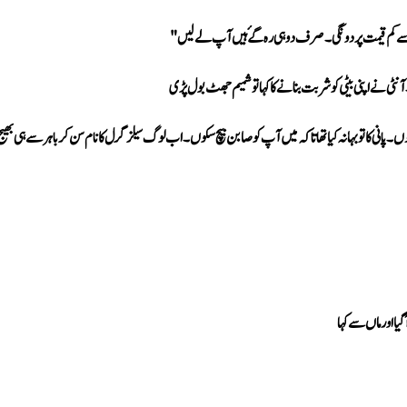
سے کم قیمت پر دونگی۔ صرف دو ہی رہ گۓ ہیں آپ لے لیں"
نٹی نے اپنی بیٹی کو شربت بنانے کا کہا تو شمیم جھٹ بول پڑی
یا اور ماں سے کہا