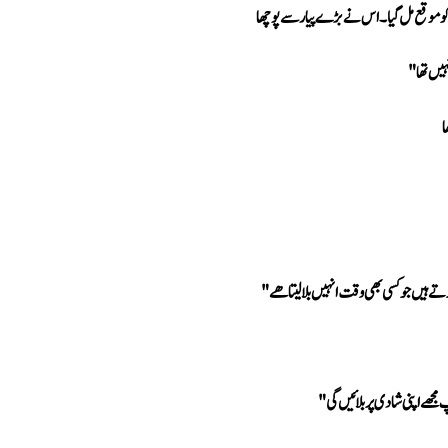
 کو موقع مل گیا۔ اس نے بڑے پیار سے پوچھا
ہیں تھا"
ا
 ہیں جو کسی بھی وقت انہیں بلا لیتا ھے"
مجھے اپنی شادی پر بلائیں گی"