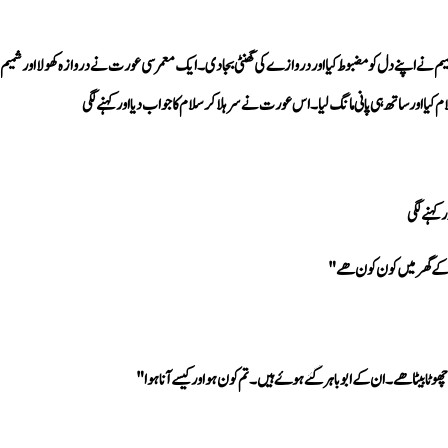
 کیا اور ساتھ ہی پانی مانگ لیا۔ اس عورت نے سر ہلا کر سلام کا جواب دیا اور کہنے لگی
 کہنے لگی
ے گھر میں کون کون ھے"
 چھوٹا بیٹا ھے۔ ان کے ابو باہر گئے ہوۓ ہیں۔ تم کون ہو اور کیسے آنا ہوا "