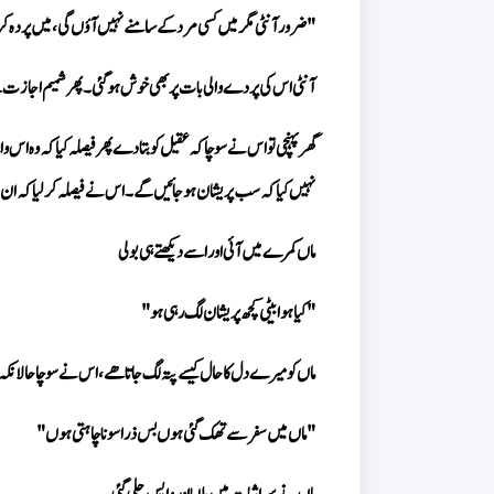
"ضرور آنٹی مگر میں کسی مرد کے سامنے نہیں آؤں گی، میں پردہ 
آنٹی اس کی پردے والی بات پر بھی خوش ہو گئی۔ پھر شمیم اجاز
نہیں کیا کہ سب پریشان ہو جائیں گے۔ اس نے فیصلہ کر لیا کہ ا
ماں کمرے میں آئی اور اسے دیکھتے ہی بولی
"کیا ہوا بیٹی کچھ پریشان لگ رہی ہو"
ماں کو میرے دل کا حال کیسے پتہ لگ جاتا ھے، اس نے سوچا حالان
"ماں میں سفر سے تھک گئی ہوں بس ذرا سونا چاہتی ہوں"