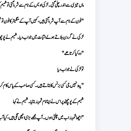
ماں تیزی سے اندر چلی گئی۔ لڑکی اویس کے نام سے شرما گئی تو شمیم
"فون کے نام سے آپ شرما گئی ہیں، کہیں آپ کے منگیتر کا فون تو ن
لڑکی نے گردن ہلاتے ہوۓ اثبات میں جواب دیا۔ شمیم نے پوچھ
"وہ کیا کرتا ھے"
تو لڑکی نے جواب دیا
"پتہ نہیں جی کسی بزنس کا بتاتے ہیں۔ کسی صاحب کے پاس کام کرتے
شمیم کے پوچھنے پر اس نے اپنا نام ثمینہ بتایا۔ شمیم نے کہا
"اچھا ثمینہ اب میں چلتی ہوں۔ آپ مجھے بڑی اچھی لگی ہیں، کیا آپ 