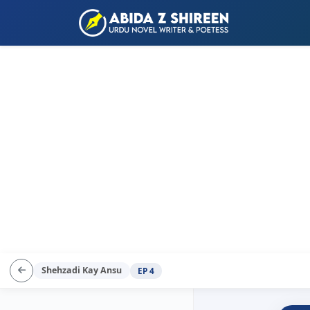
Shehzadi Kay Ansu
EP 4