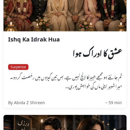
Ishq Ka Idrak Hua
عشق کا ادراک ہوا
Suspense
تم جانتے ہو مجھے جہیز کا لالچ نہیں ہے، بس تین کپڑوں میں رخصت کر دو۔
میرا شوہر اپنی ماں کی خواہش پوری...
By Abida Z Shireen
~ 59 min