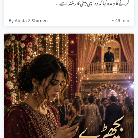
کرنے کا وعدہ کیا کہ وہ اپنی بیٹی کا رشتہ اسے...
By Abida Z Shireen
~ 49 min