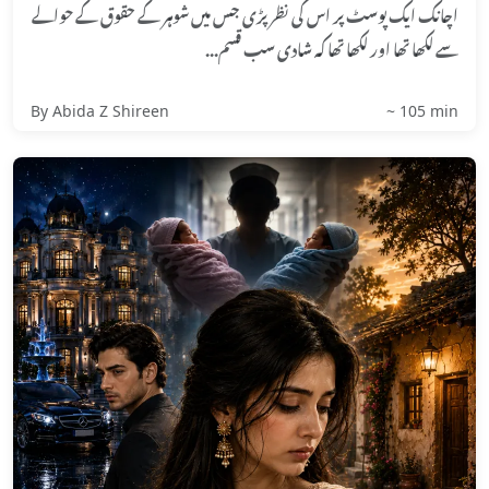
اچانک ایک پوسٹ پر اس کی نظر پڑی جس میں شوہر کے حقوق کے حوالے
سے لکھا تھا اور لکھا تھا کہ شادی سب قسم...
By Abida Z Shireen
~ 105 min