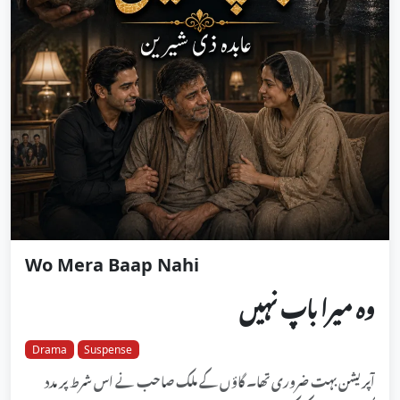
Wo Mera Baap Nahi
وہ میرا باپ نہیں
Drama
Suspense
آپریشن بہت ضروری تھا۔ گاؤں کے ملک صاحب نے اس شرط پر مدد