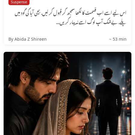
Suspense
اس لیے اسے اب قسمت کا لکھا سمجھ کر قبول کر لیں. بچی آیا کی گود میں
پلے. بےشک آپ لوگ اسے نہ پیار کریں...
By Abida Z Shireen
~ 53 min