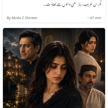
مگر ان غریب ریڑھی والوں سے بھاؤ ت...
By Abida Z Shireen
~ 67 min