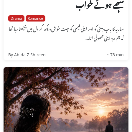
سہمے ہوئے خواب
Drama
Romance
ساریہ کا باپ بیٹی کو اور اپنی فیملی کو بہت خوش دیکھ کر دل میں پچھتا رہا تھا
کہ ہم مرد اپنی جھوٹی انا...
By Abida Z Shireen
~ 78 min