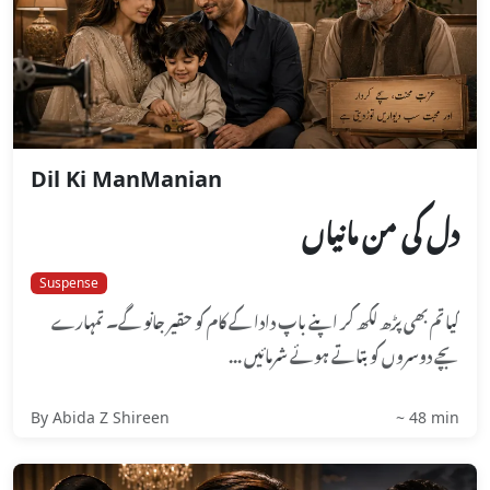
Dil Ki ManManian
دل کی من مانیاں
Suspense
کیا تم بھی پڑھ لکھ کر اپنے باپ دادا کے کام کو حقیر جانو گے۔ تمہارے
بچے دوسروں کو بتاتے ہوئے شرمائیں ...
By Abida Z Shireen
~ 48 min