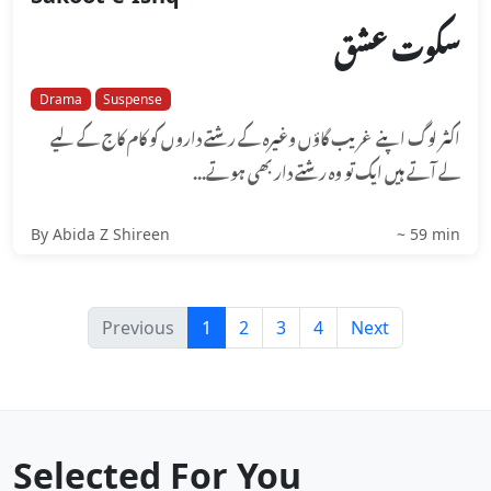
سکوت عشق
Drama
Suspense
اکثر لوگ اپنے غریب گاؤں وغیرہ کے رشتے داروں کو کام کاج کے لیے
لے آتے ہیں ایک تو وہ رشتے دار بھی ہوتے...
By Abida Z Shireen
~ 59 min
Previous
1
2
3
4
Next
Selected For You