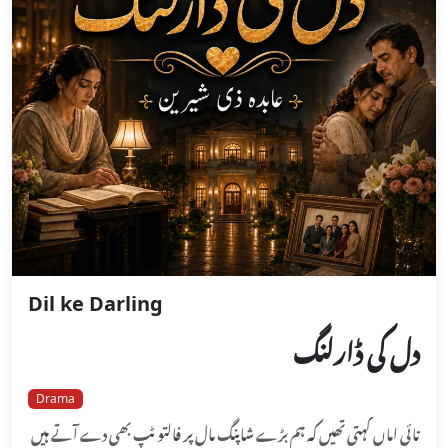
Dil ke Darling
دل کی ڈارلنگ
Drama
تائی اماں کہتی تھیں کہ ہم بڑے شاپنگ مال پر فالتو ٹپ بھی دے آتے ہیں