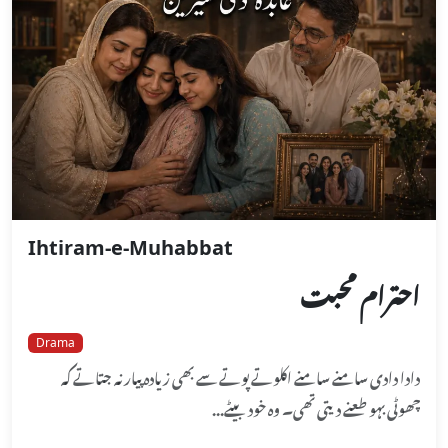
Ihtiram-e-Muhabbat
احترام محبت
Drama
دادا دادی سامنے سامنے اکلوتے پوتے سے بھی زیادہ پیار نہ جتاتے کہ
چھوٹی بہو طعنے دیتی تھی۔ وہ خود بیٹے...