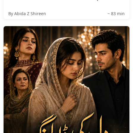
By Abida Z Shireen
~ 83 min