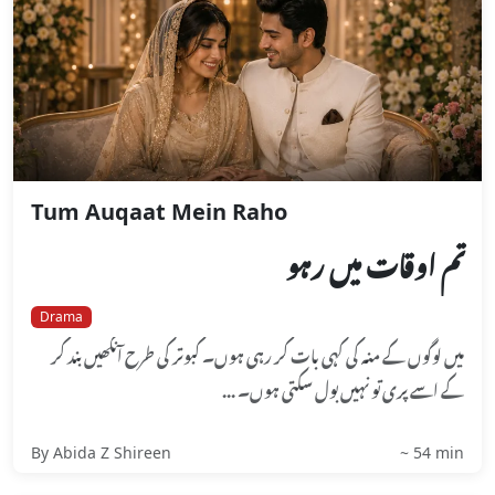
Tum Auqaat Mein Raho
تم اوقات میں رہو
Drama
میں لوگوں کے منہ کی کہی بات کر رہی ہوں۔ کبوتر کی طرح آنکھیں بند کر
کے اسے پری تو نہیں بول سکتی ہوں۔ ...
By Abida Z Shireen
~ 54 min