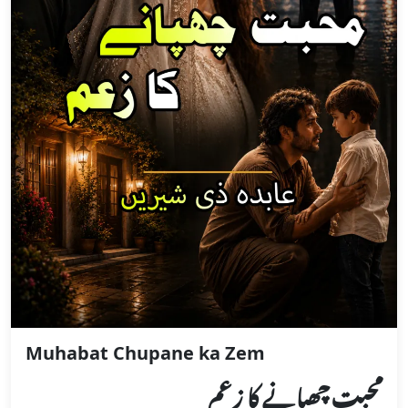
‏Muhabat Chupane ka Zem
محبت چھپانے کا زعم