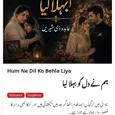
Hum Ne Dil Ko Behla Liya
ہم نے دل کو بہلا لیا
Romance
Suspense
نادانی میں لڑکیاں ایسا قدم اٹھا کر بعد میں پچھتاتی ہیں اور لڑکا بھی برابر کا
قصور وار ہوتا ہے جو اسے...