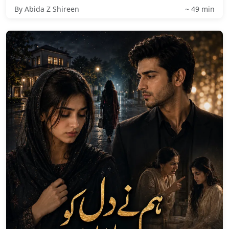
By Abida Z Shireen
~ 49 min