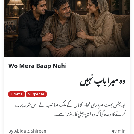
Wo Mera Baap Nahi
وہ میرا باپ نہیں
Drama
Suspense
آپریشن بہت ضروری تھا۔ گاؤں کے ملک صاحب نے اس شرط پر مدد
کرنے کا وعدہ کیا کہ وہ اپنی بیٹی کا رشتہ اسے...
By Abida Z Shireen
~ 49 min