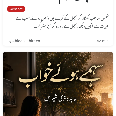
Romance
شمس صاحب کھنکار کر سجل کے کمرے میں داخل ہوئے، سب نے
حیرت سے انہیں دیکھا. سجل نے رو رو کر اپنا حشر کر...
By Abida Z Shireen
~ 42 min