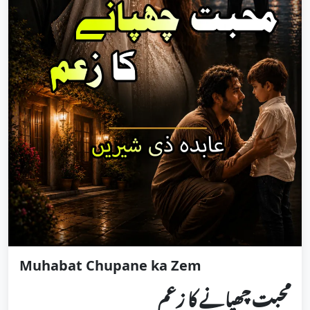
‏Muhabat Chupane ka Zem
محبت چھپانے کا زعم