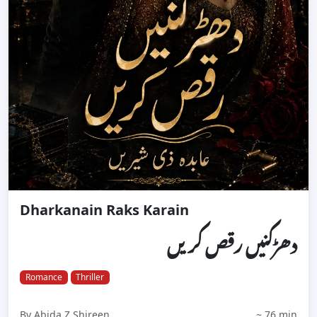
Dharkanain Raks Karain
دھڑکنیں رقص کریں
Romance
Thriller
By Abida Z Shireen
~ 76 min