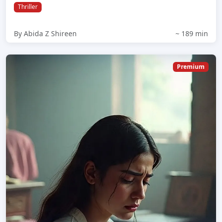
Thriller
By Abida Z Shireen
~ 189 min
Premium