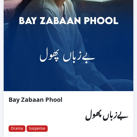
Bay Zabaan Phool
بےزباں پھول
Drama
Suspense