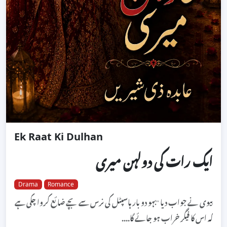
Ek Raat Ki Dulhan
ایک رات کی دولہن میری
Drama
Romance
بیوی نے جواب دیا "بہو دو بار ہاسپٹل کی نرس سے بچے ضائع کروا چکی ہے
کہ اس کا فیگر خراب ہو جائے گا....