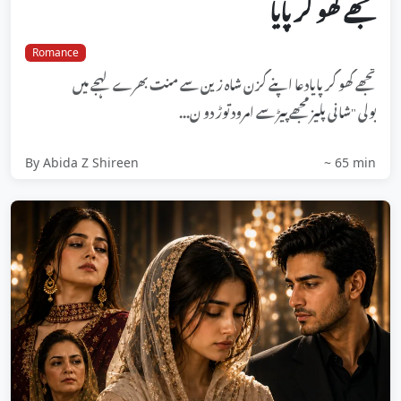
تجھے کھو کر پایا
Romance
تجھے کھو کر پایادعا اپنے کزن شاہ زین سے منت بھرے لہجے میں
بولی "شانی پلیز مجھے پیڑ سے امرود توڑ دو ن...
By Abida Z Shireen
~ 65 min