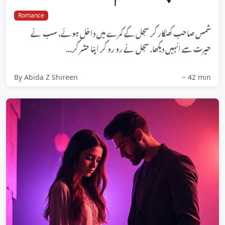
Romance
شمس صاحب کھنکار کر سجل کے کمرے میں داخل ہوئے، سب نے
حیرت سے انہیں دیکھا. سجل نے رو رو کر اپنا حشر کر...
By Abida Z Shireen
~ 42 min