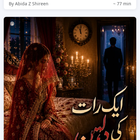
By Abida Z Shireen
~ 77 min