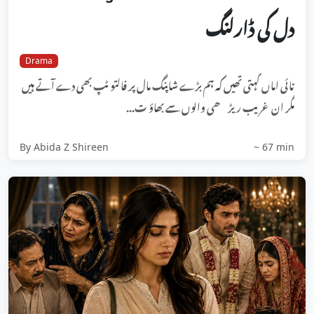
دل کی ڈارلنگ
Drama
تائی اماں کہتی تھیں کہ ہم بڑے شاپنگ مال پر فالتو ٹپ بھی دے آتے ہیں
مگر ان غریب ریڑھی والوں سے بھاؤ ت...
By Abida Z Shireen
~ 67 min