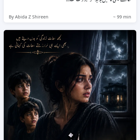
By Abida Z Shireen
~ 99 min