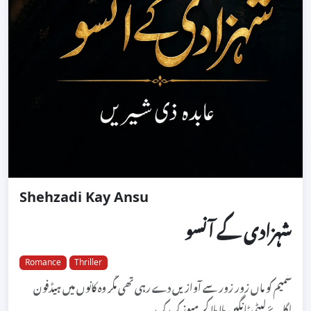
Shehzadi Kay Ansu
شہزادی کے آنسو
Romance
Thriller
شمیم کو ماں زور زور سے آوازیں دے رہی تھی مگر وہ کانوں میں ہیڈفون
لگاۓ لیٹی ٹانگیں ہلا ہلا کر میوزک ک...