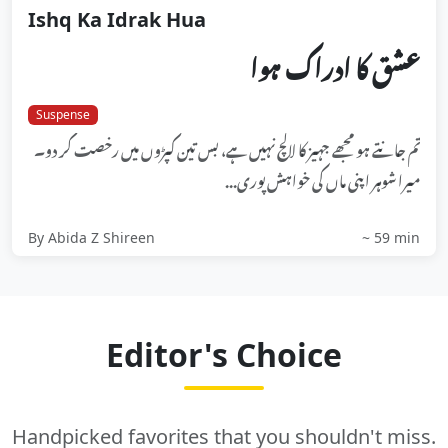
Ishq Ka Idrak Hua
عشق کا ادراک ہوا
Suspense
تم جانتے ہو مجھے جہیز کا لالچ نہیں ہے، بس تین کپڑوں میں رخصت کر دو۔
میرا شوہر اپنی ماں کی خواہش پوری...
By Abida Z Shireen
~ 59 min
Editor's Choice
Handpicked favorites that you shouldn't miss.