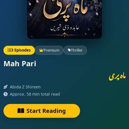
3 Episodes
Premium
Thriller
Mah Pari
ماہ پری
Abida Z Shireen
Approx. 58 min total read
Start Reading