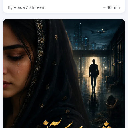
By Abida Z Shireen
~ 40 min