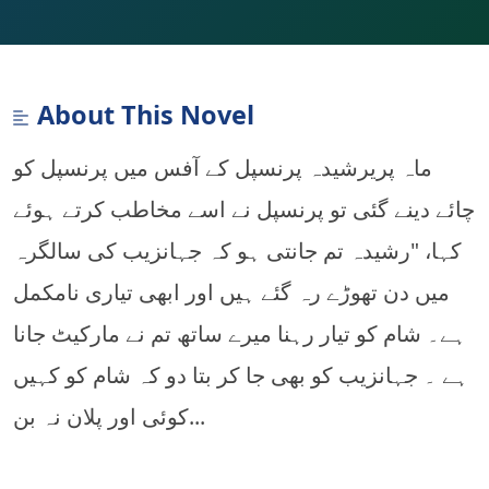
About This Novel
ماہ پریرشیدہ پرنسپل کے آفس میں پرنسپل کو
چائے دینے گئی تو پرنسپل نے اسے مخاطب کرتے ہوئے
کہا، "رشیدہ تم جانتی ہو کہ جہانزیب کی سالگرہ
میں دن تھوڑے رہ گئے ہیں اور ابھی تیاری نامکمل
ہے۔ شام کو تیار رہنا میرے ساتھ تم نے مارکیٹ جانا
ہے ۔ جہانزیب کو بھی جا کر بتا دو کہ شام کو کہیں
کوئی اور پلان نہ بن...