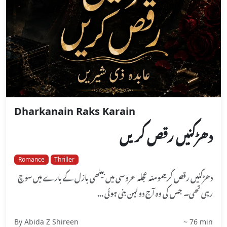
Dharkanain Raks Karain
دھڑکنیں رقص کریں
Romance
Thriller
دھڑکنیں رقص کریںمومنہ عجلہ عروسی میں بیٹھی بازل کے بارے میں سوچ
رہی تھی۔ جس کی وہ آج دولہن بنی ہوئی ...
By Abida Z Shireen
~ 76 min