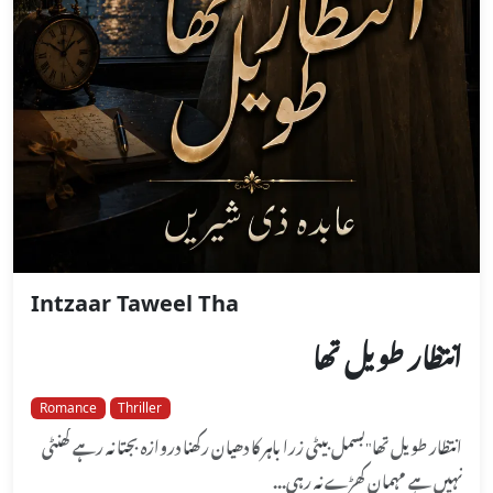
Intzaar Taweel Tha
انتظار طویل تھا
Romance
Thriller
انتظار طویل تھا"بسمل بیٹی زرا باہر کا دھیان رکھنا دروازہ بجتا نہ رہے گھنٹی
نہیں ہے مہمان کھڑے نہ رہی...