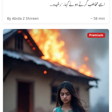
اسے مخاطب کرتے ہوئے کہا، "رشیدہ ...
By Abida Z Shireen
~ 58 min
Premium