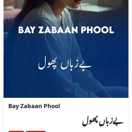
Bay Zabaan Phool
بےزباں پھول