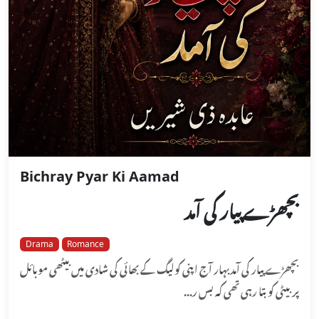
Bichray Pyar Ki Aamad
بچھڑے پیار کی آمد
Drama
Romance
بچھڑے پیار کی آمدبہار آج اپنی کولیگ کے بھائی کی شادی میں بیٹھی موبائل
پر بیٹی کو بتا رہی تھی کہ بس ر...