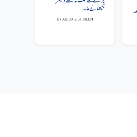
پچھتائےعا...
ھ
BY ABIDA Z SHIREEN