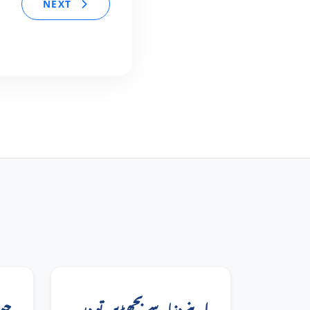
NEXT
اپنے دنیا سے بچھڑیں تو دن
جب