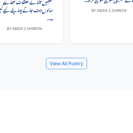
محبتیں جتاتے تعلقات نبھاتے
سالوں بیت جاتے ہیںاپنے لیے کچ
BY ABIDA Z SHIREEN
نہ...
BY ABIDA Z SHIREEN
View All Poetry