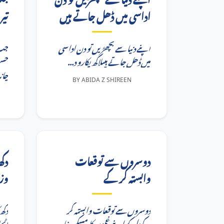
اداسی میں ڈھل جاتے ہیں
تی
اپنے دنیا سے بچھڑیں تو دن اداسی
جب
میں ڈھل جاتے ہیںلاکھ پکارو د...
 🌙
...
BY ABIDA Z SHIREEN
دوسروں سے توقعات
دکھ
وابستہ کر کے
وز
دوسروں سے توقعات وابستہ کر
دکھ
کےدل کو اپنے غموں کا مسکن بنا
...