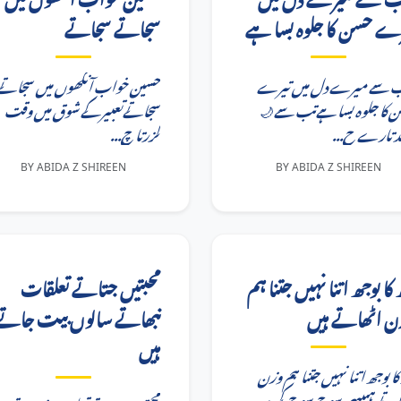
رے حسن کا جلوہ بسا ہے
سجاتے سجاتے
 سے میرے دل میں تیرے
حسین خواب آنکھوں میں سجاتے
حسن کا جلوہ بسا ہےتب سے
سجاتےتعبیر کے شوق میں وقت
چاند تارے ح
گزرتا چ...
BY ABIDA Z SHIREEN
BY ABIDA Z SHIREEN
 کا بوجھ اتنا نہیں جتنا ہم
محبتیں جتاتے تعلقات
ن اٹھاتے ہیں
نبھاتے سالوں بیت جاتے
ہیں
 کا بوجھ اتنا نہیں جتنا ہم وزن
اٹھاتے ہیںیہی سوچ سوچ کر ہ