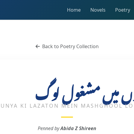
Home
Novels
Poetry
Back to Poetry Collection
ذتوں میں مشغول لوگ
UNYA KI LAZATON MEIN MASHGHOOL L
Penned by
Abida Z Shireen