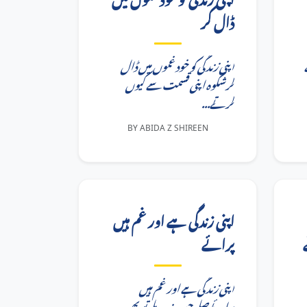
ڈال کر
اپنی زندگی کو خود غموں میں ڈال
کرشکوہ اپنی قسمت سے کیوں
کرتے...
BY ABIDA Z SHIREEN
اپنی زندگی ہے اور غم ہیں
پرائے
اپنی زندگی ہے اور غم ہیں
پرائےصلے جب نہ ملے تو پھر