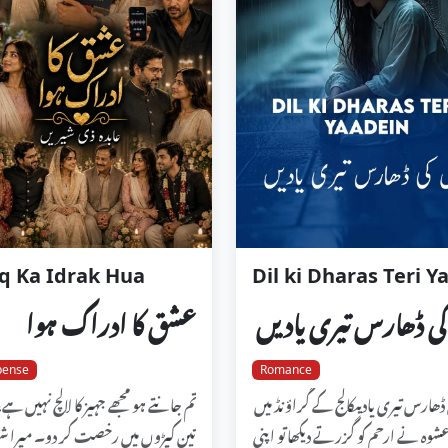
q Ka Idrak Hua
ی ڈھارس تیری یادیں
عشق کا ادراک ہوا
pense
Romance
ڈھارس تیری یادیںکالج کے گراؤنڈ میں
تم جانتے ہو مجھے جہیز کا لالچ نہیں ہے
عشوہ نے ارحم کو گزرتے دیکھا تو اپنی
تین کپڑوں میں رخصت کر دو۔ میرا شو