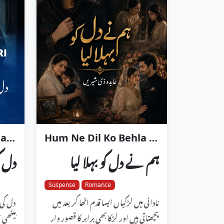
Dil ki Dharas Teri Yaadein
Hum Ne Dil Ko Behla Liya
ہم نے دل کو بہلا لیا
دل ک
Suspense
Romance
نادانی میں لڑکیاں ایسا قدم اٹھا کر بعد میں
دل کی 
پچھتاتی ہیں اور لڑکا بھی برابر کا قصور وار
بیٹھی 