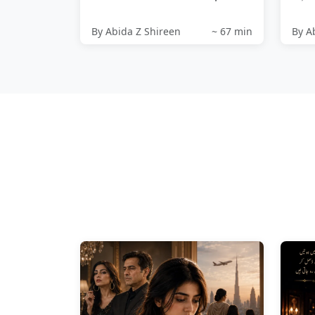
غریب ریڑھی والوں سے بھاؤ ت...
By Abida Z Shireen
~ 67 min
By A