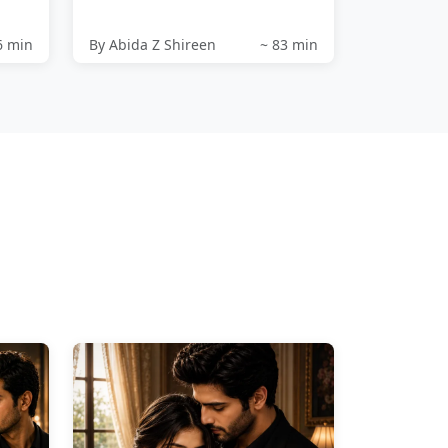
ہوتا ہے جو اسے...
فری...
6 min
By Abida Z Shireen
~ 83 min