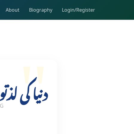
About
Biography
Login/Register
دنیا کی ل
OG