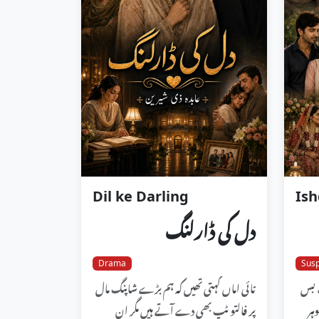
Dil ke Darling
Ish
دل کی ڈارلنگ
Drama
Sus
، بس
تائی اماں کہتی تھیں کہ ہم بڑے شاپنگ مال
ہر
پر فالتو ٹپ بھی دے آتے ہیں مگر ان