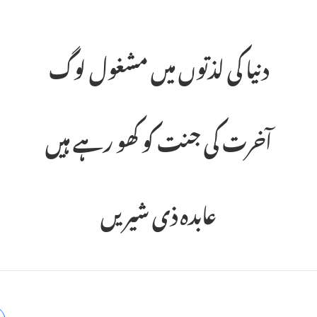
دنیا کی لذتوں میں مشغول لوگ
آخرت کی جنت کو کھو رہے ہیں
عابدہ ذی شیریں