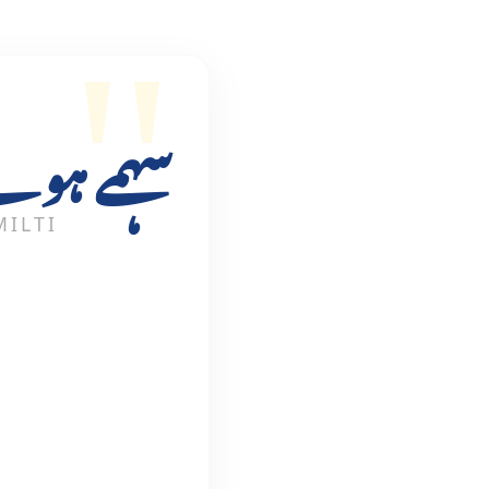
سہمے ہوئے 
ILTI