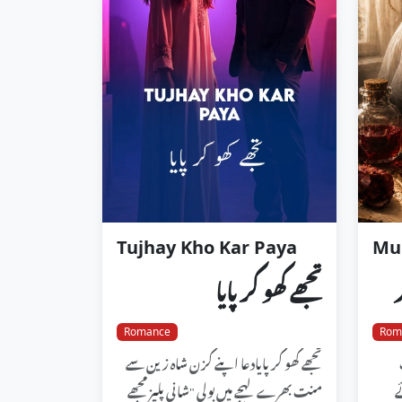
Tujhay Kho Kar Paya
تجھے کھو کر پایا
Romance
Rom
تجھے کھو کر پایادعا اپنے کزن شاہ زین سے
ے
منت بھرے لہجے میں بولی "شانی پلیز مجھے