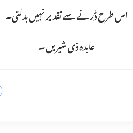
اس طرح ڈرنے سے تقدیر نہیں بدلتی۔
عابدہ ذی شیریں ۔