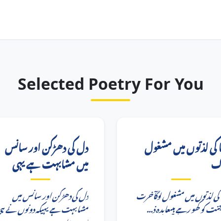
Selected Poetry For You
ا کی لذتوں میں مشغول
دل کی دھڑکن اور سانس
گ
میں مشابہت ہے یہی
ا کی لذتوں میں مشغول لوگآخرت
دل کی دھڑکن اور سانس میں
کی جنت کو کھو رہے ہیںعابدہ ذ
مشابہت ہے یہیکہ دونوں نے ہ