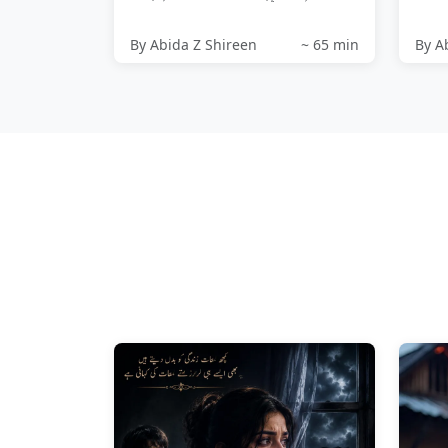
پیڑ سے امرود توڑ دو ن...
By Abida Z Shireen
~ 65 min
By A