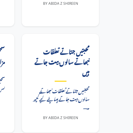
BY ABIDA Z SHIREEN
محبتیں جتاتے تعلقات
سمج
نبھاتے سالوں بیت جاتے
مزا
ہیں
سمج
...
محبتیں جتاتے تعلقات نبھاتے
سالوں بیت جاتے ہیںاپنے لیے کچھ
نہ...
BY ABIDA Z SHIREEN