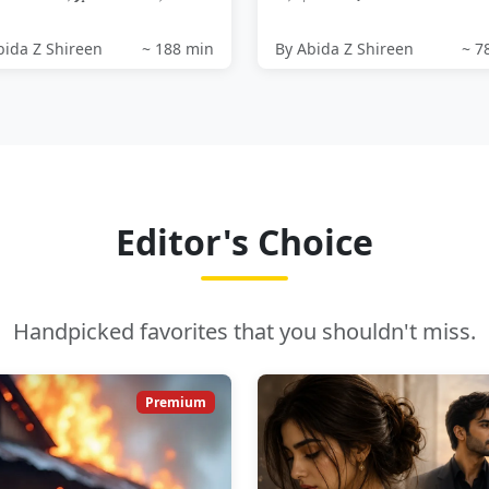
 جھوٹی انا
ہوئے تھے اور اسے انجکشن لگا رہے
تھے...
bida Z Shireen
~ 188 min
By Abida Z Shireen
~ 7
Editor's Choice
Handpicked favorites that you shouldn't miss.
Premium