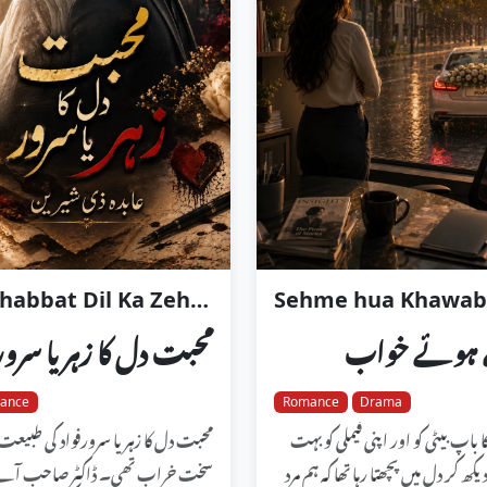
Muhabbat Dil Ka Zehr Ya Suroor
Sehme hua Khawab
ے ہوئے خواب
محبت دل کا زہر یا سرور
ance
Romance
Drama
ا باپ بیٹی کو اور اپنی فیملی کو بہت
محبت دل کا زہر یا سرورفواد کی طبیعت
ھ کر دل میں پچھتا رہا تھا کہ ہم مرد
سخت خراب تھی۔ ڈاکٹر صاحب آئ