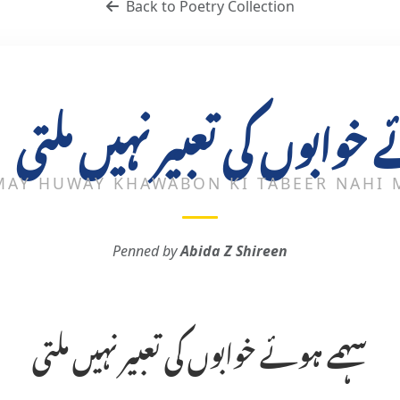
Back to Poetry Collection
خوابوں کی تعبیر نہیں ملتی
MAY HUWAY KHAWABON KI TABEER NAHI M
Penned by
Abida Z Shireen
سہمے ہوئے خوابوں کی تعبیر نہیں ملتی