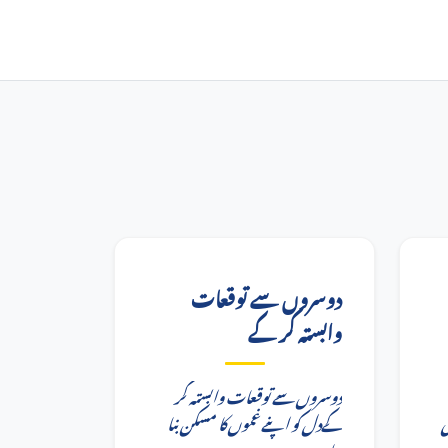
دوسروں سے توقعات
وابستہ کر کے
دوسروں سے توقعات وابستہ کر
ی
کےدل کو اپنے غموں کا مسکن بنا