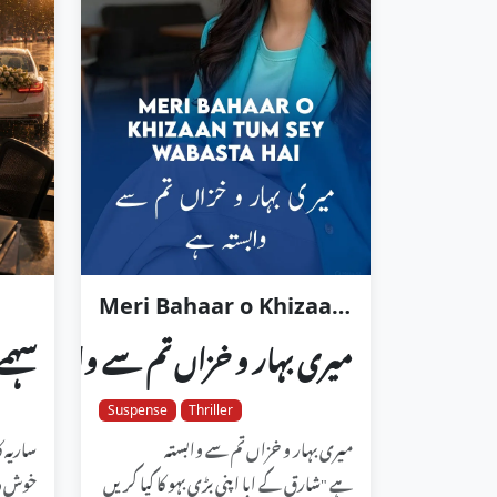
Meri Bahaar o Khizaan Tum Sey Wabasta Hai
میری بہار و خزاں تم سے وابستہ ہے
سہم
Suspense
Thriller
میری بہار و خزاں تم سے وابستہ
ساریہ ک
ہے "شارق کے ابا اپنی بڑی بہو کا کیا کریں
خوش دیک