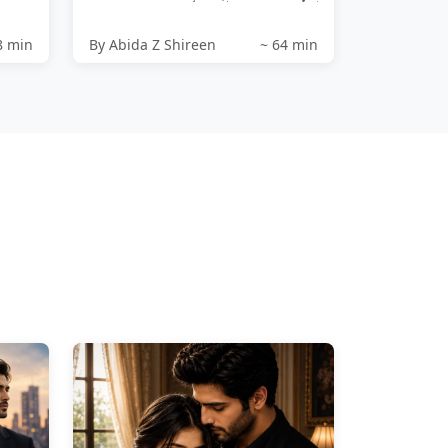
کیسی فضول بات کی ضد کر رہی ہے...
اپنی...
8 min
By Abida Z Shireen
~ 64 min