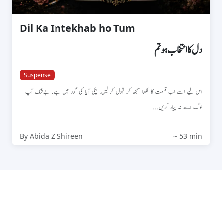
Dil Ka Intekhab ho Tum
دل کا انتخاب ہو تم
Suspense
اس لیے اسے اب قسمت کا لکھا سمجھ کر قبول کر لیں. بچی آیا کی گود میں پلے. بےشک آپ
لوگ اسے نہ پیار کریں...
By Abida Z Shireen
~ 53 min