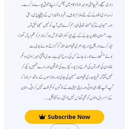
داری سمجھے، تم چاہتی ہو میرا لاڈلا کام میں پھنس کر اپنے شوق پورے نہ کرے۔
زمہ داری اٹھانے کے لئے ملازم جو ہیں۔ تم ہر وقت اس کے پیچھے پڑی رہتی
ہو۔"بیوی نے کہا "اللہ تعالیٰ ہی رحم کرے میں آپ کو نہیں سمجھا سکتی توبہ
ہے۔"منان شکار پر جانے کے لیے تیار کھڑا تھا، خوش ہو کر ملازم کو حکم دیا کہ گھوڑا
تیار کرے اور چل پڑا۔چودھری شجاعت حقہ گڑگڑاتے ہوئے بیوی سے
بولے"تمھارے اندر نہ جانے کس کی روح بسی ہے۔ جدی پشتی امیر زادی ہو مگر
خاندان کی عورتوں کی طرح نہ زیور، کپڑے کی شوقین ہو۔ ارے تمہیں دیکھ کر
نہیں لگتا کہ تم چوہدری شجاعت حسین کی بیوی ہو۔ ملازموں کے ساتھ سر جوڑ کر
گپ شپ لگا رہی ہوتی ہو۔ اپنی حیثیت کے لوگوں کو تم لفٹ نہیں کراتی۔ منان
کے سسرال والوں کو بھی گھاس نہیں ڈالتی۔ وہ کتنا گل...
Subscribe Now