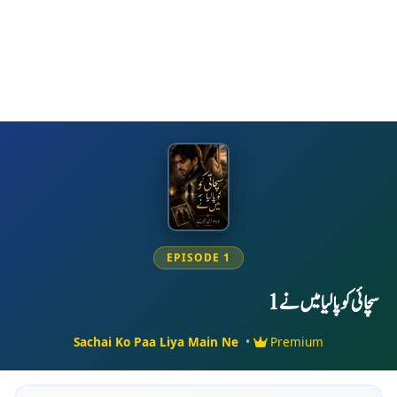
EPISODE 1
سچائی کو پا لیا میں نے 1
Sachai Ko Paa Liya Main Ne
•
Premium