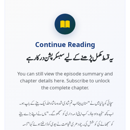
Continue Reading
یہ قسط مکمل پڑھنے کے لیے سبسکرپشن درکار ہے
You can still view the episode summary and
chapter details here. Subscribe to unlock
the complete chapter.
سچائی کو پا لیا میں نے "منان بیٹا اب تم شادی شدہ، ماشاء اللہ ایک بیٹے کے باپ ہو۔
اب کچھ سنجیدہ ہو جاؤ۔ کب اپنی ذمہ داری کو سمجھو گے۔"ماں نے اپنے بڑے بیٹے
کو سمجھانے کی کوشش کی۔چودھری شجاعت نے بیوی کو ڈانٹتے ہوئے کہا "ذمہ