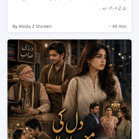
اپنی بیٹی کا رشتہ اسے...
By Abida Z Shireen
~ 49 min