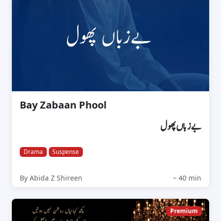
Bay Zabaan Phool
بےزباں پھول
Drama
Suspense
By Abida Z Shireen
~ 40 min
Premium