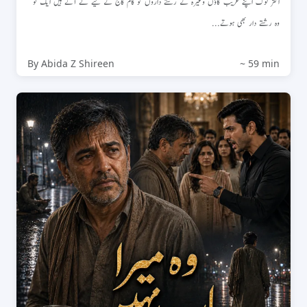
اکثر لوگ اپنے غریب گاؤں وغیرہ کے رشتے داروں کو کام کاج کے لیے لے آتے ہیں ایک تو
وہ رشتے دار بھی ہوتے...
By Abida Z Shireen
~ 59 min