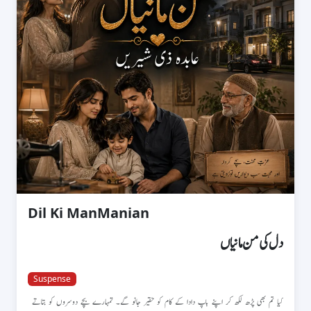
Dil Ki ManManian
دل کی من مانیاں
Suspense
کیا تم بھی پڑھ لکھ کر اپنے باپ دادا کے کام کو حقیر جانو گے۔ تمہارے بچے دوسروں کو بتاتے