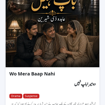
Wo Mera Baap Nahi
وہ میرا باپ نہیں
Drama
Suspense
آپریشن بہت ضروری تھا۔ گاؤں کے ملک صاحب نے اس شرط پر مدد کرنے کا وعدہ کیا کہ وہ