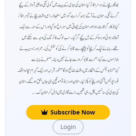
بھاگا۔ چچا نے دوسرا فائر کیا، منان کی بیوی کے پیٹ میں گولی لگی وہ بغیر آواز کے نیچے
گرنے لگی۔ منان نے آگے بڑھ کر اسے گود میں سنبھالا۔ اسی وقت چچا نے تیسرا فائر
کیا جو کارگر ثابت ہوا اور منان کی چھاتی میں سوراخ ہو گیا اور اس کے منہ سے ایک
آہ بلند ہوئی اور وہ کمر کے بل نیچے گر گیا۔سب لوگ فائرنگ کی وجہ سے سکتے میں
تھے۔ بابا نے لپک کر چچا کو پیچھے سے قابو کرنے کی کوشش کی۔ عمر اور زوہیب نے
ملازموں سے کہا، "اسے قابو کرو اسے جانے نہیں دینا۔"عمر نے بابا سے
کہا "ایمبولینس کے انتظار میں وقت ضائع ہو گا" شور شرابہ اور ایک گہرام مچا ہوا تھا۔
فورا پولیس آ گئی اور چچا کو پکڑ لیا۔ منان اور دینو تو موقع پر ہی جاں بحق ہو گئے۔ منان
کی بیوی کی سانسیں چل رہی تھیں۔ اسے گاڑی میں ڈال کر منان ک...
Subscribe Now
Login