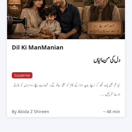
Dil Ki ManManian
دل کی من مانیاں
Suspense
کیا تم بھی پڑھ لکھ کر اپنے باپ دادا کے کام کو حقیر جانو گے۔ تمہارے بچے دوسروں کو بتاتے
ہوئے شرمائیں ...
By Abida Z Shireen
~ 48 min