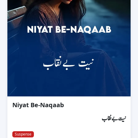
Niyat Be-Naqaab
نیت بےنقاب
Suspense