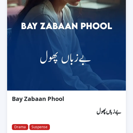
Bay Zabaan Phool
بےزباں پھول
Drama
Suspense