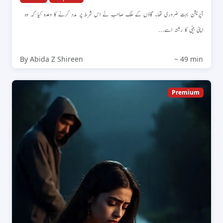
آپریشن بہت ضروری تھا۔ گاؤں کے ملک صاحب نے اس شرط پر مدد کرنے کا وعدہ کیا کہ وہ
اپنی بیٹی کا رشتہ اسے...
By Abida Z Shireen
~ 49 min
Premium