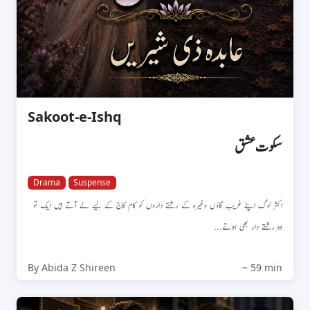
Sakoot-e-Ishq
سکوت عشق
Drama
Suspense
اکثر لوگ اپنے غریب گاؤں وغیرہ کے رشتے داروں کو کام کاج کے لیے لے آتے ہیں ایک تو
وہ رشتے دار بھی ہوتے...
By Abida Z Shireen
~ 59 min