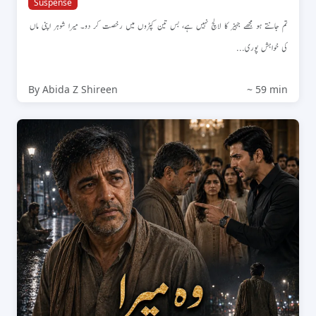
Suspense
تم جانتے ہو مجھے جہیز کا لالچ نہیں ہے، بس تین کپڑوں میں رخصت کر دو۔ میرا شوہر اپنی ماں
کی خواہش پوری...
By Abida Z Shireen
~ 59 min