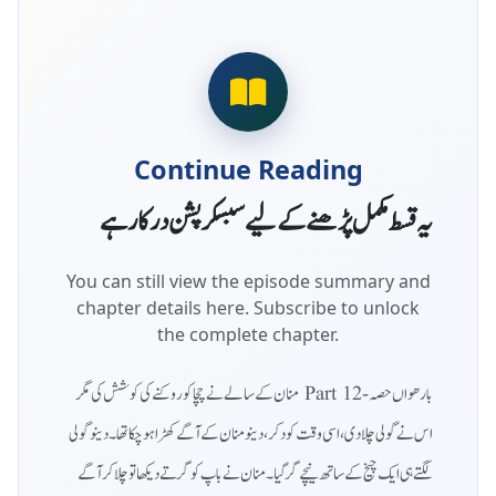
Continue Reading
یہ قسط مکمل پڑھنے کے لیے سبسکرپشن درکار ہے
You can still view the episode summary and
chapter details here. Subscribe to unlock
the complete chapter.
بارھواں حصہ - Part 12 منان کے سالے نے چچا کو روکنے کی کوشش کی مگر
اس نے گولی چلا دی، اسی وقت کود کر، دینو منان کے آگے کھڑا ہو چکا تھا۔ دینو گولی
لگتے ہی ایک چیخ کے ساتھ نیچے گر گیا۔ منان نے باپ کو گرتے دیکھا تو چلا کر آگے