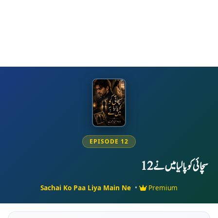
EPISODE 12
سچائی کو پا لیا میں نے 12
Sachai Ko Paa Liya Main Ne
•
Premium