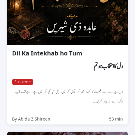
Dil Ka Intekhab ho Tum
دل کا انتخاب ہو تم
Suspense
اس لیے اسے اب قسمت کا لکھا سمجھ کر قبول کر لیں. بچی آیا کی گود میں پلے. بےشک آپ
لوگ اسے نہ پیار کریں...
By Abida Z Shireen
~ 53 min