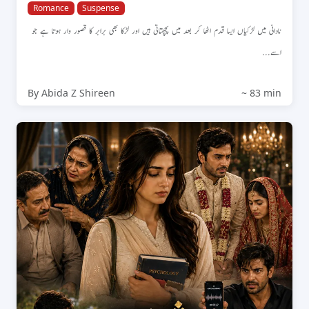
Romance
Suspense
نادانی میں لڑکیاں ایسا قدم اٹھا کر بعد میں پچھتاتی ہیں اور لڑکا بھی برابر کا قصور وار ہوتا ہے جو
اسے...
By Abida Z Shireen
~ 83 min