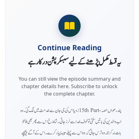
Continue Reading
یہ قسط مکمل پڑھنے کے لیے سبسکرپشن درکار ہے
You can still view the episode summary and
chapter details here. Subscribe to unlock
the complete chapter.
پندرھواں حصہ - 15th Partزویا اس کی جی جان سے خدمت میں لگ گئ۔ وہ
اب والدین کی باتیں سنتی تو خوف خدا سے لرز جاتی۔ شاہ رُخ اس سے پھر بھی فالتو
بات نہ کرتا۔ وہ ترس جاتی کہ وہ اس سے پہلے جیسا پیار کرے۔ اس کے آگے پیچھے