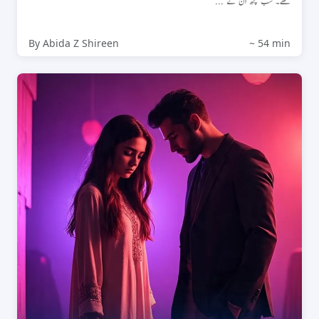
تھے۔ سب کچھ ان کے ...
By Abida Z Shireen
~ 54 min