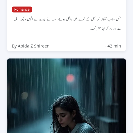
Romance
شمس صاحب کھنکار کر سجل کے کمرے میں داخل ہوئے، سب نے حیرت سے انہیں دیکھا. سجل
نے رو رو کر اپنا حشر کر...
By Abida Z Shireen
~ 42 min