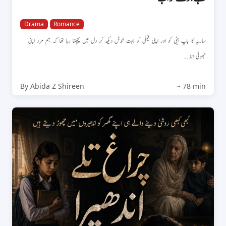
Drama
Romance
ساریہ کا باپ بیٹی کو اور اپنی فیملی کو بہت خوش دیکھ کر دل میں پچھتا رہا تھا کہ ہم مرد اپنی
جھوٹی انا...
By Abida Z Shireen
~ 78 min