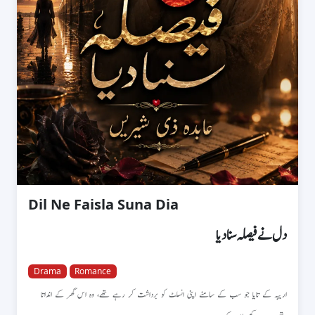
Dil Ne Faisla Suna Dia
دل نے فیصلہ سنا دیا
Drama
Romance
اریبہ کے تایا جو سب کے سامنے اپنی انسلٹ کو برداشت کر رہے تھے، وہ اس گھر کے انداتا