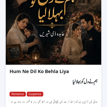
Hum Ne Dil Ko Behla Liya
ہم نے دل کو بہلا لیا
Romance
Suspense
نادانی میں لڑکیاں ایسا قدم اٹھا کر بعد میں پچھتاتی ہیں اور لڑکا بھی برابر کا قصور وار ہوتا ہے جو