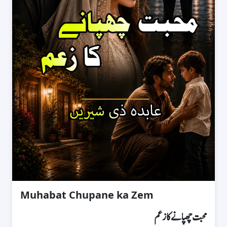
‏Muhabat Chupane ka Zem
محبت چھپانے کا زعم