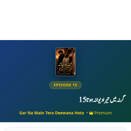
EPISODE 15
گر نہ میں تیرا دیوانہ ہوتا 15
Gar Na Main Tera Deewana Hota
•
Premium