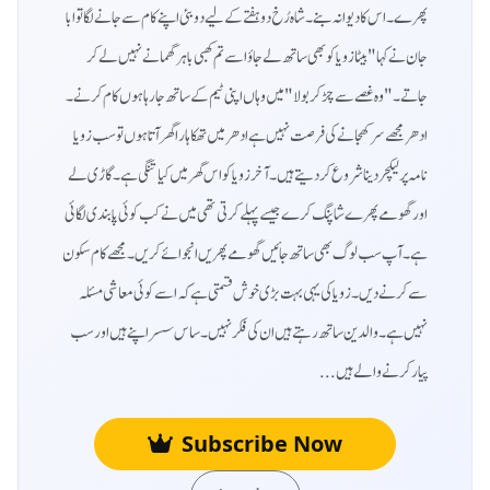
پھرے۔ اس کا دیوانہ بنے۔شاہ رُخ دو ہفتے کے لیے دوبئی اپنے کام سے جانے لگا تو ابا
جان نے کہا"بیٹا زویا کو بھی ساتھ لے جاؤ اسے تم کھبی باہر گھمانے نہیں لے کر
جاتے۔"وہ غصے سے چڑ کر بولا"میں وہاں اپنی ٹیم کے ساتھ جا رہا ہوں کام کرنے۔
ادھر مجھے سر کھجانے کی فرصت نہیں ہے ادھر میں تھکا ہارا گھر آتا ہوں تو سب زویا
نامہ پر لیکچر دینا شروع کر دیتے ہیں۔ آخر زویا کو اس گھر میں کیا تنگی ہے۔ گاڑی لے
اور گھومے پھرے شاپنگ کرے جیسے پہلے کرتی تھی میں نے کب کوئی پابندی لگائی
ہے۔ آپ سب لوگ بھی ساتھ جائیں گھومے پھریں انجوائے کریں۔ مجھے کام سکون
سے کرنے دیں۔ زویا کی یہی بہت بڑی خوش قسمتی ہے کہ اسے کوئی معاشی مسئلہ
نہیں ہے۔ والدین ساتھ رہتے ہیں ان کی فکر نہیں۔ ساس سسر اپنے ہیں اور سب
پیار کرنے والے ہیں...
Subscribe Now