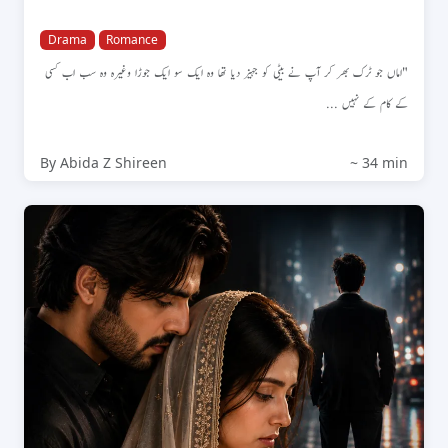
Drama
Romance
"اماں جو ٹرک بھر کر آپ نے بیٹی کو جہیز دیا تھا وہ ایک سو ایک جوڑا وغیرہ وہ سب اب کسی
کے کام کے نہیں ...
By Abida Z Shireen
~ 34 min