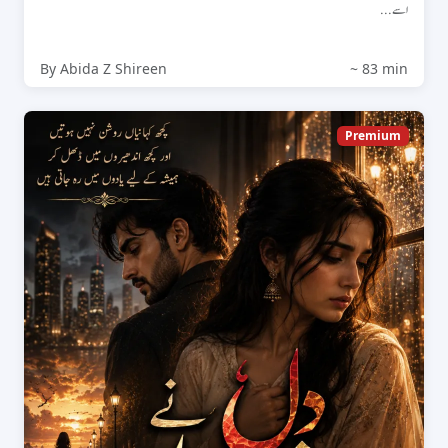
اسے...
By Abida Z Shireen
~ 83 min
Premium