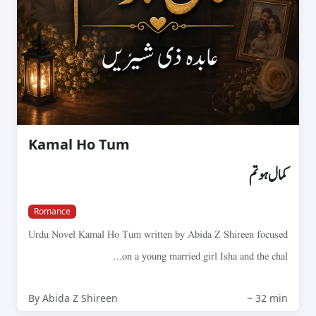
Kamal Ho Tum
کمال ہو تم
Romance
Urdu Novel Kamal Ho Tum written by Abida Z Shireen focused
on a young married girl Isha and the chal...
By Abida Z Shireen
~ 32 min