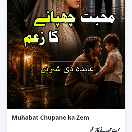
‏Muhabat Chupane ka Zem
محبت چھپانے کا زعم