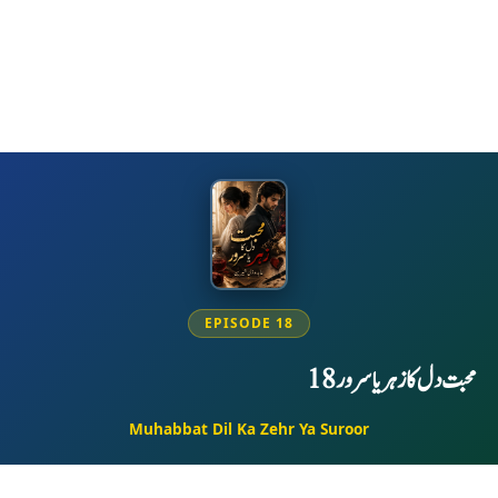
EPISODE 18
محبت دل کا زہر یا سرور 18
Muhabbat Dil Ka Zehr Ya Suroor