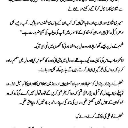
سے شادی کارڈ نکال کر آگے رکھتے ہوئے بولے 
ادھر اکیلی رہتی ہیں اور ان کو شادی کے کاموں میں آپ کی ہیلپ کی بھی ضرورت ہے۔"
شبنم کے دل پر جیسے گھونسا پڑا ہو، وہ دل برداشتہ ہوئی آنکھوں میں نمی سی آئی۔ 
کر لیا کہ وہ اس کی خبرگیری ہمیشہ کرتے رہیں گے چاہے کچھ بھی ہو جائے۔
خود کو ان کے قابل نہیں سمجھتی تھی اور ان کی زندگی اپنے ساتھ برباد نہیں کرنا چاہتی تھی۔
شبنم نے خوشی کی ایکٹنگ کرتے ہوئے کہا 