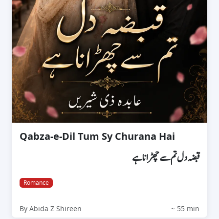
Qabza-e-Dil Tum Sy Churana Hai
قبضہ دل تم سے چھڑانا ہے
Romance
By Abida Z Shireen
~ 55 min