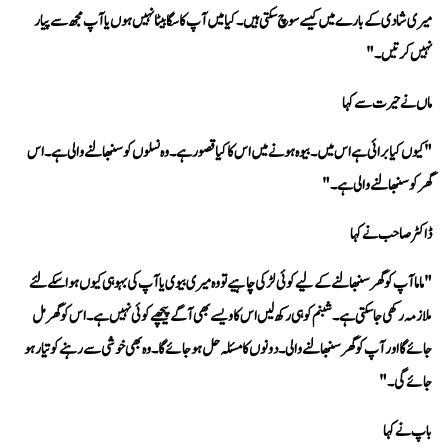
نہیں کرتیں۔"
ماں نے حیرت سے کہا 
گھر کو سنبھالنے والی ہے۔"
ڈاکٹر صاحب نے کہا 
جائے گی۔"
باپ نے کہا 