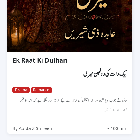
Ek Raat Ki Dulhan
ایک رات کی دولہن میری
Drama
Romance
بیوی نے جواب دیا "بہو دو بار ہاسپٹل کی نرس سے بچے ضائع کروا چکی ہے کہ اس کا فیگر
خراب ہو جائے گا....
By Abida Z Shireen
~ 100 min