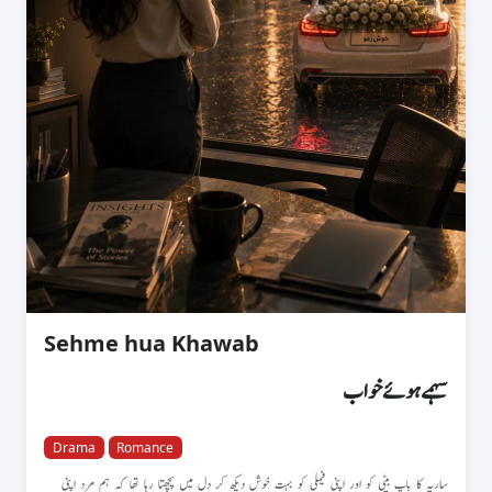
Sehme hua Khawab
سہمے ہوئے خواب
Drama
Romance
ساریہ کا باپ بیٹی کو اور اپنی فیملی کو بہت خوش دیکھ کر دل میں پچھتا رہا تھا کہ ہم مرد اپنی