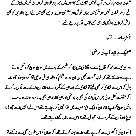
تلاش کرنا ہے وہ ایسی ہی کسی محلے ٹائپ جگہ پر رہتے تھے۔"
ڈاکٹر صاحب نے کہا 
"ٹھیک ہے جیسے آپ کی مرضی" 
ہی پڑا وہ تو ان کے گھر والے رحم دل تھے جو اس سے ناطہ رکھنے دیتے تھے۔