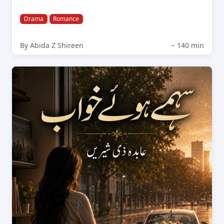
Drama
Romance
By Abida Z Shireen
~ 140 min