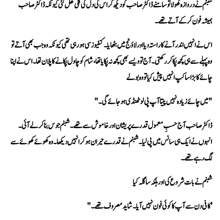
ہمیشہ فون کر کے آتے تھے۔
چائے کا بڑا سا کپ انہیں پیش کیا تو وہ بولے 
"میں چائے زیادہ نہیں پیتا آپ پی لو ٹھنڈی ہو جائے گی۔"
لگ رہے تھے۔
شبنم نے بات شروع کی اور ہلکہ سا گلہ کیا 
'کافی دن سے آپ کا کوئی فون نہیں آیا۔ شاید مصروف تھے۔"