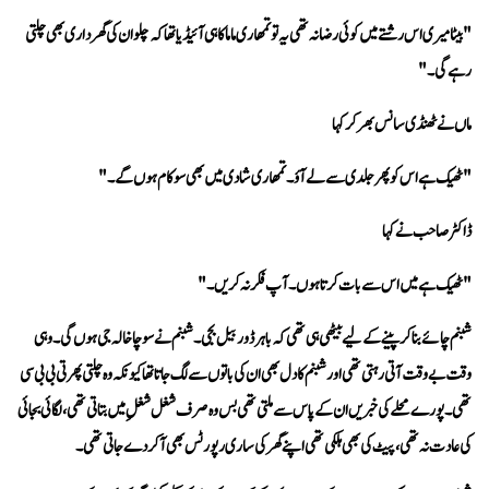
رہے گی۔"
ماں نے ٹھنڈی سانس بھر کر کہا 
"ٹھیک ہے اس کو پھر جلدی سے لے آؤ۔ تمھاری شادی میں بھی سو کام ہوں گے۔"
ڈاکٹر صاحب نے کہا 
"ٹھیک ہے میں اس سے بات کرتا ہوں۔ آپ فکر نہ کریں۔"
کی عادت نہ تھی، پیٹ کی بھی ہلکی تھی اپنے گھر کی ساری رپورٹس بھی آ کر دے جاتی تھی۔