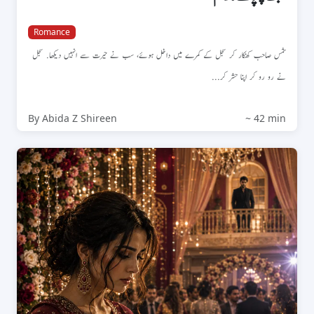
Romance
شمس صاحب کھنکار کر سجل کے کمرے میں داخل ہوئے، سب نے حیرت سے انہیں دیکھا. سجل
نے رو رو کر اپنا حشر کر...
By Abida Z Shireen
~ 42 min