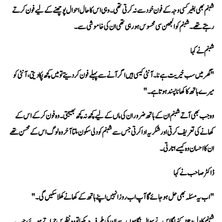
رہتے تھے۔ شبنم کو الجھن سی محسوس ہو رہی تھی ان کی خاموشی سے۔
شبنم نے کہا 
میرے ہاتھ کا کھانا پسند ہوتا ہے۔"
ان کا احسان وہ کیسے اتارتی۔
ڈاکٹر صاحب نے کہا 
"اب یہ مسئلہ بھی حل ہو جائے گا آپ اب روز انہیں اپنے ہاتھ کے کھانے کھلا سکیں گی۔"