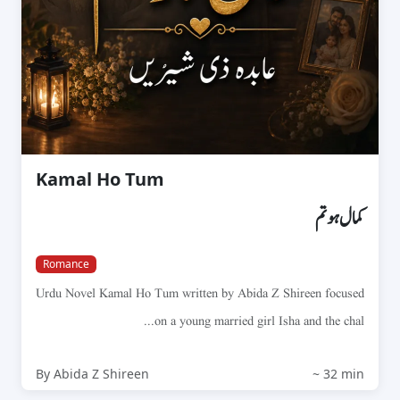
Kamal Ho Tum
کمال ہو تم
Romance
Urdu Novel Kamal Ho Tum written by Abida Z Shireen focused
on a young married girl Isha and the chal...
By Abida Z Shireen
~ 32 min