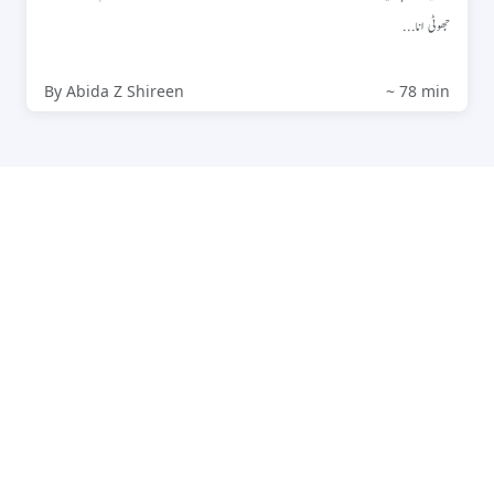
جھوٹی انا...
By Abida Z Shireen
~ 78 min