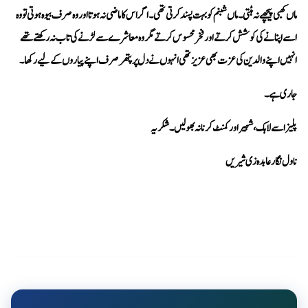
انہیں اپنے والدین کی عزت بھی عزیز تھی انہوں نے دل پر پتھر صرف اپنے پیاروں کے لیے رکھا۔
جاری ہے۔
پلیز اسے لاہک، شہیر اور کمنٹ کرنا نہ بھولیں۔ شکریہ
ناول نگار عابدہ زی شیریں