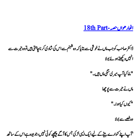
اٹھارھواں حصہ - 18th Part
انہیں دیکھتے ہوئے بولا 
"ماما کیا آپ میری سگی ماں ہیں۔"
ماں نے حیرت سے پوچھا 
"کیوں کیا ہوا۔"
وہ غصے سے بولا 