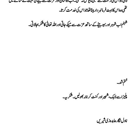
تھی وہ اس کا بہت فرمانبردار بیٹا تھا جو اس کی خدمت کرتا۔
شبنم اب شوہر اور بہو بیٹے کے ساتھ عزت سے میکے جاتی اور اللہ تعالیٰ کا شکر بجا لاتی۔
ختم شد۔
پلیز اسے لاہک، شہیر اور کمنٹ کرنا نہ بھولیں۔ شکریہ۔
ناول نگار عابدہ زی شیریں