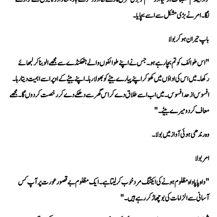
لگا۔ امر نے بڑی مشکل سے اسے بچایا۔
باپ حیران ہو کر بولا 
معاف کر دو میرے بیٹے۔" 
وہ رندھی ہوئی آواز میں بولا۔
امر بولا 
آسانی سے الزامات کی بوچھاڑ کر رہے ہیں۔"