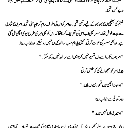
وبے کس تھی۔
ہے۔ وہ بھی سسر کی عزت کرتی۔ کہتی پاپا ہم سب ساتھ کیوں نہیں رہ سکتے۔ وہ جواب دیتا۔ 
"امر جب تک اسے ماں تسلیم نہیں کرتا میں اسے ساتھ نہیں رکھ سکتا۔"
بیوی امر کو سمجھانے کی کوشش کرتی
"وہ بہت اچھی ہیں تمھاری ماں ہیں۔"
وہ رکھائی سے جواب دیتا 
"وہ میری ماں نہیں ہیں۔"