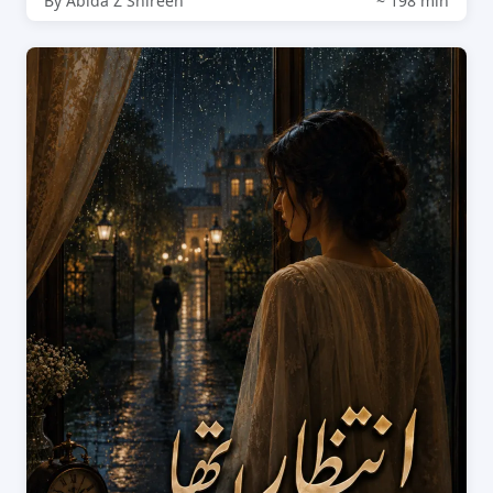
By Abida Z Shireen
~ 198 min