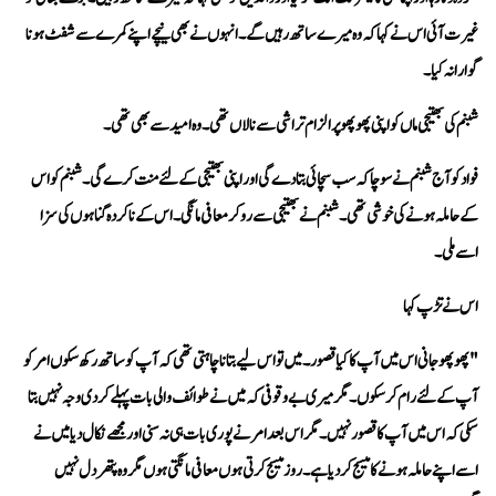
گوارا نہ کیا۔
شبنم کی بھتیجی ماں کو اپنی پھوپھو پر الزام تراشی سے نالاں تھی۔ وہ امید سے بھی تھی۔
اسے ملی۔
اس نے تڑپ کہا 