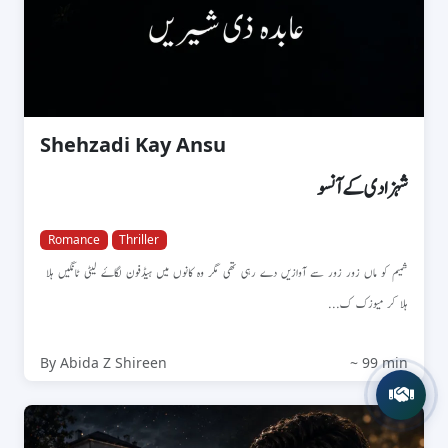
Shehzadi Kay Ansu
شہزادی کے آنسو
Romance
Thriller
شمیم کو ماں زور زور سے آوازیں دے رہی تھی مگر وہ کانوں میں ہیڈفون لگاۓ لیٹی ٹانگیں ہلا
ہلا کر میوزک ک...
By Abida Z Shireen
~ 99 min