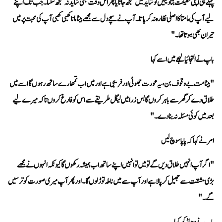
حیران بھی ہوتا تھا۔"
باپ نے التجائیا لہجے میں اسے کہا 
بعد میں کوئی مسئلہ نہ بنا دے۔"
امر نے کہا کہ پاپا سوچ لیں 
گے۔"