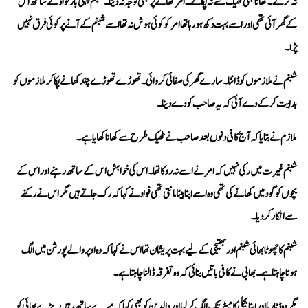
پڑا۔
ہدایت کر کے دے آئی کہ یہ صاحب کو دے دینا۔
ملازم نے بتایا کہ آج کافی دنوں بعد صاحب نے ٹھیک طرح سے کھانا کھایا ہے۔
سے انکار کر دیا۔
ہونا چاہتا ہے۔ بھابی نے کافی باتیں بنائی کہ وہ تفرقہ ڈالنا چاہتا ہے۔