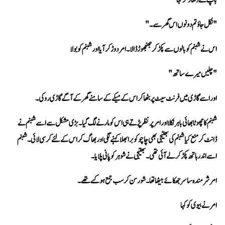
باپ نے دھاڑ کر کہا 
"نکل جاؤ تم دونوں اس گھر سے۔"
اس نے شبنم کو بالوں سے پکڑ کر جھنجھوڑ ڈالا۔ امر دوڑ کر آیا اور شبنم کو بولا 
"چلیں میرے ساتھ" 
اور اسے گاڑی میں فرنٹ سیٹ پر بٹھا کر اس کے میکے کے سامنے گھر کے آگے گاڑی روکی۔
اسے اندر ہاتھ پکڑ کر لے آئی تھی۔ بھتیجی نے شوہر کو پانی پلایا۔
امر شرمندہ سا سر جھکائے بیٹھا تھا۔ شور سن کر سب جمع ہو گئے تھے۔
امر نے بیوی کو کہا 