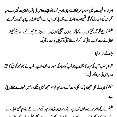
مگر اس کی بات دل کو لگی تھی اور وہ جلدی سے چل پڑا کہ باپ اسے ابھی طلاق دینے پر مجبور نہ کرے۔
بھابی نے اسے خوب سنائی کہ اگر تم نہ ملنے آتی تو آج یہ نوبت نہ آتی۔
بیٹی نے ماں کو کہا 
نہ دیا اس کی سزا مجھے ملی۔"
ہے۔