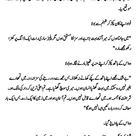
موقع دیا۔
فواد اپنے کان پکڑ کر شبنم سے بولا 
رکھو مجھے مارو" 
وہ اس کے ہاتھ پکڑ کر اپنے منہ پر تھپڑ مارنے لگا۔ وہ بولا 
معاف کر دو دوبارہ کھبی ایسا نہیں ہو گا" 
وہ اس کے پاوں پڑ گیا۔