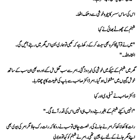
اس کی ساس سسر کا چہرہ خوشی سے دھمک اٹھا۔
شبنم کے چھوٹے بھائی نے کہا 
انشاءاللہ۔"
خوش گپیوں میں مشغول ہو گیا۔ امر ڈاکٹر صاحب سے باپ کی طبیعت کا پوچھتا رہا۔
ڈاکٹر صاحب نے تسلی دی اور کہا 
"انہیں اکیلے شبنم کے بغیر رہنے دو تب ہی انہیں اس کی قدر آئے گی۔"
اپنے گھر جانے کے لئے بےچین تھی۔ امر نے شبنم کو کہا تو وہ بولی 