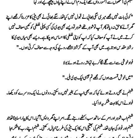
شبنم کی آنکھوں سے آنسو رواں تھے ایک دم اس نے اپنے پاوں پیچھے کیے اور کہا 
رشتہ مقدس ہوتا ہے۔ میں بھی آپ کے گزشتہ اچھے روئپے کی وجہ سے معاف کرتی ہوں۔"
فواد خوشی سے اسے گلے لگا کر بے تہاشہ روتے ہوئے بولا 
"میں خوش قسمت ہوں کہ مجھے تم جیسی نیک بیوی ملی۔"
فواد نے اس کا بہت شکریہ ادا کیا۔