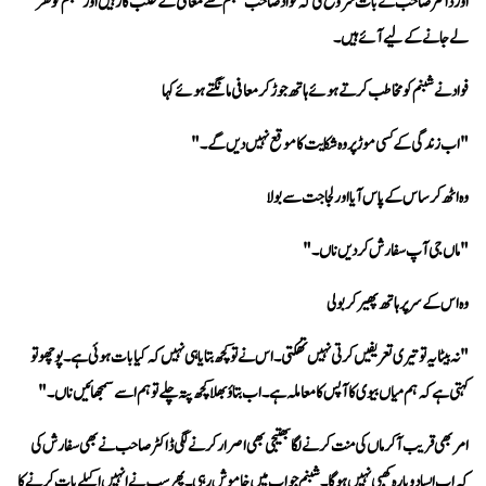
لے جانے کے لیے آئے ہیں۔
فواد نے شبنم کو مخاطب کرتے ہوئے ہاتھ جوڑ کر معافی مانگتے ہوئے کہا 
"اب زندگی کے کسی موڑ پر وہ شکایت کا موقع نہیں دیں گے۔" 
وہ اٹھ کر ساس کے پاس آیا اور لجاجت سے بولا 
"ماں جی آپ سفارش کر دیں ناں۔"
وہ اس کے سر پر ہاتھ پھیر کر بولی 
کہتی ہے کہ ہم میاں بیوی کا آپس کا معاملہ ہے۔ اب بتاؤ بھلا کچھ پتہ چلے تو ہم اسے سمجھائیں ناں۔"