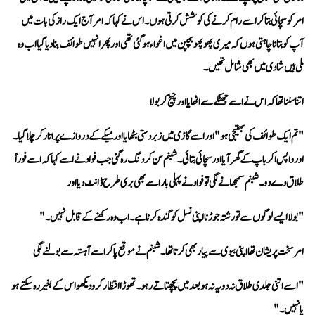
ملی ہیں شادی میں بھی شامل تھیں۔
اتنا سننا تھا کہ اس نے اسے جھٹکے سے اٹھایا اور چیخ کر بولا 
طلاق دے دو۔ شبنم سمجھانے لگی تو فواد نے پہلی بار اسے بھی بری طرح ڈانٹ دیا اور 
"بولا ایسے لوگوں سے تو رشتہ جوڑنا اپنی نسل کو گندہ کرنا ہے۔ اب وہ رکھنے کے قابل نہیں۔"
امر سخت پریشان تھا اپنی بیوی سے پیار بھی کرتا تھا۔ شبنم نے موقع پا کر اسے آہستہ سے بولنے لگی 
یا نہیں۔"