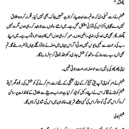
پگھلتا۔"
بھی بس رب سے دعا کے ساتھ کوشش جاری رکھو اللہ تعالیٰ کرم فرمائے گا۔
اپنی پھوپھو کی باتیں اسے حوصلہ اور ہمت دلاتی تھیں۔
کروا کر اس گندگی کو مٹا کر اس کی کسی اچھے شریف خاندان میں اس کی شادی کرؤاں گا۔
شبنم بولی 