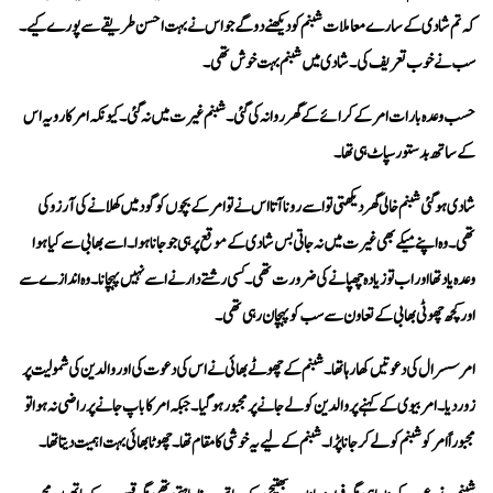
سب نے خوب تعریف کی۔ شادی میں شبنم بہت خوش تھی۔
کے ساتھ بدستور سپاٹ ہی تھا۔
اور کچھ چھوٹی بھابی کے تعاون سے سب کو پہچان رہی تھی۔
مجبوراً امر کو شبنم کو لے کر جانا پڑا۔ شبنم کے لیے یہ خوشی کا مقام تھا۔ چھوٹا بھائی بہت اہمیت دیتا تھا۔