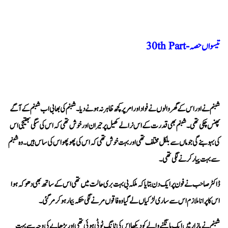
تیسواں حصہ - 30th Part
سے بہت پیار کرنے لگی تھی۔
اس کا پرانا ملازم اس سے ساری لڑکیاں لے گیا وہ فاقوں مرنے لگی حتکہ بیمار ہو کر مر گئی۔