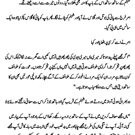
شبنم کے ساتھ ساتھ اس کے باپ کامنہ بھی کھلا رہ گیا۔ دونوں حیرت سے اسے دیکھنے لگے۔
سانس میں ہی پی گیا۔
امر نے اسے کرسی پر بٹھایا اور کہا 
ساتھ دیتی ہیں جس سے وہ کامیاب ہوتا ہے۔"
وہ بھرائی ہوئی آواز میں روتے ہوئے شبنم کے قریب گیا اور ہاتھ جوڑ کر اس سے معافی مانگتے ہوئے بولا 