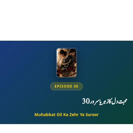
EPISODE 30
محبت دل کا زہر یا سرور 30
Muhabbat Dil Ka Zehr Ya Suroor