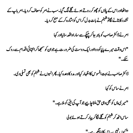
تشدد کا بتانے لگا تو شبنم نے بات بدل کر اس کو اشارہ کر کے منع کر دیا۔
امر نے ڈاکٹر صاحب کو باہر جا کر چپکے سے سارا واقعہ سنایا اور کہا 
سکے۔"
ڈاکٹر صاحب نے بہت افسوس کا اظہار کیا اور مدد کا وعدہ کیا۔ پھر انہوں نے شبنم کو بھی تسلی دی۔
امر نے ساس کو کہا 
"میری ماں کو بھی وہی حق ملنا چاہیے جو آپ کی بیٹی کو ملا ہے۔"
ساس اٹھ کر شبنم کو گلے لگا کر پیار کرتے ہوئے بولی 
"کیوں نہیں یہ اس کا اپنا گھر ہے۔"