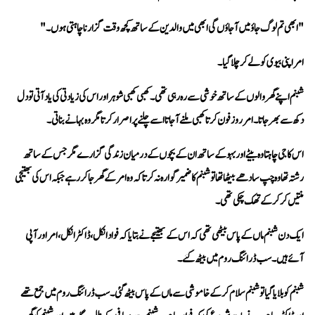
"ابھی تم لوگ جاؤ میں آ جاؤں گی ابھی میں والدین کے ساتھ کچھ وقت گزارنا چاہتی ہوں۔"
امر اپنی بیوی کو لے کر چلا گیا۔
دکھ سے بھر جاتا۔ امر روز فون کرتا کھبی ملنے آ جاتا اسے چلنے پر اصرار کرتا مگر وہ بہانے بناتی۔
منتیں کر کر کے تھک چکی تھی۔
آئے ہیں۔ سب ڈرائنگ روم میں بیٹھ گئے۔