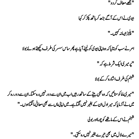
"مجھے معاف کر دو" 
بیوی نے اس کے آگے بڑھ کر ہاتھ پکڑ کر کہا 
"پلیز ایسا نہ کہیں۔"
امر نے سب کو بتایا کہ وہ اپنی بیوی کو لینے آیا ہے پھر ساس سسر کی طرف دیکھتے ہوئے بولا
"پر میری ایک شرط ہے کہ" 
شبنم کی طرف اشارہ کر کے بولا 
میں نے آزمایا کہ میرا دل ان کے بغیر نہیں لگتا ہے۔ میں اپنی ماں سے بھی معافی مانگتا ہوں۔"
شبنم نے اس کے ماتھے کو چوما اور بولی 
"میرے لال میں بھی تیرے بغیر نہیں رہ سکتی۔" 