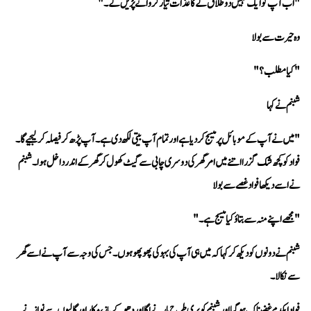
"اب آپ کو ایک نہیں دو طلاق کے کاغذات تیار کروانے پڑیں گے۔"
وہ حیرت سے بولا 
"کیا مطلب؟"
شبنم نے کہا 
نے اسے دیکھا فواد غصے سے بولا 
"مجھے اپنے منہ سے بتاؤ کیا میسج ہے۔"
سے نکالا۔