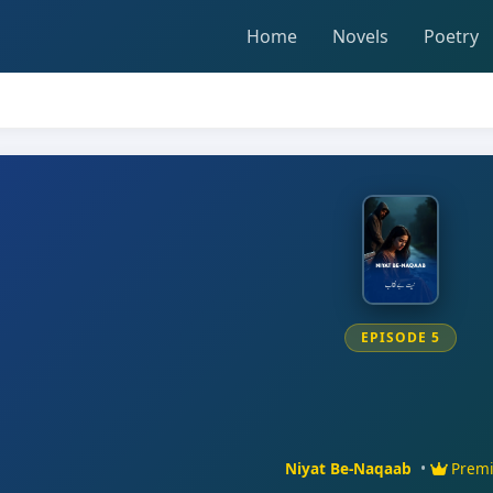
Home
Novels
Poetry
EPISODE 5
Niyat Be-Naqaab
•
Prem