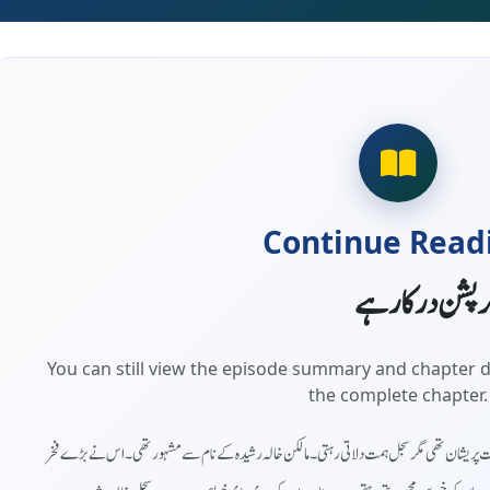
Continue Read
کرپشن درکار ہے
You can still view the episode summary and chapter d
the complete chapter.
پانچواں حصہ - 5th Partیشان تھی مگر سجل ہمت دلاتی رہتی۔ مالکن خالہ رشیدہ کے نام سے مشہور تھی۔ اس نے بڑے فخر