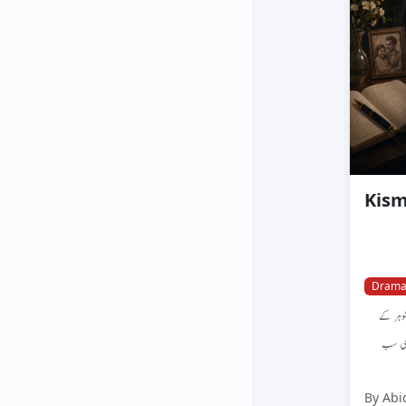
Dram
وہر کے
ادی سب
By Abi