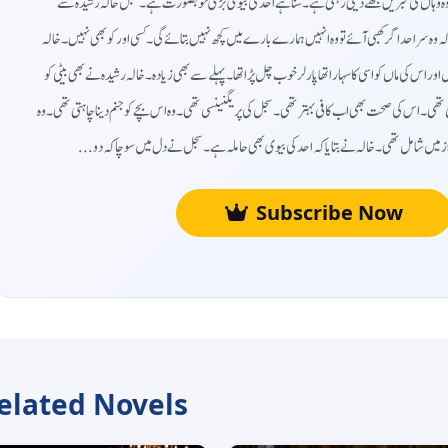
 وہ وہاں کی خبریں مجھے دیتی رہتی ہے۔ سنا ہے احد کی بیوی بڑی خوبصورت ہے۔ سجل خالہ رشیدہ سے
 وہ سر احد اگر کھبی آئے تو وہ انہیں ہمارے بارے میں کچھ نہیں بتائے گی۔ کسی اور کو بھی نہیں۔ خالہ
 اس کی ماں کو اسی کا سہارا تھا پارلر خوب چل پڑا تھا۔ پہلے سے بھی زیادہ۔ خالہ رشیدہ نے بھی بیٹی کو
لتی تھی۔ اس کی صحت بھی اب کافی بہتر تھی۔سجل کی پریگنینسی تھی۔ وہ اس بچے کو جنم دینا چاہتی تھی۔ وہ
 ہر راز میں شامل تھی۔ خالہ نے بتایا کہ احد کی بیوی بھی حاملہ ہے۔ سجل نے دل میں سوچا کہ دو
Subscribe Now
elated Novels