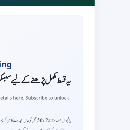
ing
یہ قسط مکمل پڑھنے کے لیے سبس
etails here. Subscribe to unlock
سجل کی ماں امجد بٹ کا سن کر بہت پر