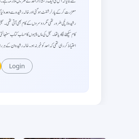
سے بتایا کہ اس کی ایک رشتہ دار احد کے گھر میں ملازمہ ہے۔
معزرت کر کے پارلر شفٹ ہو گئی اور خالہ رشیدہ سے وعدہ لیا کہ
رشیدہ لالچی ضرور تھی مگر دوسروں کے کام بھی آتی تھی۔ سجل اور
کام سیکھنے لگا دیا تھا۔ سجل کی ماں پیسوں کا حساب کتاب سنبھا
احتیاط کر رہی تھی کہ احد کو خبر نہ ہو۔ خالہ رشیدہ ان کے ...
Login