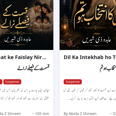
Kismat ke Faislay Niralay
Dil Ka Intekhab ho 
نتخاب ہو تم
قسمت کے فیصلے نرالے
a
Suspense
Suspense
سے اب قسمت کا لکھا سمجھ کر قبول کر لیں. بچی آیا
اچانک ایک پوسٹ پر اس کی نظر پڑی جس میں ش
د میں پلے. بےشک آپ لوگ اسے نہ پیار کریں
حقوق کے حوالے سے لکھا تھا اور لکھا تھا کہ ش
قسم...
da Z Shireen
~ 105 min
By Abida Z Shireen
~ 5