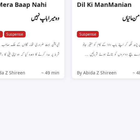
era Baap Nahi
Dil Ki ManManian
من مانیاں
وہ میرا باپ نہیں
a
Suspense
Suspense
ی پڑھ لکھ کر اپنے باپ دادا کے کام کو حقیر جانو
آپریشن بہت ضروری تھا۔ گاؤں کے ملک صاحب 
تمہارے بچے دوسروں کو بتاتے ہوئے شرمائیں
شرط پر مدد کرنے کا وعدہ کیا کہ وہ اپنی بیٹی کا...
da Z Shireen
~ 49 min
By Abida Z Shireen
~ 4