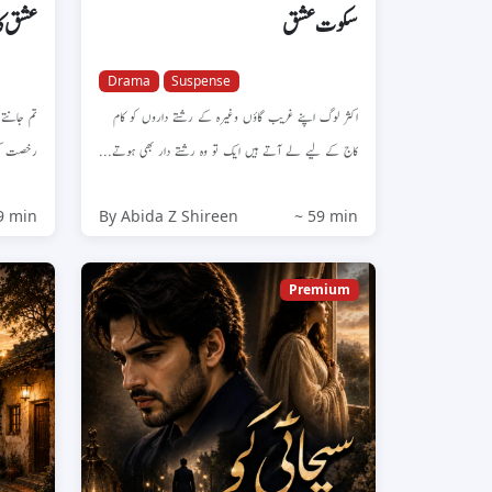
سکوت عشق
عشق کا
Drama
Suspense
اکثر لوگ اپنے غریب گاؤں وغیرہ کے رشتے داروں کو کام
تم جانتے 
کاج کے لیے لے آتے ہیں ایک تو وہ رشتے دار بھی ہوتے...
رخصت ...
9 min
By Abida Z Shireen
~ 59 min
Premium