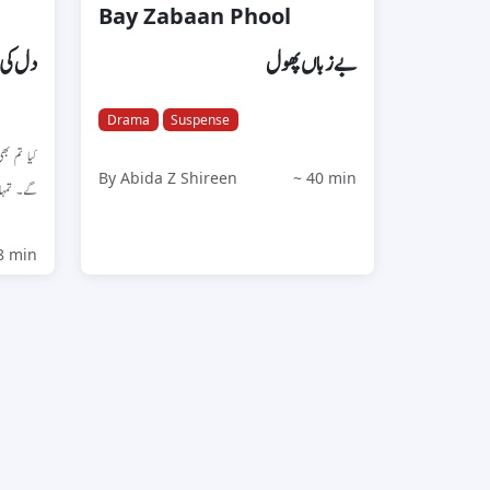
Bay Zabaan Phool
بےزباں پھول
دل کی 
Drama
Suspense
کیا تم بھ
By Abida Z Shireen
~ 40 min
گے۔  ...
8 min