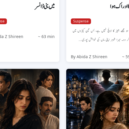
 ادراک ہوا
میں بنی ڈانسر
nse
Suspense
ہو مجھے جہیز کا لالچ نہیں ہے، بس تین کپڑوں میں
da Z Shireen
~ 63 min
کر دو۔ میرا شوہر اپنی ماں کی خواہش پوری
By Abida Z Shireen
~ 5