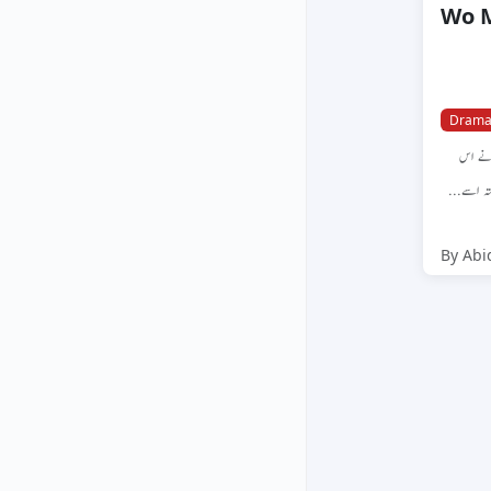
Wo M
Dram
نے اس
 رشتہ اسے
By Abi