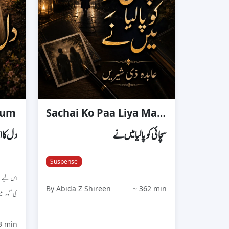
Tum
Sachai Ko Paa Liya Main Ne
سچائی کو پا لیا میں نے
دل کا ا
Suspense
اس لیے ا
By Abida Z Shireen
~ 362 min
کی گو...
3 min